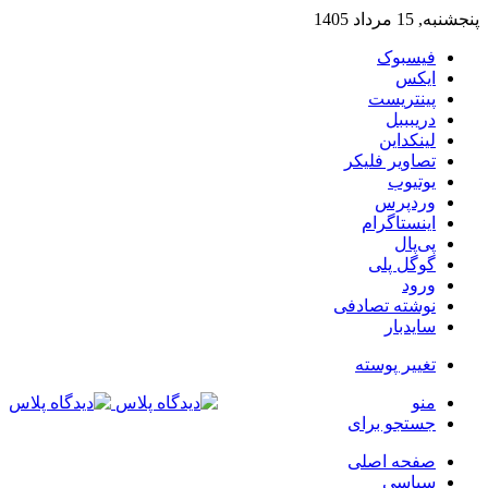
پنجشنبه, 15 مرداد 1405
فیسبوک
ایکس
پینتریست
دریبببل
لینکداین
تصاویر فلیکر
یوتیوب
وردپرس
اینستاگرام
پی‌پال
گوگل پلی
ورود
نوشته تصادفی
سایدبار
تغییر پوسته
منو
جستجو برای
صفحه اصلی
سیاسی