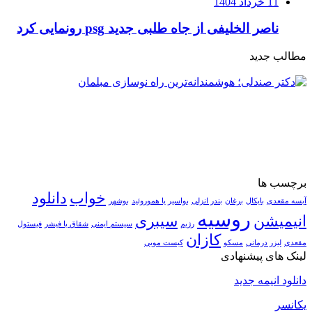
11 خرداد 1404
ناصر الخلیفی از جاه طلبی جدید psg رونمایی کرد
مطالب جدید
برچسب ها
خواب
دانلود
آبسه مقعدی
بایکال
برغان
بندر انزلی
بواسیر یا هموروئید
بوشهر
روسیه
انیمیشن
سیبری
رژیم
سیستم ایمنی
شقاق یا فیشر
فیستول
کازان
مقعدی
لیزر درمانی
مسکو
کیست مویی
لینک های پیشنهادی
دانلود انیمه جدید
یکانسر