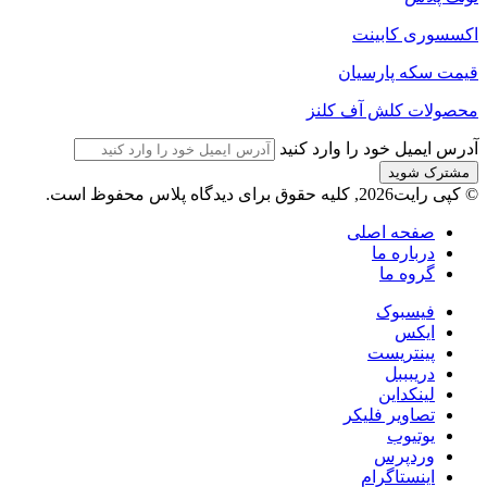
اکسسوری کابینت
قیمت سکه پارسیان
محصولات کلش آف کلنز
آدرس ایمیل خود را وارد کنید
© کپی رایت2026, کلیه حقوق برای دیدگاه پلاس محفوظ است.
صفحه اصلی
درباره ما
گروه ما
فیسبوک
ایکس
پینتریست
دریبببل
لینکداین
تصاویر فلیکر
یوتیوب
وردپرس
اینستاگرام