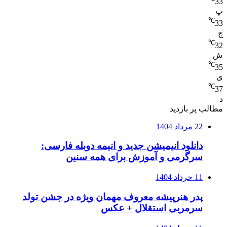
33
پ
℃
33
ج
℃
32
ش
℃
35
ی
℃
37
د
مطالب پر بازدید
22 مرداد 1404
دانلود انیمیشن جدید و انیمه دوبله فارسی:
سرگرمی و آموزش برای همه سنین
11 خرداد 1404
پدر هنرپیشه معروف مهمان ویژه در جشن تولد
سرمربی استقلال + عکس