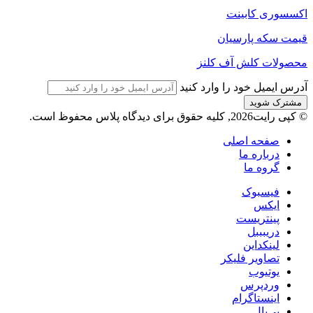
اکسسوری کابینت
قیمت سکه پارسیان
محصولات کلش آف کلنز
آدرس ایمیل خود را وارد کنید
© کپی رایت2026, کلیه حقوق برای دیدگاه پلاس محفوظ است.
صفحه اصلی
درباره ما
گروه ما
فیسبوک
ایکس
پینتریست
دریبببل
لینکداین
تصاویر فلیکر
یوتیوب
وردپرس
اینستاگرام
پی‌پال