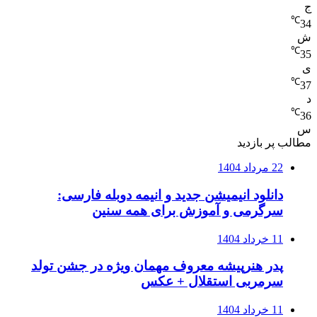
ج
℃
34
ش
℃
35
ی
℃
37
د
℃
36
س
مطالب پر بازدید
22 مرداد 1404
دانلود انیمیشن جدید و انیمه دوبله فارسی:
سرگرمی و آموزش برای همه سنین
11 خرداد 1404
پدر هنرپیشه معروف مهمان ویژه در جشن تولد
سرمربی استقلال + عکس
11 خرداد 1404