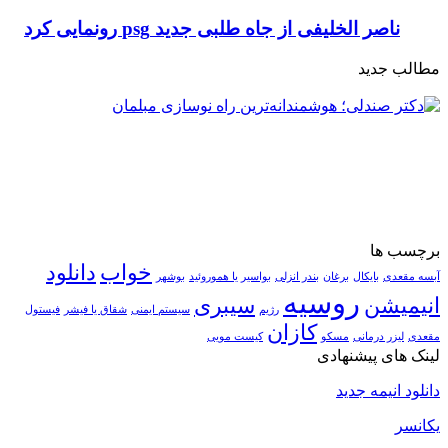
ناصر الخلیفی از جاه طلبی جدید psg رونمایی کرد
مطالب جدید
برچسب ها
خواب
دانلود
آبسه مقعدی
بایکال
برغان
بندر انزلی
بواسیر یا هموروئید
بوشهر
روسیه
انیمیشن
سیبری
رژیم
سیستم ایمنی
شقاق یا فیشر
فیستول
کازان
مقعدی
لیزر درمانی
مسکو
کیست مویی
لینک های پیشنهادی
دانلود انیمه جدید
یکانسر