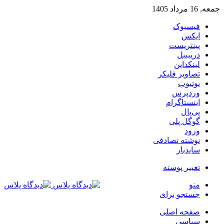
جمعه, 16 مرداد 1405
فیسبوک
ایکس
پینتریست
دریبببل
لینکداین
تصاویر فلیکر
یوتیوب
وردپرس
اینستاگرام
پی‌پال
گوگل پلی
ورود
نوشته تصادفی
سایدبار
تغییر پوسته
منو
جستجو برای
صفحه اصلی
سیاسی