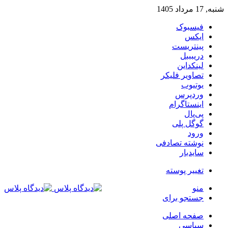
شنبه, 17 مرداد 1405
فیسبوک
ایکس
پینتریست
دریبببل
لینکداین
تصاویر فلیکر
یوتیوب
وردپرس
اینستاگرام
پی‌پال
گوگل پلی
ورود
نوشته تصادفی
سایدبار
تغییر پوسته
منو
جستجو برای
صفحه اصلی
سیاسی