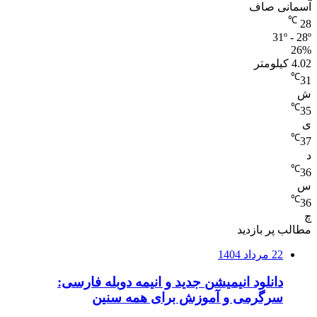
آسمانی صاف
℃
28
31º - 28º
26%
4.02 کیلومتر
℃
31
ش
℃
35
ی
℃
37
د
℃
36
س
℃
36
چ
مطالب پر بازدید
22 مرداد 1404
دانلود انیمیشن جدید و انیمه دوبله فارسی:
سرگرمی و آموزش برای همه سنین