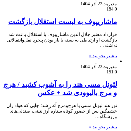
مدیریت
22 آذر 1404
184
0
ماشاریپوف به لیست استقلال بازگشت
قرارداد معتبر جلال الدین ماشاریپوف با استقلال باعث شد
بازگشت او ارتباطی به بسته یا باز بودن پنجره نقل‌وانتقالاتی
نداشته…
بیشتر بخوانید »
مدیریت
22 آذر 1404
151
0
لئونل مسی هند را به آشوب کشید / هرج
و مرج بالیوودی شد + عکس
تور هند لیونل مسی با هرج‌ومرج آغاز شد؛ جایی که هواداران
خشمگین پس از حضور کوتاه ستاره آرژانتینی، صندلی‌های
ورزشگاه…
بیشتر بخوانید »