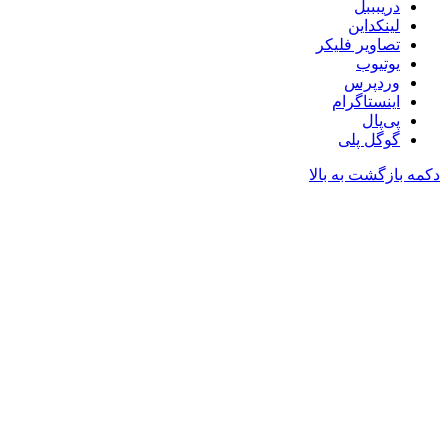
دریبببل
لینکداین
تصاویر فلیکر
یوتیوب
وردپرس
اینستاگرام
پی‌پال
گوگل پلی
دکمه بازگشت به بالا