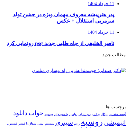
11 خرداد 1404
پدر هنرپیشه معروف مهمان ویژه در جشن تولد
سرمربی استقلال + عکس
11 خرداد 1404
ناصر الخلیفی از جاه طلبی جدید psg رونمایی کرد
مطالب جدید
برچسب ها
خواب
دانلود
آبسه مقعدی
بایکال
برغان
بندر انزلی
بواسیر یا هموروئید
بوشهر
روسیه
انیمیشن
سیبری
رژیم
سیستم ایمنی
شقاق یا فیشر
فیستول