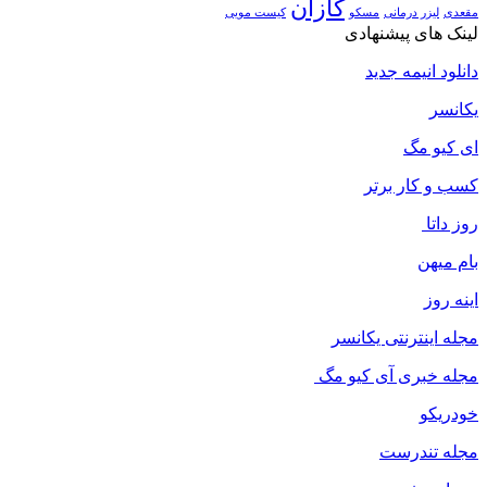
کازان
مقعدی
لیزر درمانی
مسکو
کیست مویی
لینک های پیشنهادی
دانلود انیمه جدید
یکانسر
ای کیو مگ
کسب و کار برتر
روز داتا
بام میهن
اینه روز
مجله اینترنتی یکانسر
مجله خبری آی کیو مگ
خودریکو
مجله‌ تندرست