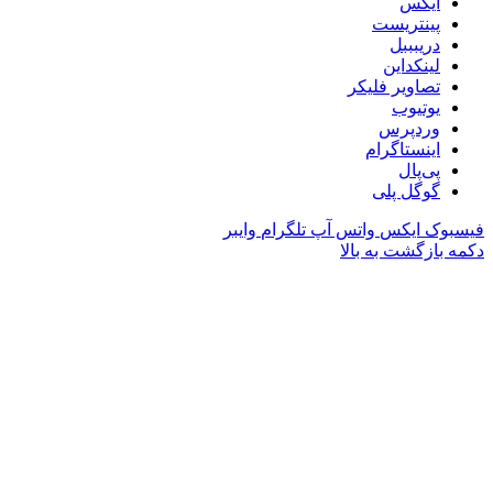
ایکس
پینتریست
دریبببل
لینکداین
تصاویر فلیکر
یوتیوب
وردپرس
اینستاگرام
پی‌پال
گوگل پلی
فیسبوک
ایکس
واتس آپ
تلگرام
وایبر
دکمه بازگشت به بالا