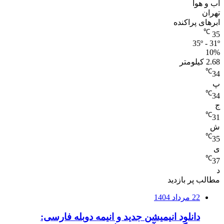
آب و هوا
تهران
ابرهای پراکنده
℃
35
35º - 31º
10%
2.68 کیلومتر
℃
34
پ
℃
34
ج
℃
31
ش
℃
35
ی
℃
37
د
مطالب پر بازدید
22 مرداد 1404
دانلود انیمیشن جدید و انیمه دوبله فارسی: