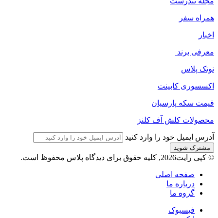
مجله‌ تندرست
همراه سفر
اخبار
معرفی برند
نوتک پلاس
اکسسوری کابینت
قیمت سکه پارسیان
محصولات کلش آف کلنز
آدرس ایمیل خود را وارد کنید
© کپی رایت2026, کلیه حقوق برای دیدگاه پلاس محفوظ است.
صفحه اصلی
درباره ما
گروه ما
فیسبوک