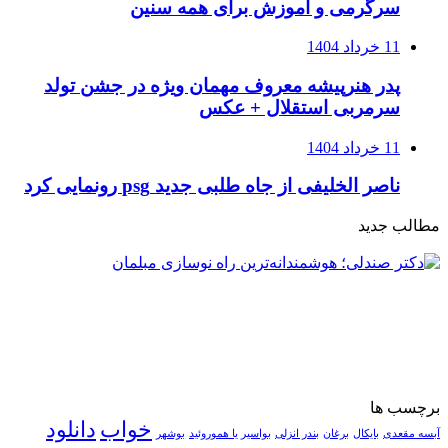
سرگرمی و آموزش برای همه سنین
11 خرداد 1404
پدر هنرپیشه معروف مهمان ویژه در جشن تولد
سرمربی استقلال + عکس
11 خرداد 1404
ناصر الخلیفی از جاه طلبی جدید psg رونمایی کرد
مطالب جدید
برچسب ها
خواب
دانلود
آبسه مقعدی
بایکال
برغان
بندر انزلی
بواسیر یا هموروئید
بوشهر