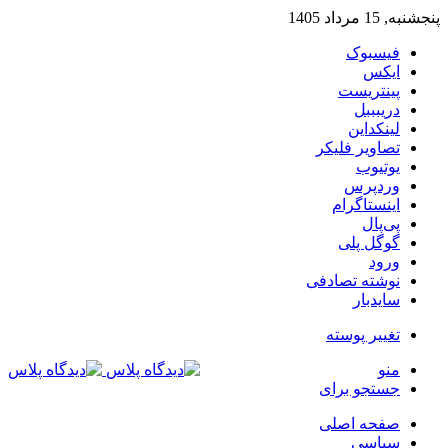
پنجشنبه, 15 مرداد 1405
فیسبوک
ایکس
پینتریست
دریبببل
لینکداین
تصاویر فلیکر
یوتیوب
وردپرس
اینستاگرام
پی‌پال
گوگل پلی
ورود
نوشته تصادفی
سایدبار
تغییر پوسته
منو
جستجو برای
صفحه اصلی
سیاسی