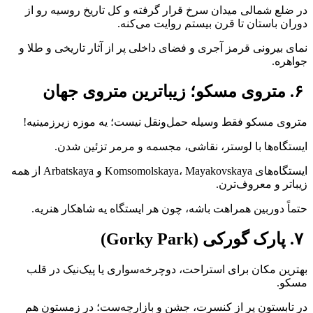
در ضلع شمالی میدان سرخ قرار گرفته و کل تاریخ روسیه رو از
دوران باستان تا قرن بیستم روایت می‌کنه.
نمای بیرونی قرمز آجری و فضای داخلی پر از آثار تاریخی و طلا و
جواهره.
۶. متروی مسکو؛ زیباترین متروی جهان
متروی مسکو فقط وسیله حمل‌ونقل نیست؛ یه موزه زیرزمینیه!
ایستگاه‌ها با لوستر، نقاشی، مجسمه و مرمر تزئین شدن.
ایستگاه‌های Komsomolskaya، Mayakovskaya و Arbatskaya از همه
زیباتر و معروف‌ترن.
حتماً دوربین همراهت باشه، چون هر ایستگاه یه شاهکار هنریه.
۷. پارک گورکی (Gorky Park)
بهترین مکان برای استراحت، دوچرخه‌سواری یا پیک‌نیک در قلب
مسکو.
در تابستون پر از کنسرت، جشن و بازارچه‌ست؛ در زمستون هم