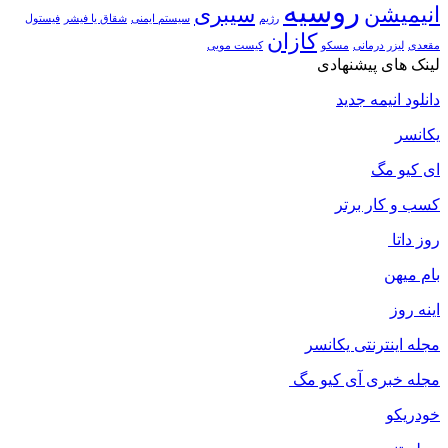
روسیه
انیمیشن
سیبری
رژیم
سیستم ایمنی
شقاق یا فیشر
فیستول
کازان
مقعدی
لیزر درمانی
مسکو
کیست مویی
لینک های پیشنهادی
دانلود انیمه جدید
یکانسر
ای کیو مگ
کسب و کار برتر
روز داتا
بام میهن
اینه روز
مجله اینترنتی یکانسر
مجله خبری آی کیو مگ
خودریکو