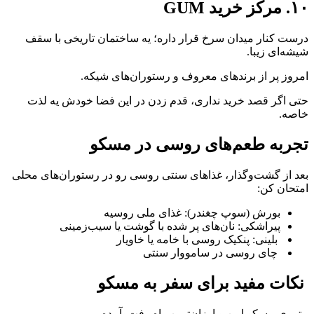
۱۰. مرکز خرید GUM
درست کنار میدان سرخ قرار داره؛ یه ساختمان تاریخی با سقف
شیشه‌ای زیبا.
امروز پر از برندهای معروف و رستوران‌های شیکه.
حتی اگر قصد خرید نداری، قدم زدن در این فضا خودش یه لذت
خاصه.
تجربه طعم‌های روسی در مسکو
بعد از گشت‌و‌گذار، غذاهای سنتی روسی رو در رستوران‌های محلی
امتحان کن:
بورش (سوپ چغندر): غذای ملی روسیه
پیراشکی: نان‌های پر شده با گوشت یا سیب‌زمینی
بلینی: پنکیک روسی با خامه یا خاویار
چای روسی در سامووار سنتی
نکات مفید برای سفر به مسکو
متروی مسکو امن و ارزان‌ترین راه رفت‌وآمده.