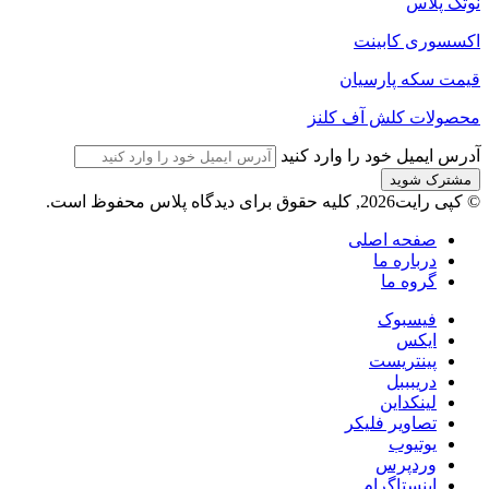
نوتک پلاس
اکسسوری کابینت
قیمت سکه پارسیان
محصولات کلش آف کلنز
آدرس ایمیل خود را وارد کنید
© کپی رایت2026, کلیه حقوق برای دیدگاه پلاس محفوظ است.
صفحه اصلی
درباره ما
گروه ما
فیسبوک
ایکس
پینتریست
دریبببل
لینکداین
تصاویر فلیکر
یوتیوب
وردپرس
اینستاگرام