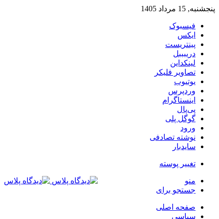
پنجشنبه, 15 مرداد 1405
فیسبوک
ایکس
پینتریست
دریبببل
لینکداین
تصاویر فلیکر
یوتیوب
وردپرس
اینستاگرام
پی‌پال
گوگل پلی
ورود
نوشته تصادفی
سایدبار
تغییر پوسته
منو
جستجو برای
صفحه اصلی
سیاسی