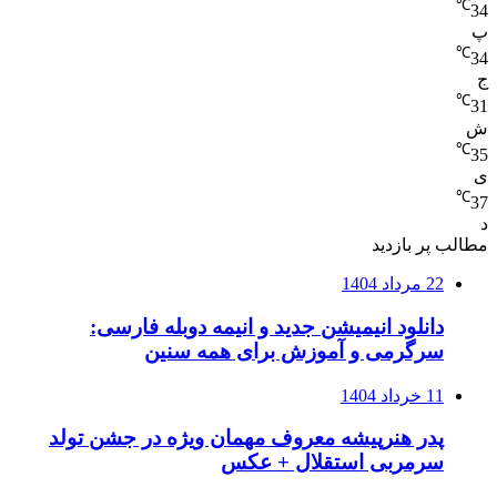
℃
34
پ
℃
34
ج
℃
31
ش
℃
35
ی
℃
37
د
مطالب پر بازدید
22 مرداد 1404
دانلود انیمیشن جدید و انیمه دوبله فارسی:
سرگرمی و آموزش برای همه سنین
11 خرداد 1404
پدر هنرپیشه معروف مهمان ویژه در جشن تولد
سرمربی استقلال + عکس