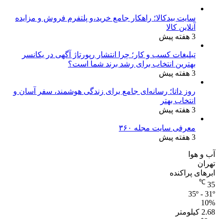
سایت بیدکالا؛ راهکار جامع خرید،و پلتفرم فروش و مزایده
آنلاین کالا
3 هفته پیش
تبلیغات کسب و کار؛ چرا انتشار رپورتاژ آگهی در یکانسر
بهترین انتخاب برای رشد برند شما است؟
3 هفته پیش
روز داتا؛ رسانه‌ای جامع برای زندگی هوشمند، سفر آسان و
انتخاب بهتر
3 هفته پیش
معرفی سایت مجله ۳۶۰
3 هفته پیش
آب و هوا
تهران
ابرهای پراکنده
℃
35
35º - 31º
10%
2.68 کیلومتر