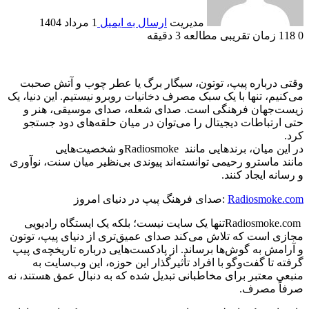
مدیریت
ارسال به ایمیل
1 مرداد 1404
0
118
زمان تقریبی مطالعه 3 دقیقه
وقتی درباره پیپ، توتون، سیگار برگ یا عطر چوب و آتش صحبت
می‌کنیم، تنها با یک سبک مصرف دخانیات روبرو نیستیم. این دنیا، یک
زیست‌جهان فرهنگی است. صدای شعله، صدای موسیقی، هنر و
حتی ارتباطات دیجیتال را می‌توان در میان حلقه‌های دود جستجو
کرد
.
در این میان، برندهایی مانند
Radiosmoke
و شخصیت‌هایی
مانند ماسترو رحیمی توانسته‌اند پیوندی بی‌نظیر میان سنت، نوآوری
و رسانه ایجاد کنند
.
Radiosmoke.com
:
صدای فرهنگ پیپ در دنیای امروز
Radiosmoke.com
تنها یک سایت نیست؛ بلکه یک ایستگاه رادیویی
مجازی است که تلاش می‌کند صدای عمیق‌تری از دنیای پیپ، توتون
و آرامش به گوش‌ها برساند. از پادکست‌هایی درباره تاریخچه‌ی پیپ
گرفته تا گفت‌وگو با افراد تأثیرگذار این حوزه، این وب‌سایت به
منبعی معتبر برای مخاطبانی تبدیل شده که به دنبال عمق هستند، نه
صرفاً مصرف
.