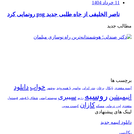
11 خرداد 1404
ناصر الخلیفی از جاه طلبی جدید psg رونمایی کرد
مطالب جدید
برچسب ها
خواب
دانلود
آبسه مقعدی
بایکال
برغان
بندر انزلی
بواسیر یا هموروئید
بوشهر
روسیه
انیمیشن
سیبری
رژیم
سیستم ایمنی
شقاق یا فیشر
فیستول
کازان
مقعدی
لیزر درمانی
مسکو
کیست مویی
لینک های پیشنهادی
دانلود انیمه جدید
یکانسر