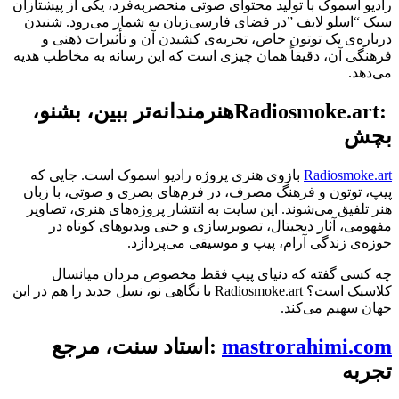
رادیو اسموک با تولید محتوای صوتی منحصربه‌فرد، یکی از پیشتازان
سبک “اسلو لایف
”
در فضای فارسی‌زبان به شمار می‌رود. شنیدن
درباره‌ی یک توتون خاص، تجربه‌ی کشیدن آن و تأثیرات ذهنی و
فرهنگی آن، دقیقاً همان چیزی است که این رسانه به مخاطب هدیه
می‌دهد
.
Radiosmoke.art:
هنرمندانه‌تر ببین، بشنو،
بچش
Radiosmoke.art
بازوی هنری پروژه رادیو اسموک است. جایی که
پیپ، توتون و فرهنگ مصرف، در فرم‌های بصری و صوتی، با زبان
هنر تلفیق می‌شوند. این سایت به انتشار پروژه‌های هنری، تصاویر
مفهومی، آثار دیجیتال، تصویرسازی و حتی ویدیوهای کوتاه در
حوزه‌ی زندگی آرام، پیپ و موسیقی می‌پردازد
.
چه کسی گفته که دنیای پیپ فقط مخصوص مردان میانسال
کلاسیک است؟
Radiosmoke.art
با نگاهی نو، نسل جدید را هم در این
جهان سهیم می‌کند
.
mastrorahimi.com
:
استاد سنت، مرجع
تجربه