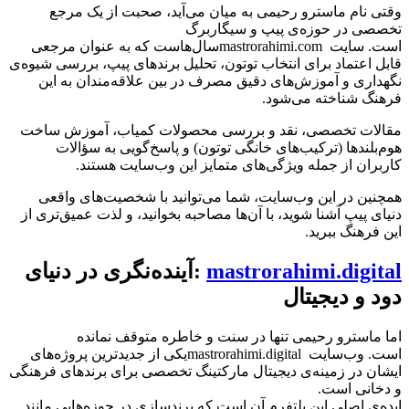
وقتی نام ماسترو رحیمی به میان می‌آید، صحبت از یک مرجع
تخصصی در حوزه‌ی پیپ و سیگاربرگ
است. سایت
mastrorahimi.com
سال‌هاست که به عنوان مرجعی
قابل اعتماد برای انتخاب توتون، تحلیل برندهای پیپ، بررسی شیوه‌ی
نگهداری و آموزش‌های دقیق مصرف در بین علاقه‌مندان به این
فرهنگ شناخته می‌شود
.
مقالات تخصصی، نقد و بررسی محصولات کمیاب، آموزش ساخت
هوم‌بلندها (ترکیب‌های خانگی توتون) و پاسخ‌گویی به سؤالات
کاربران از جمله ویژگی‌های متمایز این وب‌سایت هستند
.
همچنین در این وب‌سایت، شما می‌توانید با شخصیت‌های واقعی
دنیای پیپ آشنا شوید، با آن‌ها مصاحبه بخوانید، و لذت عمیق‌تری از
این فرهنگ ببرید
.
mastrorahimi.digital
:
آینده‌نگری در دنیای
دود و دیجیتال
اما ماسترو رحیمی تنها در سنت و خاطره متوقف نمانده
است. وب‌سایت
mastrorahimi.digital
یکی از جدیدترین پروژه‌های
ایشان در زمینه‌ی دیجیتال مارکتینگ تخصصی برای برندهای فرهنگی
و دخانی است
.
ایده‌ی اصلی این پلتفرم آن است که برندسازی در حوزه‌هایی مانند