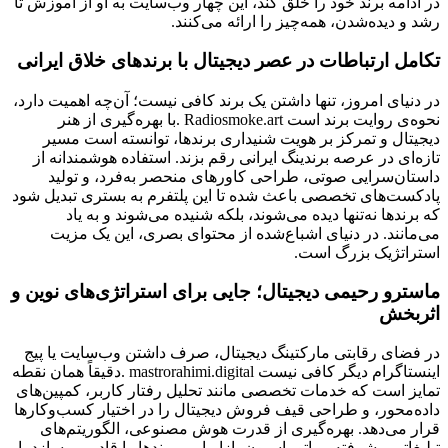
در ادامه برند خود را خلق کند، این چهار وب‌سایت به او از آموزش تا
رشد و دیده‌شدن، همه‌چیز را ارائه می‌کنند
.
تکامل ارتباطات در عصر دیجیتال با برندهای خلاق ایرانی
در دنیای امروز، تنها داشتن یک برند کافی نیست؛ آن‌چه اهمیت دارد،
نحوه‌ی روایت برند است
. Radiosmoke.art
با بهره‌گیری از هنر
دیجیتال و تمرکز بر هویت شنیداری برندها، توانسته است مسیر
تازه‌ای در عرصه برندینگ ایرانی رقم بزند. استفاده هوشمندانه از
داستان‌سرایی صوتی، طراحی کاورهای منحصر به‌فرد، و تولید
پادکست‌های تخصصی باعث شده تا این پلتفرم به بستری تبدیل شود
که برندها نه‌تنها دیده می‌شوند، بلکه شنیده می‌شوند و به یاد
می‌مانند. در دنیای اشباع‌شده از محتوای بصری، این یک مزیت
استراتژیک بزرگ است
.
ماسترو رحیمی دیجیتال؛ جایی برای استراتژی‌های نوین و
اثربخش
در فضای رقابتی مارکتینگ دیجیتال، صرف داشتن وب‌سایت یا پیج
اینستاگرام دیگر کافی نیست
. mastrorahimi.digital
دقیقاً همان نقطه
تمایز است که خدمات تخصصی مانند تحلیل رفتار کاربر، کمپین‌های
داده‌محور، و طراحی قیف فروش دیجیتال را در اختیار کسب‌وکارها
قرار می‌دهد. بهره‌گیری از قدرت هوش مصنوعی، الگوریتم‌های
تبلیغاتی پیشرفته، و اتوماسیون بازاریابی، برندها را قادر می‌سازد با