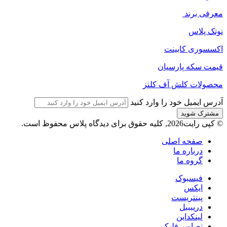
معرفی برند
نوتک پلاس
اکسسوری کابینت
قیمت سکه پارسیان
محصولات کلش آف کلنز
آدرس ایمیل خود را وارد کنید
© کپی رایت2026, کلیه حقوق برای دیدگاه پلاس محفوظ است.
صفحه اصلی
درباره ما
گروه ما
فیسبوک
ایکس
پینتریست
دریبببل
لینکداین
تصاویر فلیکر