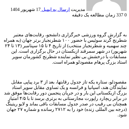
مدیریت
ارسال به ایمیل
17 شهریور 1404
0
337
زمان مطالعه یک دقیقه
به گزارش گروه ورزشی خبرگزاری دانشجو، رقابت‌های معتبر
شطرنج گرند سوئیس با حضور ۱۰۰ شطرنجباز برتر جهان (به همراه
چند سهمیه و شطرنجباز منتخب) از تاریخ ۴ تا ۱۵ سپتامبر (۱۳ تا ۲۴
شهریور) در شهر سمرقند ازبکستان در حال برگزاری است. این
مسابقات با درخشش بی نظیر نماینده شطرنج کشورمان سوپر
استاد بزرگ پرهام مقصودلو همراه است.
مقصودلو، ستاره یکه تاز جدول رقابتها، بعد از ۳ برد پیاپی مقابل
نمایندگان هند، اسپانیا و فرانسه و یک تساوی مقابل سوپر استاد
بزرگ ازبکستانی این بار و در جریان پنجمین دور رقابت‌ها موفق شد
در برابر ریچارد راپورت مجارستانی به برتری برسد تا با ۴/۵ امتیاز
همچنان بی رقیب در صدر جدول مسابقات باقی بماند و لایو ریتینگ
(درجه بین المللی زنده) خود را به ۲۷۱۲ رسانده و شماره ۲۷ جهان
شود.