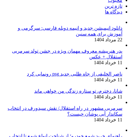
محبوب
تازه ترین
دیدگاه ها
دانلود انیمیشن جدید و انیمه دوبله فارسی: سرگرمی و
آموزش برای همه سنین
22 مرداد 1404
پدر هنرپیشه معروف مهمان ویژه در جشن تولد سرمربی
استقلال + عکس
11 خرداد 1404
ناصر الخلیفی از جاه طلبی جدید psg رونمایی کرد
11 خرداد 1404
شانا، دخترم، تو ستاره زندگی من خواهی ماند
11 خرداد 1404
سرمربی مشهور در راه استقلال/ نقش سیدورف در انتخاب
سکاندار آبی پوشان چیست؟
11 خرداد 1404
راهنمای خرید شمع خودرو؛ از شناخت انواع شمع تا انتخاب