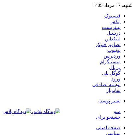
شنبه, 17 مرداد 1405
فیسبوک
ایکس
پینتریست
دریبببل
لینکداین
تصاویر فلیکر
یوتیوب
وردپرس
اینستاگرام
پی‌پال
گوگل پلی
ورود
نوشته تصادفی
سایدبار
تغییر پوسته
منو
جستجو برای
صفحه اصلی
سیاسی