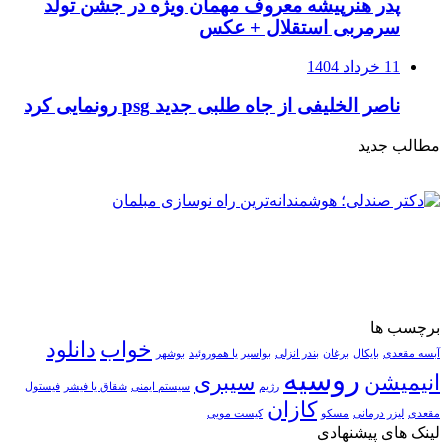
پدر هنرپیشه معروف مهمان ویژه در جشن تولد
سرمربی استقلال + عکس
11 خرداد 1404
ناصر الخلیفی از جاه طلبی جدید psg رونمایی کرد
مطالب جدید
برچسب ها
خواب
دانلود
آبسه مقعدی
بایکال
برغان
بندر انزلی
بواسیر یا هموروئید
بوشهر
روسیه
انیمیشن
سیبری
رژیم
سیستم ایمنی
شقاق یا فیشر
فیستول
کازان
مقعدی
لیزر درمانی
مسکو
کیست مویی
لینک های پیشنهادی