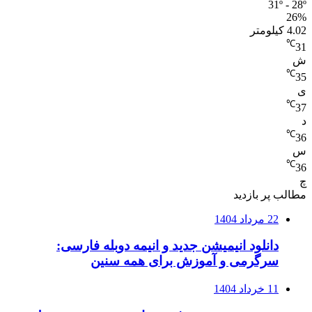
31º - 28º
26%
4.02 کیلومتر
℃
31
ش
℃
35
ی
℃
37
د
℃
36
س
℃
36
چ
مطالب پر بازدید
22 مرداد 1404
دانلود انیمیشن جدید و انیمه دوبله فارسی:
سرگرمی و آموزش برای همه سنین
11 خرداد 1404