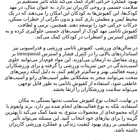
بهبود عملکرد حرکتی افراد کمک می‌کند بلکه تأثیر مستقیم بر
سلامت جسمی و روحی کاربران نیز دارد. به عنوان مثال، در مهد
کودک‌ها، این کفپوش‌ها به کودکان این امکان را می‌دهند که در یک
محیط ایمن و مطمئن بازی کنند و بدون نگرانی از خطرات ممکن،
حرکات حرکتی خود را توسعه دهند. همچنین، نرمی و لطافت
کفپوش تاتامی مهد کودک از آسیب‌های جسمی جلوگیری کرده و به
کاهش استرس و اضطراب در کودکان کمک می‌کند.
در سالن‌های ورزشی، کفپوش تاتامی ورزشی و فدراسیونی نیز
استانداردهای بالایی را در کنترل فشار و استرس menopausal بر
روی مفاصل به ارمغان می‌آورند. این مواد فوم‌دار می‌توانند جلوی
آسیب‌دیدگی در حین تمرینات ورزشی را گرفته و برای ورزشکاران
زمینه فعالیتی بهتر و سالم‌تر فراهم کنند. به دلیل اینکه زمین‌های
سخت می‌توانند منجر به مشکلاتی نظیر آسیب‌های زانو و آسیب‌های
عاطفی شود، استفاده از کفپوش تاتامی به طور قابل توجهی
می‌تواند سلامت ورزشکاران را ارتقا بخشد.
در نهایت، انتخاب نوع کفپوش مناسب نه‌تنها بستگی به مکان
استفاده، بلکه به نوع فعالیت‌های انجام شده نیز دارد. برند وایفوم با
ارائه مجموعه‌ای از محصولات متنوع، به شما کمک می‌کند تا بهترین
گزینه را برای نیازهای خود انتخاب کنید. این مسئله می‌تواند تأثیر
مستقیمی بر روی بهبود کیفیت زندگی و عملکرد ورزشی کاربران
داشته باشد.