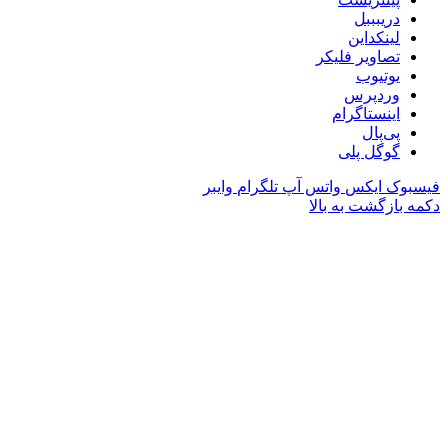
دریبببل
لینکداین
تصاویر فلیکر
یوتیوب
وردپرس
اینستاگرام
پی‌پال
گوگل پلی
فیسبوک
ایکس
واتس آپ
تلگرام
وایبر
دکمه بازگشت به بالا