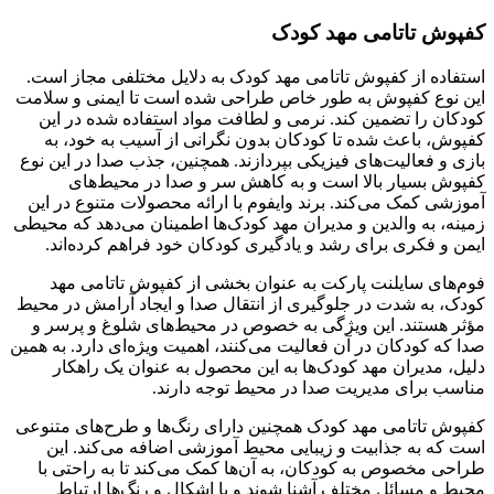
کفپوش تاتامی مهد کودک
استفاده از کفپوش تاتامی مهد کودک به دلایل مختلفی مجاز است.
این نوع کفپوش به طور خاص طراحی شده است تا ایمنی و سلامت
کودکان را تضمین کند. نرمی و لطافت مواد استفاده شده در این
کفپوش، باعث شده تا کودکان بدون نگرانی از آسیب به خود، به
بازی و فعالیت‌های فیزیکی بپردازند. همچنین، جذب صدا در این نوع
کفپوش بسیار بالا است و به کاهش سر و صدا در محیط‌های
آموزشی کمک می‌کند. برند وایفوم با ارائه محصولات متنوع در این
زمینه، به والدین و مدیران مهد کودک‌ها اطمینان می‌دهد که محیطی
ایمن و فکری برای رشد و یادگیری کودکان خود فراهم کرده‌اند.
فوم‌های سایلنت پارکت به عنوان بخشی از کفپوش تاتامی مهد
کودک، به شدت در جلوگیری از انتقال صدا و ایجاد آرامش در محیط
مؤثر هستند. این ویژگی به خصوص در محیط‌های شلوغ و پرسر و
صدا که کودکان در آن فعالیت می‌کنند، اهمیت ویژه‌ای دارد. به همین
دلیل، مدیران مهد کودک‌ها به این محصول به عنوان یک راهکار
مناسب برای مدیریت صدا در محیط توجه دارند.
کفپوش تاتامی مهد کودک همچنین دارای رنگ‌ها و طرح‌های متنوعی
است که به جذابیت و زیبایی محیط آموزشی اضافه می‌کند. این
طراحی‌ مخصوص به کودکان، به آن‌ها کمک می‌کند تا به راحتی با
محیط و مسائل مختلف آشنا شوند و با اشکال و رنگ‌ها ارتباط