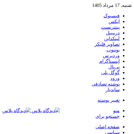
شنبه, 17 مرداد 1405
فیسبوک
ایکس
پینتریست
دریبببل
لینکداین
تصاویر فلیکر
یوتیوب
وردپرس
اینستاگرام
پی‌پال
گوگل پلی
ورود
نوشته تصادفی
سایدبار
تغییر پوسته
منو
جستجو برای
صفحه اصلی
سیاسی