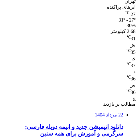
تهران
ابرهای پراکنده
℃
27
31º - 27º
30%
2.68 کیلومتر
℃
31
ش
℃
35
ی
℃
37
د
℃
36
س
℃
36
چ
مطالب پر بازدید
22 مرداد 1404
دانلود انیمیشن جدید و انیمه دوبله فارسی:
سرگرمی و آموزش برای همه سنین