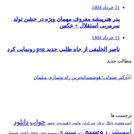
11 خرداد 1404
پدر هنرپیشه معروف مهمان ویژه در جشن تولد
سرمربی استقلال + عکس
11 خرداد 1404
ناصر الخلیفی از جاه طلبی جدید psg رونمایی کرد
مطالب جدید
برچسب ها
خواب
دانلود
آبسه مقعدی
بایکال
برغان
بندر انزلی
بواسیر یا هموروئید
بوشهر
روسیه
انیمیشن
سیبری
رژیم
سیستم ایمنی
شقاق یا فیشر
فیستول