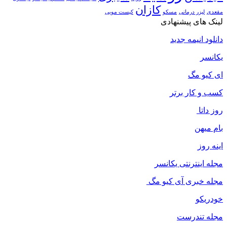
کازان
مقعدی
لیزر درمانی
مسکو
کیست مویی
لینک های پیشنهادی
دانلود انیمه جدید
یکانسر
ای کیو مگ
کسب و کار برتر
روز داتا
بام میهن
اینه روز
مجله اینترنتی یکانسر
مجله خبری آی کیو مگ
خودریکو
مجله‌ تندرست