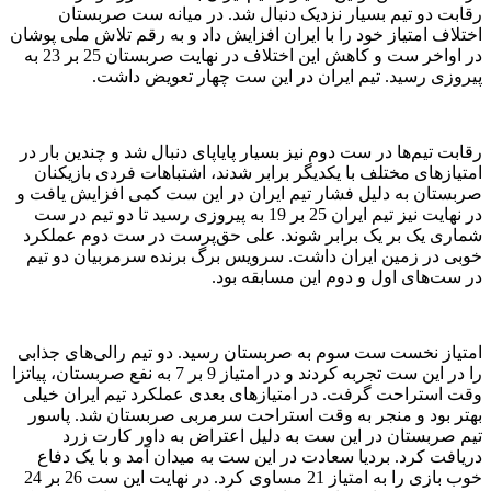
رقابت دو تیم بسیار نزدیک دنبال شد. در میانه ست صربستان
اختلاف امتیاز خود را با ایران افزایش داد و به رقم تلاش ملی پوشان
در اواخر ست و کاهش این اختلاف در نهایت صربستان 25 بر 23 به
پیروزی رسید. تیم ایران در این ست چهار تعویض داشت.
رقابت تیم‌ها در ست دوم نیز بسیار پایاپای دنبال شد و چندین بار در
امتیازهای مختلف با یکدیگر برابر شدند، اشتباهات فردی بازیکنان
صربستان به دلیل فشار تیم ایران در این ست کمی افزایش یافت و
در نهایت نیز تیم ایران 25 بر 19 به پیروزی رسید تا دو تیم در ست
شماری یک بر یک برابر شوند. علی حق‌پرست در ست دوم عملکرد
خوبی در زمین ایران داشت. سرویس برگ برنده سرمربیان دو تیم
در ست‌های اول و دوم این مسابقه بود.
امتیاز نخست ست سوم به صربستان رسید. دو تیم رالی‌های جذابی
را در این ست تجربه کردند و در امتیاز 9 بر 7 به نفع صربستان، پیاتزا
وقت استراحت گرفت. در امتیازهای بعدی عملکرد تیم ایران خیلی
بهتر بود و منجر به وقت استراحت سرمربی صربستان شد. پاسور
تیم صربستان در این ست به دلیل اعتراض به داور کارت زرد
دریافت کرد. بردیا سعادت در این ست به میدان آمد و با یک دفاع
خوب بازی را به امتیاز 21 مساوی کرد. در نهایت این ست 26 بر 24