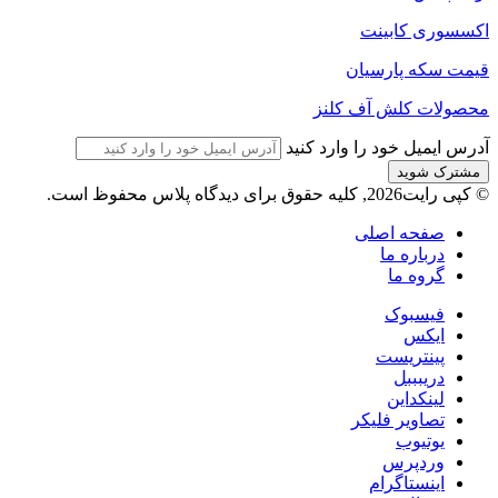
اکسسوری کابینت
قیمت سکه پارسیان
محصولات کلش آف کلنز
آدرس ایمیل خود را وارد کنید
© کپی رایت2026, کلیه حقوق برای دیدگاه پلاس محفوظ است.
صفحه اصلی
درباره ما
گروه ما
فیسبوک
ایکس
پینتریست
دریبببل
لینکداین
تصاویر فلیکر
یوتیوب
وردپرس
اینستاگرام