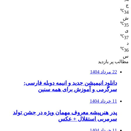
ج
℃
34
ش
℃
35
ی
℃
37
د
℃
36
س
مطالب پر بازدید
22 مرداد 1404
دانلود انیمیشن جدید و انیمه دوبله فارسی:
سرگرمی و آموزش برای همه سنین
11 خرداد 1404
پدر هنرپیشه معروف مهمان ویژه در جشن تولد
سرمربی استقلال + عکس
11 خرداد 1404