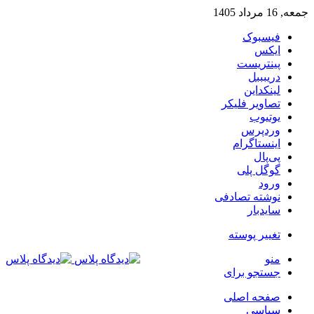
جمعه, 16 مرداد 1405
فیسبوک
ایکس
پینتریست
دریبببل
لینکداین
تصاویر فلیکر
یوتیوب
وردپرس
اینستاگرام
پی‌پال
گوگل پلی
ورود
نوشته تصادفی
سایدبار
تغییر پوسته
منو
جستجو برای
صفحه اصلی
سیاسی