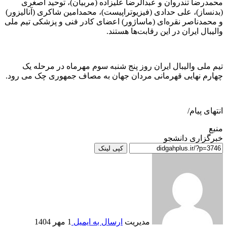
محمدرضا تندروان و عبدالرضا علیزاده (مربیان)، توحید اصغری
(بدنساز)، علی حدادی (فیزیوتراپیست)، محمدامین شاکری (آنالیزور)
و محمدناصر نقره‌ای (ماساژور) اعضای کادر فنی و پزشکی تیم ملی
والیبال ایران در این رقابت‌ها هستند.
تیم ملی والیبال ایران روز پنج شنبه سوم مهرماه در مرحله یک
چهارم نهایی قهرمانی مردان جهان به مصاف جمهوری چک می رود.
انتهای پیام/
منبع
خبرگزاری دانشجو
کپی لینک
مدیریت
ارسال به ایمیل
1 مهر 1404