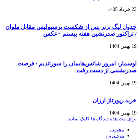
23 خرداد 1405
جدول لیگ برتر پس از شکست پرسپولیس مقابل ملوان
/ تراکتور صدرنشین هفته بیستم +عکس
19 بهمن 1404
اوسمار: امروز شانس‌هایمان را سوزاندیم / فرصت
صدرنشینی از دست رفت
19 بهمن 1404
خرید رپورتاژ ارزان
19 بهمن 1404
برای مشاهده دیدگاه ها کلیک نمایید
محبوب
تازه ترین