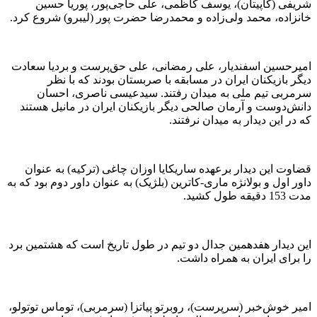
شریفی (کاپیتان)، یوسف کاظمی، علی حاجی‌پور، پوریا حسین
خانزاده، محمد ولی‌زاده و محمدرضا حضرت پور (لیبرو) شروع کرد.
امیرحسین اسفندیار، علی رمضانی، علی حق‌پرست و بردیا سعادت
دیگر بازیکنان ایران در مسابقه با صربستان بودند که با نظر
سرمربی تیم ملی به میدان رفتند. سیدعیسی ناصری، احسان
دانش‌دوست و آرمان صالحی دیگر بازیکنان ایران در مانیل هستند
که در این دیدار به میدان نرفتند.
قضاوت این دیدار برعهده ساریکایا اوزان چاغی (ترکیه) به عنوان
داور اول و بولانژه ماری-کاترین (بلژیک) به عنوان داور دوم بود که به
مدت 153 دقیقه طول کشید.
این دیدار هفدهمین جدال دو تیم در طول تاریخ است که هشتمین برد
را برای ایران به همراه داشت.
امیر خوش‌خبر (سرپرست)، روبرتو پیاتزا (سرمربی)، توماس توتولو،