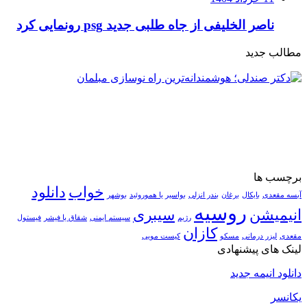
ناصر الخلیفی از جاه طلبی جدید psg رونمایی کرد
مطالب جدید
برچسب ها
خواب
دانلود
آبسه مقعدی
بایکال
برغان
بندر انزلی
بواسیر یا هموروئید
بوشهر
روسیه
انیمیشن
سیبری
رژیم
سیستم ایمنی
شقاق یا فیشر
فیستول
کازان
مقعدی
لیزر درمانی
مسکو
کیست مویی
لینک های پیشنهادی
دانلود انیمه جدید
یکانسر