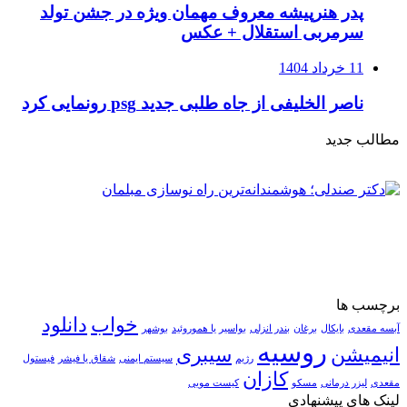
پدر هنرپیشه معروف مهمان ویژه در جشن تولد
سرمربی استقلال + عکس
11 خرداد 1404
ناصر الخلیفی از جاه طلبی جدید psg رونمایی کرد
مطالب جدید
برچسب ها
خواب
دانلود
آبسه مقعدی
بایکال
برغان
بندر انزلی
بواسیر یا هموروئید
بوشهر
روسیه
انیمیشن
سیبری
رژیم
سیستم ایمنی
شقاق یا فیشر
فیستول
کازان
مقعدی
لیزر درمانی
مسکو
کیست مویی
لینک های پیشنهادی