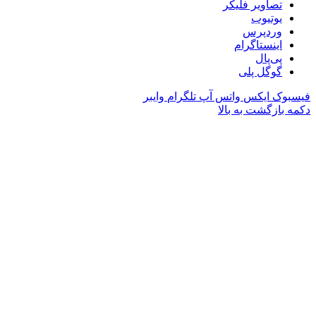
تصاویر فلیکر
یوتیوب
وردپرس
اینستاگرام
پی‌پال
گوگل پلی
فیسبوک
ایکس
واتس آپ
تلگرام
وایبر
دکمه بازگشت به بالا