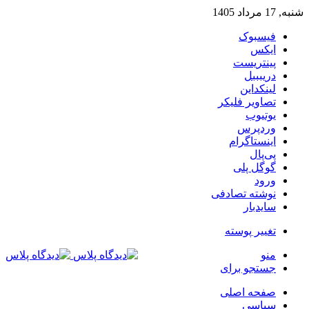
شنبه, 17 مرداد 1405
فیسبوک
ایکس
پینتریست
دریبببل
لینکداین
تصاویر فلیکر
یوتیوب
وردپرس
اینستاگرام
پی‌پال
گوگل پلی
ورود
نوشته تصادفی
سایدبار
تغییر پوسته
منو
جستجو برای
صفحه اصلی
سیاسی