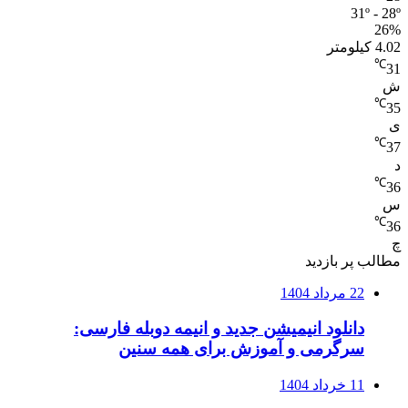
31º - 28º
26%
4.02 کیلومتر
℃
31
ش
℃
35
ی
℃
37
د
℃
36
س
℃
36
چ
مطالب پر بازدید
22 مرداد 1404
دانلود انیمیشن جدید و انیمه دوبله فارسی:
سرگرمی و آموزش برای همه سنین
11 خرداد 1404