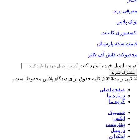
معرفی برند
نوتک پلاس
اکسسوری کابینت
قیمت سکه پارسیان
محصولات کلش آف کلنز
آدرس ایمیل خود را وارد کنید
© کپی رایت2026, کلیه حقوق برای دیدگاه پلاس محفوظ است.
صفحه اصلی
درباره ما
گروه ما
فیسبوک
ایکس
پینتریست
دریبببل
لینکداین