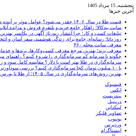
پنجشنبه, 15 مرداد 1405
آخرین خبرها
قیمت طلا در سال ۱۴۰۶ چقدر می‌شود؟ عوامل موثر بر آینده طلا
سایت بیدکالا؛ راهکار جامع خرید،و پلتفرم فروش و مزایده آنلاین 
تبلیغات کسب و کار؛ چرا انتشار رپورتاژ آگهی در یکانسر بهتری
روز داتا؛ رسانه‌ای جامع برای زندگی هوشمند، سفر آسان و انتخ
معرفی سایت مجله ۳۶۰
معرفی برند؛ بهترین مرجع معرفی کسب‌وکارها، برندها و خدمات
چگونه با سرمایه کم سرمایه‌گذاری را شروع کنیم؟ راهنمای مبت
سرمایه‌گذاری در طلا بهتر است یا دلار؟ مقایسه کامل سود و 
با ۱۰ میلیون تومان کجا سرمایه‌گذاری کنیم؟ بررسی سودآورترین گزینه‌ها
بهترین روش‌های سرمایه‌گذاری در سال ۱۴۰۵؛ از طلا تا بورس و ارز دیجیتال
فیسبوک
ایکس
پینتریست
دریبببل
لینکداین
تصاویر فلیکر
یوتیوب
وردپرس
اینستاگرام