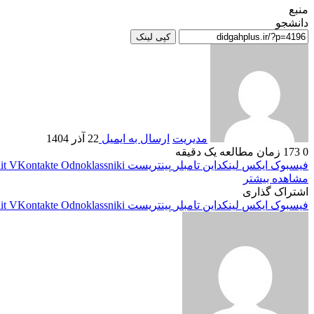
منبع
دانشجو
کپی لینک
مدیریت
ارسال به ایمیل
22 آذر 1404
0
173
زمان مطالعه یک دقیقه
فیسبوک
ایکس
لینکداین
تامبلر
پینتریست
Odnoklassniki
VKontakte
it
مشاهده بیشتر
اشتراک گذاری
فیسبوک
ایکس
لینکداین
تامبلر
پینتریست
Odnoklassniki
VKontakte
it