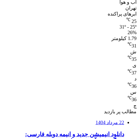
آب و هوا
تهران
ابرهای پراکنده
℃
25
31º - 25º
26%
1.79 کیلومتر
℃
31
ش
℃
35
ی
℃
37
د
℃
36
س
℃
36
چ
مطالب پر بازدید
22 مرداد 1404
دانلود انیمیشن جدید و انیمه دوبله فارسی: