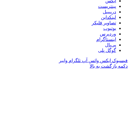
ایکس
پینتریست
دریبببل
لینکداین
تصاویر فلیکر
یوتیوب
وردپرس
اینستاگرام
پی‌پال
گوگل پلی
فیسبوک
ایکس
واتس آپ
تلگرام
وایبر
دکمه بازگشت به بالا