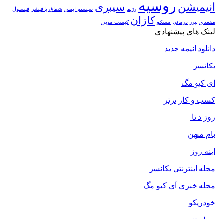
روسیه
انیمیشن
سیبری
رژیم
سیستم ایمنی
شقاق یا فیشر
فیستول
کازان
مقعدی
لیزر درمانی
مسکو
کیست مویی
لینک های پیشنهادی
دانلود انیمه جدید
یکانسر
ای کیو مگ
کسب و کار برتر
روز داتا
بام میهن
اینه روز
مجله اینترنتی یکانسر
مجله خبری آی کیو مگ
خودریکو