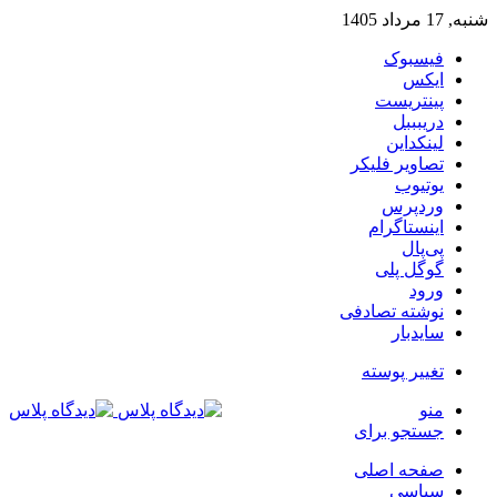
شنبه, 17 مرداد 1405
فیسبوک
ایکس
پینتریست
دریبببل
لینکداین
تصاویر فلیکر
یوتیوب
وردپرس
اینستاگرام
پی‌پال
گوگل پلی
ورود
نوشته تصادفی
سایدبار
تغییر پوسته
منو
جستجو برای
صفحه اصلی
سیاسی