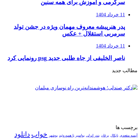
سرگرمی و آموزش برای همه سنین
11 خرداد 1404
پدر هنرپیشه معروف مهمان ویژه در جشن تولد
سرمربی استقلال + عکس
11 خرداد 1404
ناصر الخلیفی از جاه طلبی جدید psg رونمایی کرد
مطالب جدید
برچسب ها
خواب
دانلود
آبسه مقعدی
بایکال
برغان
بندر انزلی
بواسیر یا هموروئید
بوشهر