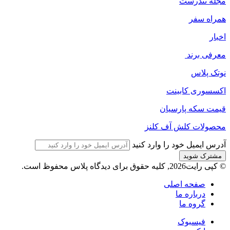
مجله‌ تندرست
همراه سفر
اخبار
معرفی برند
نوتک پلاس
اکسسوری کابینت
قیمت سکه پارسیان
محصولات کلش آف کلنز
آدرس ایمیل خود را وارد کنید
© کپی رایت2026, کلیه حقوق برای دیدگاه پلاس محفوظ است.
صفحه اصلی
درباره ما
گروه ما
فیسبوک