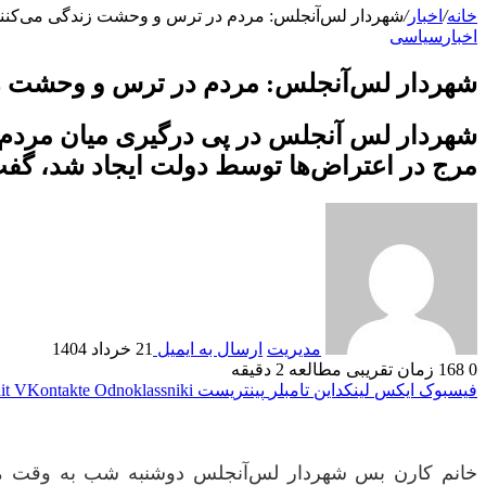
خانه
/
اخبار
/
شهردار لس‌آنجلس: مردم در ترس و وحشت زندگی می‌کنن
اخبار
سیاسی
شهردار لس‌آنجلس: مردم در ترس و وحشت زن
شهردار لس آنجلس در پی درگیری میان مردم و ن
مرج در اعتراض‌ها توسط دولت ایجاد شد، گف
مدیریت
ارسال به ایمیل
21 خرداد 1404
0
168
زمان تقریبی مطالعه 2 دقیقه
فیسبوک
ایکس
لینکداین
تامبلر
پینتریست
Odnoklassniki
VKontakte
it
خانم کارن بس شهردار لس‌آنجلس دوشنبه شب به وقت م