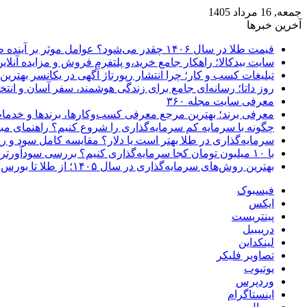
جمعه, 16 مرداد 1405
آخرین خبرها
قیمت طلا در سال ۱۴۰۶ چقدر می‌شود؟ عوامل موثر بر آینده طلا
سایت بیدکالا؛ راهکار جامع خرید،و پلتفرم فروش و مزایده آنلاین 
تبلیغات کسب و کار؛ چرا انتشار رپورتاژ آگهی در یکانسر بهتری
روز داتا؛ رسانه‌ای جامع برای زندگی هوشمند، سفر آسان و انتخ
معرفی سایت مجله ۳۶۰
معرفی برند؛ بهترین مرجع معرفی کسب‌وکارها، برندها و خدمات
چگونه با سرمایه کم سرمایه‌گذاری را شروع کنیم؟ راهنمای مبت
سرمایه‌گذاری در طلا بهتر است یا دلار؟ مقایسه کامل سود و 
با ۱۰ میلیون تومان کجا سرمایه‌گذاری کنیم؟ بررسی سودآورترین گزینه‌ها
بهترین روش‌های سرمایه‌گذاری در سال ۱۴۰۵؛ از طلا تا بورس و ارز دیجیتال
فیسبوک
ایکس
پینتریست
دریبببل
لینکداین
تصاویر فلیکر
یوتیوب
وردپرس
اینستاگرام