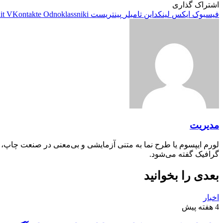
اشتراک گذاری
فیسبوک
ایکس
لینکداین
تامبلر
پینتریست
Odnoklassniki
VKontakte
it
مدیریت
لورم ایپسوم یا طرح‌ نما به متنی آزمایشی و بی‌معنی در صنعت چاپ،
گرافیک گفته می‌شود.
بعدی را بخوانید
اخبار
4 هفته پیش