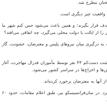
 سخنان مطرح شد.
ا واقعیت چیز دیگری است.
 هدف قرار بگیرند؛ و همین باعث می‌شود حس کنم شهر ما
را از ایالت یا دولت محلی می‌گیرد، چه اتفاقی می‌افتد؟
به درگیری میان نیرو‌های پلیس و معترضان، خشونت، گاز
اعتراضات بصورت پراکنده در آخر هفته میلادی (هفت ژوئن برابر با ۱۷ خرداد) در لس‌آنجلس و حومه آن، پس از بازداشت دست‌کم ۴۴ نفر توسط مأموران فدرال مهاجرت، آغاز
ها و اخراج‌ها در سراسر کشور می‌شود.
نها به معترضان برخورد کرده‌اند.
برخی معترضان اقدام به آتش‌زدن خودرو‌های خودران کردند. پلیس روز یک‌شنبه ۲۷ نفر را در لس‌آنجلس بازداشت کرد. در سان‌فرانسیسکو نیز، طبق اعلام مقامات، حدود ۶۰