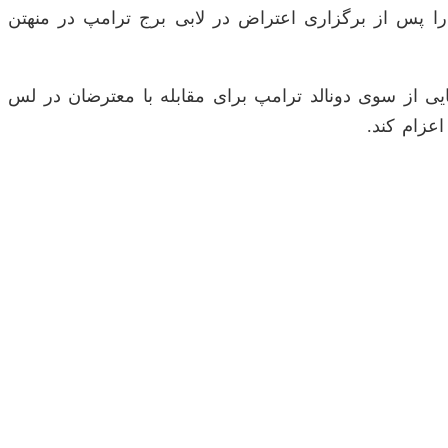
 پلیس نیویورک نیز عصر دوشنبه به وقت محلی به شبکه سی ان ان گفت که پلیس نیویورک ۲۴ نفر را پس از برگزاری اعتراض در لابی برج ترامپ در منهتن
رنیا در پی اعزام ۲ هزار نیروی گارد ملی در مرحله نخست و نیز اعزام ۷۰۰ تفنگدار دریایی از سوی دونالد ترامپ برای مقابله با معترضان در لس