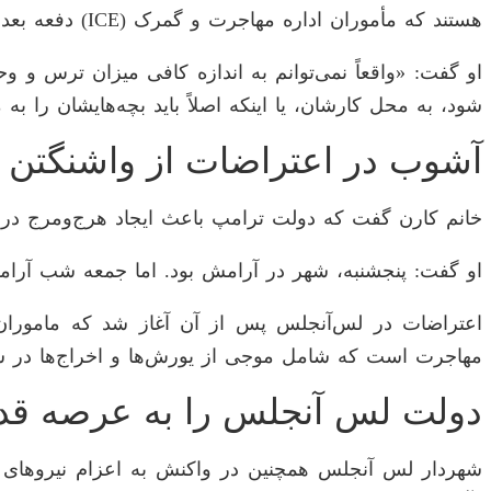
هستند که مأموران اداره مهاجرت و گمرک (ICE) دفعه بعد به کجا حمله خواهند کرد.
او گفت: «واقعاً نمی‌توانم به اندازه کافی میزان ترس و و
شود، به محل کارشان، یا اینکه اصلاً باید بچه‌هایشان را به 
آشوب در اعتراضات از واشنگتن آ
خانم کارن گفت که دولت ترامپ باعث ایجاد هرج‌ومرج د
او گفت: پنجشنبه، شهر در آرامش بود. اما جمعه شب آرام
مهاجرت است که شامل موجی از یورش‌ها و اخراج‌ها در س
دولت لس آنجلس را به عرصه قدر
شهردار لس آنجلس همچنین در واکنش به اعزام نیرو‌های گ