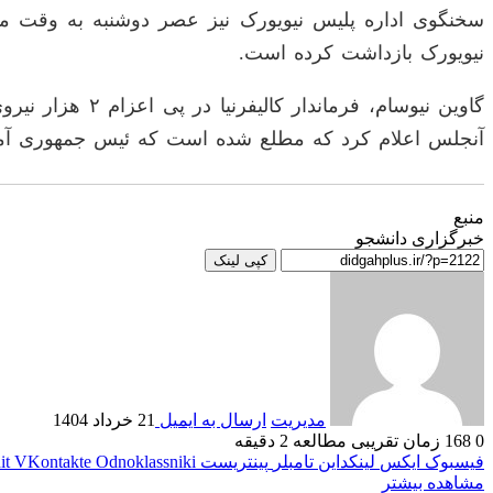
نیویورک بازداشت کرده است.
آنجلس اعلام کرد که مطلع شده است که ئیس جمهوری آمریکا قصد دارد ۲ هزار نیروی گارد ملی دیگر
منبع
خبرگزاری دانشجو
کپی لینک
مدیریت
ارسال به ایمیل
21 خرداد 1404
0
168
زمان تقریبی مطالعه 2 دقیقه
فیسبوک
ایکس
لینکداین
تامبلر
پینتریست
Odnoklassniki
VKontakte
it
مشاهده بیشتر