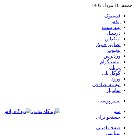
جمعه, 16 مرداد 1405
فیسبوک
ایکس
پینتریست
دریبببل
لینکداین
تصاویر فلیکر
یوتیوب
وردپرس
اینستاگرام
پی‌پال
گوگل پلی
ورود
نوشته تصادفی
سایدبار
تغییر پوسته
منو
جستجو برای
صفحه اصلی
سیاسی