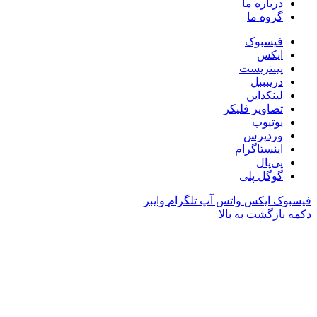
درباره ما
گروه ما
فیسبوک
ایکس
پینتریست
دریبببل
لینکداین
تصاویر فلیکر
یوتیوب
وردپرس
اینستاگرام
پی‌پال
گوگل پلی
فیسبوک
ایکس
واتس آپ
تلگرام
وایبر
دکمه بازگشت به بالا