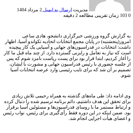
مدیریت
ارسال به ایمیل
2 مرداد 1404
0
103
زمان تقریبی مطالعه 2 دقیقه
به گزارش گروه ورزشی خبرگزاری دانشجو، هادی ساعی
امروز(پنجشنبه) در پایان مجمع انتخابات اتحادیه تکواندو آسیا، اظهار
داشت: انتخابات در فدراسیون‌های جهانی و آسیایی یک کار پیچیده
است که نیاز به تعامل و رایزنی گسترده دارد. از چند ماه قبل ما کار
را آغاز کردیم، ابتدا قرار بود برای پست ریاست نامزد شوم که پس
از جلسه حضوری با رئیس فدراسیون جهانی و مشورت با ایشان،
تصمیم بر آن شد که برای نایب رئیسی وارد عرصه انتخابات آسیا
شوم.
وی ادامه داد: طی ماه‌های گذشته به همراه رحیمی تلاش زیادی
برای تحقق این هدف داشتیم، دائم برنامه ترسیم شده را دنبال کرده
و ارتباط مستمر ما با روسای فدراسیون‌ها و مسئولین آسیا برقرار
بود. ضمن اینکه در این دوره فقط رأی‌گیری برای رئیس، نواب رئیس
و اعضای هیأت اجرایی انجام شد.