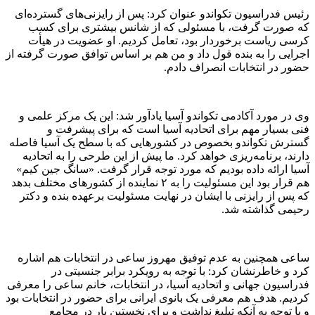
رئیس فدراسیون تکواندو عنوان کرد: پس از رایزنی‌های گسترده‌ای
که صورت گرفت، با مسئولی که از شانس بیشتری برای کسب
کرسی ریاست برخوردار بود، تعامل کردیم. او عضویت در هیأت
اجرایی را به بنده قول داد و من هم بر اساس توافق صورت گرفته از
حضور در انتخابات انصراف دادم.
وی در مورد آکادمی تکواندو آسیا یادآور شد: این یک مرکز علمی و
فنی بسیار مهم برای اتحادیه آسیا است که برای پیشرفت و
گسترش تکواندو بخصوص در کشورهایی که با سطح یک آسیا فاصله
دارند، برنامه‌ریزی خواهد کرد. ما پیش از این طرحی را به اتحادیه
آسیا ارائه داده بودیم که مورد توجه قرار گرفت. «سانگ جین کیم»
هم قرار بود این مسئولیت را به ۲ نماینده از کشورهای مختلف بدهد
که پس از رایزنی با ایشان در نهایت مسئولیت برعهده بنده و دکتر
رحیمی گذاشته شد.
ساعی همچنین به عدم توفیق مهروز ساعی در انتخابات هم اشاره
کرد و خاطرنشان کرد: با توجه به رویکرد برابر جنسیتی در
فدراسیون جهانی و اتحادیه آسیا، در انتخابات، خانم ساعی را معرفی
کردیم. هدف هم معرفی یک بانوی ایرانی برای حضور در انتخابات بود
و با توجه به آنکه تبلیغ نداشت و برای نخستین بار در مجامع