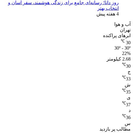
روز داتا؛ رسانه‌ای جامع برای زندگی هوشمند، سفر آسان و
انتخاب بهتر
4 هفته پیش
آب و هوا
تهران
ابرهای پراکنده
℃
30
30º - 30º
22%
2.68 کیلومتر
℃
30
ج
℃
33
ش
℃
35
ی
℃
37
د
℃
36
س
مطالب پر بازدید