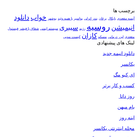
برچسب ها
خواب
دانلود
آبسه مقعدی
بایکال
برغان
بندر انزلی
بواسیر یا هموروئید
بوشهر
روسیه
انیمیشن
سیبری
رژیم
سیستم ایمنی
شقاق یا فیشر
فیستول
کازان
مقعدی
لیزر درمانی
مسکو
کیست مویی
لینک های پیشنهادی
دانلود انیمه جدید
یکانسر
ای کیو مگ
کسب و کار برتر
روز داتا
بام میهن
اینه روز
مجله اینترنتی یکانسر