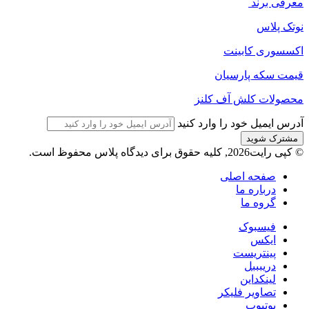
معرفی برند
نوتک پلاس
اکسسوری کابینت
قیمت سکه پارسیان
محصولات کلش آف کلنز
آدرس ایمیل خود را وارد کنید
© کپی رایت2026, کلیه حقوق برای دیدگاه پلاس محفوظ است.
صفحه اصلی
درباره ما
گروه ما
فیسبوک
ایکس
پینتریست
دریبببل
لینکداین
تصاویر فلیکر
یوتیوب