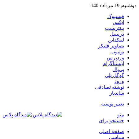
دوشنبه, 19 مرداد 1405
فیسبوک
ایکس
پینتریست
دریبببل
لینکداین
تصاویر فلیکر
یوتیوب
وردپرس
اینستاگرام
پی‌پال
گوگل پلی
ورود
نوشته تصادفی
سایدبار
تغییر پوسته
منو
جستجو برای
صفحه اصلی
سیاسی