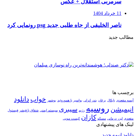
سرمربی استقلال + عکس
11 خرداد 1404
ناصر الخلیفی از جاه طلبی جدید psg رونمایی کرد
مطالب جدید
برچسب ها
خواب
دانلود
آبسه مقعدی
بایکال
برغان
بندر انزلی
بواسیر یا هموروئید
بوشهر
روسیه
انیمیشن
سیبری
رژیم
سیستم ایمنی
شقاق یا فیشر
فیستول
کازان
مقعدی
لیزر درمانی
مسکو
کیست مویی
لینک های پیشنهادی
دانلود انیمه جدید