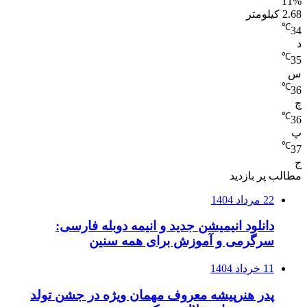
11%
2.68 کیلومتر
℃
34
د
℃
35
س
℃
36
چ
℃
36
پ
℃
37
ج
مطالب پر بازدید
22 مرداد 1404
دانلود انیمیشن جدید و انیمه دوبله فارسی:
سرگرمی و آموزش برای همه سنین
11 خرداد 1404
پدر هنرپیشه معروف مهمان ویژه در جشن تولد