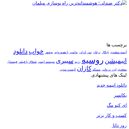
برچسب ها
خواب
دانلود
آبسه مقعدی
بایکال
برغان
بندر انزلی
بواسیر یا هموروئید
بوشهر
روسیه
انیمیشن
سیبری
رژیم
سیستم ایمنی
شقاق یا فیشر
فیستول
کازان
مقعدی
لیزر درمانی
مسکو
کیست مویی
لینک های پیشنهادی
دانلود انیمه جدید
یکانسر
ای کیو مگ
کسب و کار برتر
روز داتا