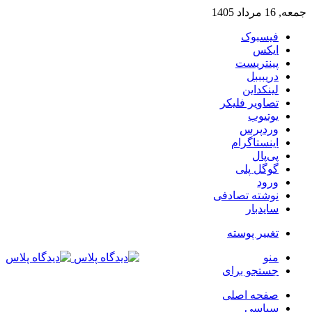
جمعه, 16 مرداد 1405
فیسبوک
ایکس
پینتریست
دریبببل
لینکداین
تصاویر فلیکر
یوتیوب
وردپرس
اینستاگرام
پی‌پال
گوگل پلی
ورود
نوشته تصادفی
سایدبار
تغییر پوسته
منو
جستجو برای
صفحه اصلی
سیاسی