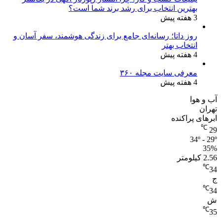
بهترین انتخاب برای رشد برند شما است؟
3 هفته پیش
روز داتا؛ رسانه‌ای جامع برای زندگی هوشمند، سفر آسان و
انتخاب بهتر
4 هفته پیش
معرفی سایت مجله ۳۶۰
4 هفته پیش
آب و هوا
تهران
ابرهای پراکنده
℃
29
34º - 29º
35%
2.56 کیلومتر
℃
34
ج
℃
34
ش
℃
35