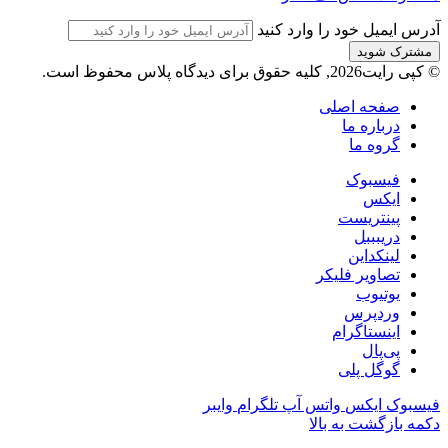
آدرس ایمیل خود را وارد کنید
© کپی رایت2026, کلیه حقوق برای دیدگاه پلاس محفوظ است.
صفحه اصلی
درباره ما
گروه ما
فیسبوک
ایکس
پینتریست
دریبببل
لینکداین
تصاویر فلیکر
یوتیوب
وردپرس
اینستاگرام
پی‌پال
گوگل پلی
فیسبوک
ایکس
واتس آپ
تلگرام
وایبر
دکمه بازگشت به بالا