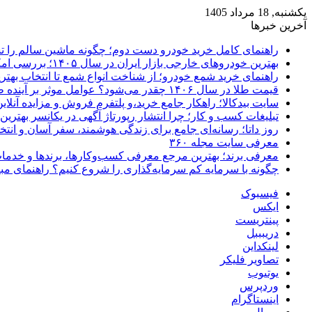
یکشنبه, 18 مرداد 1405
آخرین خبرها
راهنمای کامل خرید خودرو دست دوم؛ چگونه ماشین سالم را 
بهترین خودروهای خارجی بازار ایران در سال ۱۴۰۵؛ بررسی امکانات، قیمت و ارزش خرید
راهنمای خرید شمع خودرو؛ از شناخت انواع شمع تا انتخاب بهتر
قیمت طلا در سال ۱۴۰۶ چقدر می‌شود؟ عوامل موثر بر آینده طلا
سایت بیدکالا؛ راهکار جامع خرید،و پلتفرم فروش و مزایده آنلاین 
تبلیغات کسب و کار؛ چرا انتشار رپورتاژ آگهی در یکانسر بهتری
روز داتا؛ رسانه‌ای جامع برای زندگی هوشمند، سفر آسان و انتخ
معرفی سایت مجله ۳۶۰
معرفی برند؛ بهترین مرجع معرفی کسب‌وکارها، برندها و خدمات
چگونه با سرمایه کم سرمایه‌گذاری را شروع کنیم؟ راهنمای مبت
فیسبوک
ایکس
پینتریست
دریبببل
لینکداین
تصاویر فلیکر
یوتیوب
وردپرس
اینستاگرام