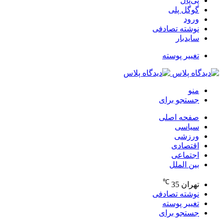
پی‌پال
گوگل پلی
ورود
نوشته تصادفی
سایدبار
تغییر پوسته
منو
جستجو برای
صفحه اصلی
سیاسی
ورزشی
اقتصادی
اجتماعی
بین الملل
℃
تهران
35
نوشته تصادفی
تغییر پوسته
جستجو برای