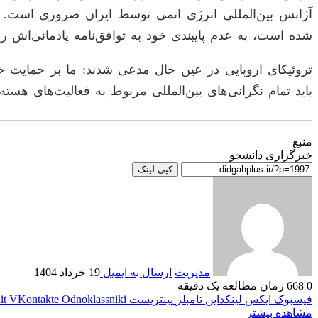
آژانس بین‌المللی انرژی اتمی توسط ایران ضروری است. ای
شده است، به عدم پایبندی خود به توافق‌نامه پادمانی‌اش ر
تروئیکای اروپایی در عین حال مدعی شدند: ما بر حمایت خود
باید تمام نگرانی‌های بین‌المللی مربوط به فعالیت‌های هسته
منبع
خبرگزاری دانشجو
کپی لینک
مدیریت
ارسال به ایمیل
19 خرداد 1404
0
668
زمان مطالعه یک دقیقه
فیسبوک
ایکس
لینکداین
تامبلر
پینتریست
Odnoklassniki
VKontakte
it
مشاهده بیشتر