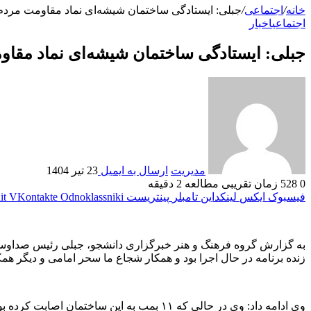
خانه
/
اجتماعی
/
جبلی: ایستادگی ساختمان شیشه‌ای نماد مقاومت مردم
اجتماعی
اخبار
جبلی: ایستادگی ساختمان شیشه‌ای نماد مقاو
مدیریت
ارسال به ایمیل
23 تیر 1404
0
528
زمان تقریبی مطالعه 2 دقیقه
فیسبوک
ایکس
لینکداین
تامبلر
پینتریست
Odnoklassniki
VKontakte
it
به گزارش گروه فرهنگ و هنر خبرگزاری دانشجو، جبلی رئیس صداوسیم
زنده برنامه در حال اجرا بود و همکار شجاع ما سحر امامی و دیگر همکا
وی ادامه داد: وی در حالی که ۱۱ بمب به 