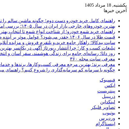
یکشنبه, 18 مرداد 1405
آخرین خبرها
راهنمای کامل خرید خودرو دست دوم؛ چگونه ماشین سالم را 
بهترین خودروهای خارجی بازار ایران در سال ۱۴۰۵؛ بررسی امکانات، قیمت و ارزش خرید
راهنمای خرید شمع خودرو؛ از شناخت انواع شمع تا انتخاب بهتر
قیمت طلا در سال ۱۴۰۶ چقدر می‌شود؟ عوامل موثر بر آینده طلا
سایت بیدکالا؛ راهکار جامع خرید،و پلتفرم فروش و مزایده آنلاین 
تبلیغات کسب و کار؛ چرا انتشار رپورتاژ آگهی در یکانسر بهتری
روز داتا؛ رسانه‌ای جامع برای زندگی هوشمند، سفر آسان و انتخ
معرفی سایت مجله ۳۶۰
معرفی برند؛ بهترین مرجع معرفی کسب‌وکارها، برندها و خدمات
چگونه با سرمایه کم سرمایه‌گذاری را شروع کنیم؟ راهنمای مبت
فیسبوک
ایکس
پینتریست
دریبببل
لینکداین
تصاویر فلیکر
یوتیوب
وردپرس
اینستاگرام