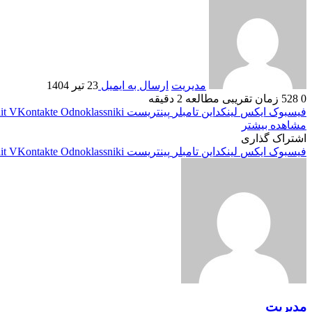
مدیریت
ارسال به ایمیل
23 تیر 1404
0
528
زمان تقریبی مطالعه 2 دقیقه
فیسبوک
ایکس
لینکداین
تامبلر
پینتریست
Odnoklassniki
VKontakte
it
مشاهده بیشتر
اشتراک گذاری
فیسبوک
ایکس
لینکداین
تامبلر
پینتریست
Odnoklassniki
VKontakte
it
مدیریت