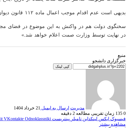
بدیهی است عدم اقدام موجب اعمال ماده ۱۱۲ قانون دیوان عدالت اداری و انفصال از خدمات دولتی خواهد شد.
سخنگوی دولت هم در واکنش به این موضوع در فضای مجازی
در نهایت توسط وزارت صمت اعلام خواهد شد.»
منبع
خبرگزاری دانشجو
کپی لینک
مدیریت
ارسال به ایمیل
21 خرداد 1404
0
135
زمان تقریبی مطالعه 2 دقیقه
فیسبوک
ایکس
لینکداین
تامبلر
پینتریست
Odnoklassniki
VKontakte
it
مشاهده بیشتر