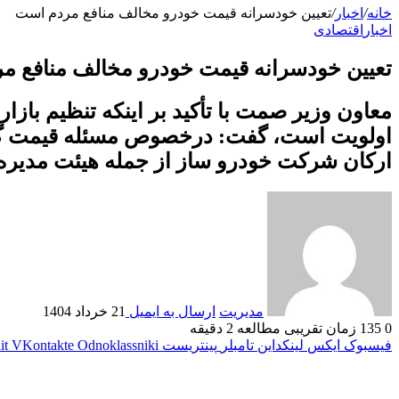
خانه
/
اخبار
/
تعیین خودسرانه قیمت خودرو مخالف منافع مردم است
اخبار
اقتصادی
تعیین خودسرانه قیمت خودرو مخالف منافع م
معاون وزیر صمت با تأکید بر اینکه تنظیم بازا
اولویت است، گفت: درخصوص مسئله قیمت گذار
ارکان شرکت خودرو ساز از جمله هیئت مدیره
مدیریت
ارسال به ایمیل
21 خرداد 1404
0
135
زمان تقریبی مطالعه 2 دقیقه
فیسبوک
ایکس
لینکداین
تامبلر
پینتریست
Odnoklassniki
VKontakte
it