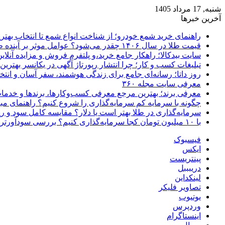
شنبه, 17 مرداد 1405
آخرین خبرها
راهنمای خرید شمع خودرو؛ از شناخت انواع شمع تا انتخاب بهتر
قیمت طلا در سال ۱۴۰۶ چقدر می‌شود؟ عوامل موثر بر آینده طلا
سایت بیدکالا؛ راهکار جامع خرید،و پلتفرم فروش و مزایده آنلاین 
تبلیغات کسب و کار؛ چرا انتشار رپورتاژ آگهی در یکانسر بهتری
روز داتا؛ رسانه‌ای جامع برای زندگی هوشمند، سفر آسان و انتخ
معرفی سایت مجله ۳۶۰
معرفی برند؛ بهترین مرجع معرفی کسب‌وکارها، برندها و خدمات
چگونه با سرمایه کم سرمایه‌گذاری را شروع کنیم؟ راهنمای مبت
سرمایه‌گذاری در طلا بهتر است یا دلار؟ مقایسه کامل سود و 
با ۱۰ میلیون تومان کجا سرمایه‌گذاری کنیم؟ بررسی سودآورترین گزینه‌ها
فیسبوک
ایکس
پینتریست
دریبببل
لینکداین
تصاویر فلیکر
یوتیوب
وردپرس
اینستاگرام