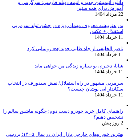
دانلود انیمیشن جدید و انیمه دوبله فارسی: سرگرمی و
آموزش برای همه سنین
22 مرداد 1404
پدر هنرپیشه معروف مهمان ویژه در جشن تولد سرمربی
استقلال + عکس
11 خرداد 1404
ناصر الخلیفی از جاه طلبی جدید psg رونمایی کرد
11 خرداد 1404
شانا، دخترم، تو ستاره زندگی من خواهی ماند
11 خرداد 1404
سرمربی مشهور در راه استقلال/ نقش سیدورف در انتخاب
سکاندار آبی پوشان چیست؟
11 خرداد 1404
راهنمای کامل خرید خودرو دست دوم؛ چگونه ماشین سالم را
تشخیص دهیم؟
2 روز پیش
بهترین خودروهای خارجی بازار ایران در سال ۱۴۰۵؛ بررسی