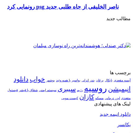
ناصر الخلیفی از جاه طلبی جدید psg رونمایی کرد
مطالب جدید
برچسب ها
خواب
دانلود
آبسه مقعدی
بایکال
برغان
بندر انزلی
بواسیر یا هموروئید
بوشهر
روسیه
انیمیشن
سیبری
رژیم
سیستم ایمنی
شقاق یا فیشر
فیستول
کازان
مقعدی
لیزر درمانی
مسکو
کیست مویی
لینک های پیشنهادی
دانلود انیمه جدید
یکانسر