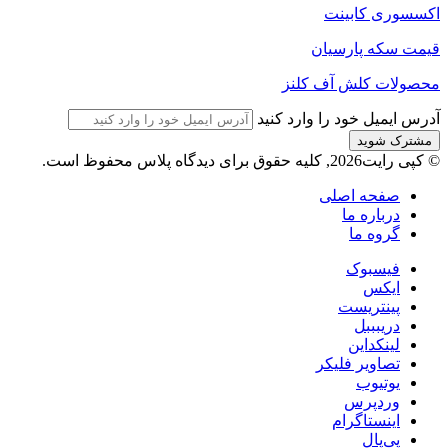
اکسسوری کابینت
قیمت سکه پارسیان
محصولات کلش آف کلنز
آدرس ایمیل خود را وارد کنید
© کپی رایت2026, کلیه حقوق برای دیدگاه پلاس محفوظ است.
صفحه اصلی
درباره ما
گروه ما
فیسبوک
ایکس
پینتریست
دریبببل
لینکداین
تصاویر فلیکر
یوتیوب
وردپرس
اینستاگرام
پی‌پال