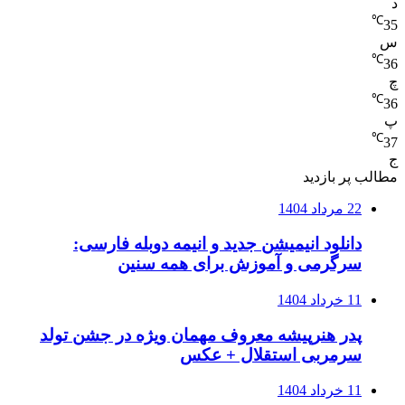
د
℃
35
س
℃
36
چ
℃
36
پ
℃
37
ج
مطالب پر بازدید
22 مرداد 1404
دانلود انیمیشن جدید و انیمه دوبله فارسی:
سرگرمی و آموزش برای همه سنین
11 خرداد 1404
پدر هنرپیشه معروف مهمان ویژه در جشن تولد
سرمربی استقلال + عکس
11 خرداد 1404