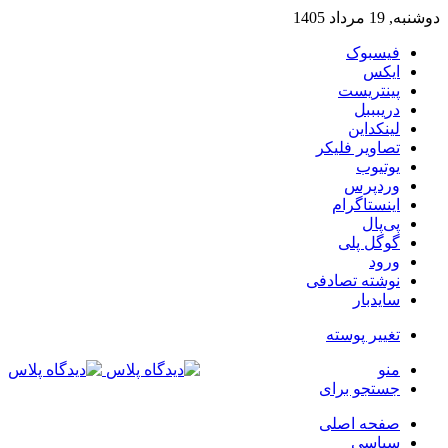
دوشنبه, 19 مرداد 1405
فیسبوک
ایکس
پینتریست
دریبببل
لینکداین
تصاویر فلیکر
یوتیوب
وردپرس
اینستاگرام
پی‌پال
گوگل پلی
ورود
نوشته تصادفی
سایدبار
تغییر پوسته
منو
جستجو برای
صفحه اصلی
سیاسی