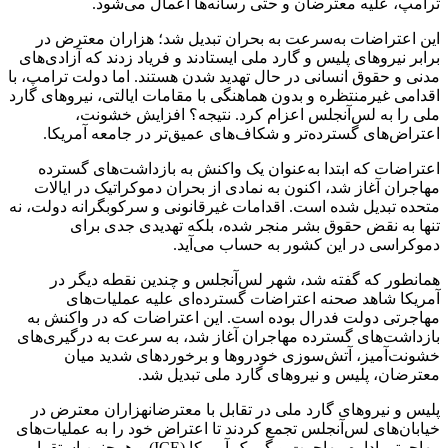
ترامپ، علیه معترضان و حتی رسانه‌ها اعمال می‌شود.
این اعتراضات به‌سرعت به بحران تبدیل شد؛ هزاران معترض در
برابر نیروهای پلیس و گارد ملی ایستادند و فریاد زدند که آزادی‌های
مدنی و حقوق انسانی در حال تهدید شدن هستند. اما دولت ترامپ، با
اقدامی غیرمنتظره و بدون هماهنگی با مقامات ایالتی، نیروهای گارد
ملی را به لس‌آنجلس اعزام کرد. نتیجه؟ افزایش خشونت،
اعتراض‌های گسترده‌تر و شکاف‌های عمیق‌تر در جامعه آمریکا.
اعتراضات که ابتدا به‌عنوان یک واکنش به بازداشت‌های گسترده
مهاجران آغاز شد، اکنون به نمادی از بحران دموکراتیک در ایالات
متحده تبدیل شده است. اقدامات غیرقانونی و سرکوبگرانه دولت، نه
تنها به نقض حقوق بشر منجر شده، بلکه تهدیدی جدی برای
دموکراسی در این کشور به حساب می‌آید.
همانطور که گفته شد، شهر لس‌آنجلس و چندین نقطه دیگر در
آمریکا شاهد صحنه اعتراضات گسترده‌ای علیه عملیات‌های
مهاجرتی دولت فدرال بوده است. این اعتراضات که در واکنش به
بازداشت‌های گسترده مهاجران آغاز شد، به سرعت به درگیری‌های
خشونت‌آمیز، آتش‌سوزی خودروها و برخوردهای شدید میان
معترضان، پلیس و نیروهای گارد ملی تبدیل شد.
پلیس و نیروهای گارد ملی در تقابل با معترضانهزاران معترض در
خیابان‌های لس‌آنجلس تجمع کردند تا اعتراض خود را به عملیات‌های
مهاجرتی اداره مهاجرت و گمرک آمریکا (ICE) و همچنین استقرار