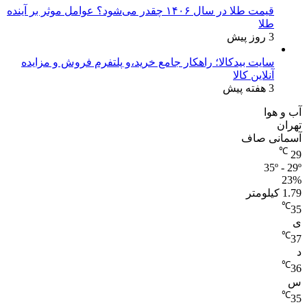
قیمت طلا در سال ۱۴۰۶ چقدر می‌شود؟ عوامل موثر بر آینده
طلا
3 روز پیش
سایت بیدکالا؛ راهکار جامع خرید،و پلتفرم فروش و مزایده
آنلاین کالا
3 هفته پیش
آب و هوا
تهران
آسمانی صاف
℃
29
35º - 29º
23%
1.79 کیلومتر
℃
35
ی
℃
37
د
℃
36
س
℃
35