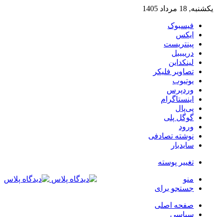
یکشنبه, 18 مرداد 1405
فیسبوک
ایکس
پینتریست
دریبببل
لینکداین
تصاویر فلیکر
یوتیوب
وردپرس
اینستاگرام
پی‌پال
گوگل پلی
ورود
نوشته تصادفی
سایدبار
تغییر پوسته
منو
جستجو برای
صفحه اصلی
سیاسی