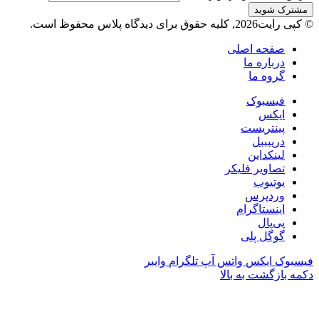
© کپی رایت2026, کلیه حقوق برای دیدگاه پلاس محفوظ است.
صفحه اصلی
درباره ما
گروه ما
فیسبوک
ایکس
پینتریست
دریبببل
لینکداین
تصاویر فلیکر
یوتیوب
وردپرس
اینستاگرام
پی‌پال
گوگل پلی
فیسبوک
ایکس
واتس آپ
تلگرام
وایبر
دکمه بازگشت به بالا