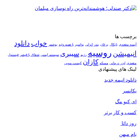
برچسب ها
خواب
دانلود
آبسه مقعدی
بایکال
برغان
بندر انزلی
بواسیر یا هموروئید
بوشهر
روسیه
انیمیشن
سیبری
رژیم
سیستم ایمنی
شقاق یا فیشر
فیستول
کازان
مقعدی
لیزر درمانی
مسکو
کیست مویی
لینک های پیشنهادی
دانلود انیمه جدید
یکانسر
ای کیو مگ
کسب و کار برتر
روز داتا
بام میهن