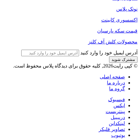
نوتک پلاس
اکسسوری کابینت
قیمت سکه پارسیان
محصولات کلش آف کلنز
آدرس ایمیل خود را وارد کنید
© کپی رایت2026, کلیه حقوق برای دیدگاه پلاس محفوظ است.
صفحه اصلی
درباره ما
گروه ما
فیسبوک
ایکس
پینتریست
دریبببل
لینکداین
تصاویر فلیکر
یوتیوب