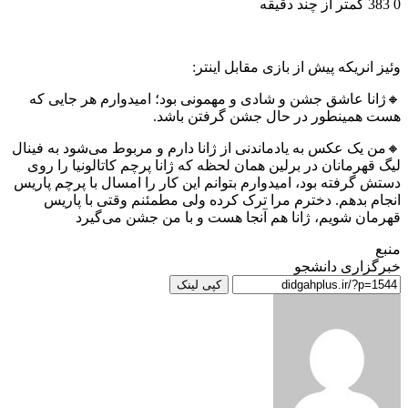
0
383
کمتر از چند دقیقه
وئیز انریکه پیش از بازی مقابل اینتر:
🔸ژانا عاشق جشن و شادی و مهمونی بود؛ امیدوارم هر جایی که
هست همینطور در حال جشن گرفتن باشد.
🔸من یک عکس به یادماندنی از ژانا دارم و مربوط می‌شود به فینال
لیگ قهرمانان در برلین همان لحظه که ژانا پرچم کاتالونیا را روی
دستش گرفته بود، امیدوارم بتوانم این کار را امسال با پرچم پاریس
انجام بدهم. دخترم مرا ترک کرده ولی مطمئنم وقتی با پاریس
قهرمان شویم، ژانا هم آنجا هست و با من جشن می‌گیرد
منبع
خبرگزاری دانشجو
کپی لینک