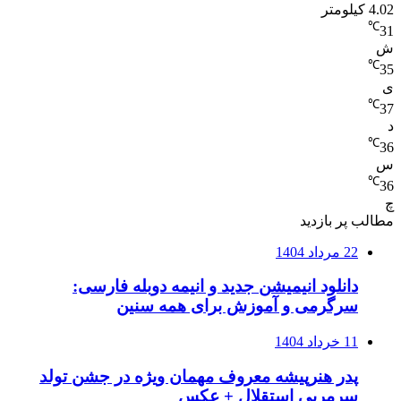
4.02 کیلومتر
℃
31
ش
℃
35
ی
℃
37
د
℃
36
س
℃
36
چ
مطالب پر بازدید
22 مرداد 1404
دانلود انیمیشن جدید و انیمه دوبله فارسی:
سرگرمی و آموزش برای همه سنین
11 خرداد 1404
پدر هنرپیشه معروف مهمان ویژه در جشن تولد
سرمربی استقلال + عکس