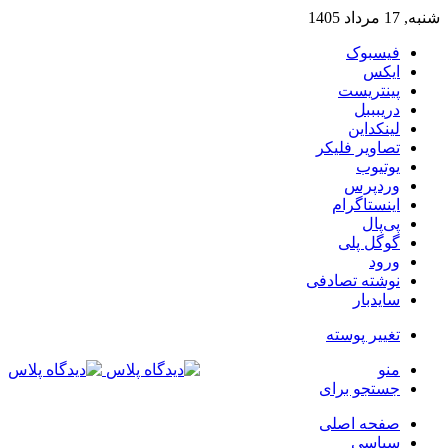
شنبه, 17 مرداد 1405
فیسبوک
ایکس
پینتریست
دریبببل
لینکداین
تصاویر فلیکر
یوتیوب
وردپرس
اینستاگرام
پی‌پال
گوگل پلی
ورود
نوشته تصادفی
سایدبار
تغییر پوسته
منو
جستجو برای
صفحه اصلی
سیاسی