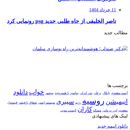
11 خرداد 1404
ناصر الخلیفی از جاه طلبی جدید psg رونمایی کرد
مطالب جدید
برچسب ها
خواب
دانلود
آبسه مقعدی
بایکال
برغان
بندر انزلی
بواسیر یا هموروئید
بوشهر
روسیه
انیمیشن
سیبری
رژیم
سیستم ایمنی
شقاق یا فیشر
فیستول
کازان
مقعدی
لیزر درمانی
مسکو
کیست مویی
لینک های پیشنهادی
دانلود انیمه جدید