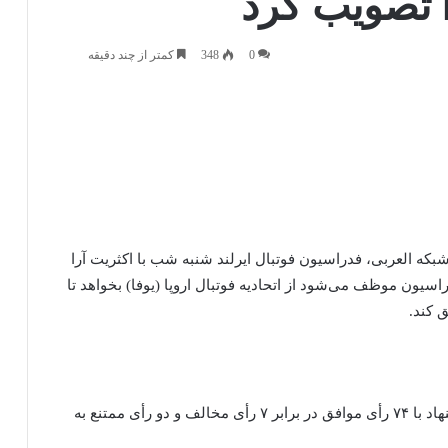
ا تصویب کرد
0
348
کمتر از چند دقیقه
شبکه العربی، فدراسیون فوتبال ایرلند شنبه شب با اکثریت آرا
سیون موظف می‌شود از اتحادیه فوتبال اروپا (یوفا) بخواهد تا
 کند.
فدراسیون فوتبال ایرلند در بیانیه‌ای اعلام کرد: این پیشنهاد با ۷۴ رأی موافق در برابر ۷ رأی مخالف و دو رأی ممتنع به