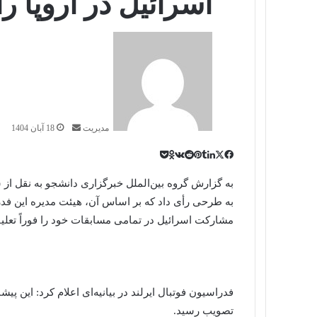
اسرائیل در اروپا ر
ارسال
به
ایمیل
مدیریت
18 آبان 1404
پاکت
تامبلر
ایکس
Reddit
لینکداین
فیسبوک
پینتریست
VKontakte
Odnoklassniki
به گزارش گروه بین‌الملل خبرگزاری دانشجو به نقل از 
به طرحی رأی داد که بر اساس آن، هیئت مدیره این فدرا
مشارکت اسرائیل در تمامی مسابقات خود را فوراً تعلیق
تصویب رسید.