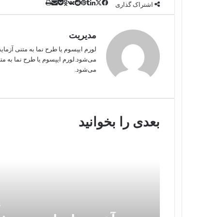
چاپ
پاکت
تامبلر
ایکس
Reddit
اشتراک
لینکداین
فیسبوک
پینتریست
VKontakte
Odnoklassniki
اشتراک گذاری
با
ایمیل
مدیریت
لورم ایپسوم یا طرح‌ نما به متنی آزم
می‌شود.لورم ایپسوم یا طرح‌ نما به 
می‌شود.
بعدی را بخوانید
4 ه