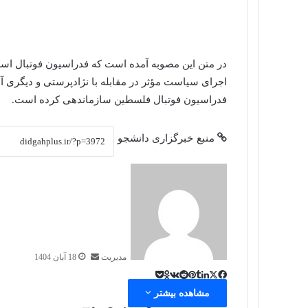
در متن این مصوبه آمده است که فدراسیون فوتبال اسرا
اجرای سیاست مؤثر در مقابله با نژادپرستی و دیگری آ
فدراسیون فوتبال فلسطین سازماندهی کرده است.
منبع
خبرگزاری دانشجو
ارسال
به
ایمیل
مدیریت
18 آبان 1404
پاکت
تامبلر
ایکس
Reddit
لینکداین
فیسبوک
پینتریست
VKontakte
Odnoklassniki
مشاهده بیشتر