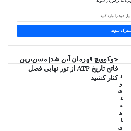
یژه ما برخوردار شوید.
جوکوویچ قهرمان آتن شد| مسن‌ترین
فاتح تاریخ ATP از تور نهایی فصل
ن
کنار کشید
و
ش
ت
ه
ه
ا
ی