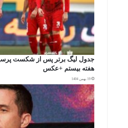
جدول لیگ برتر پس از شکست پرسپو
هفته بیستم +عکس
19 بهمن 1404