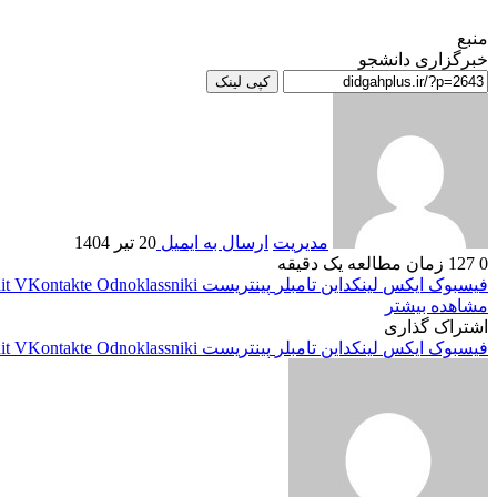
منبع
خبرگزاری دانشجو
کپی لینک
مدیریت
ارسال به ایمیل
20 تیر 1404
0
127
زمان مطالعه یک دقیقه
فیسبوک
ایکس
لینکداین
تامبلر
پینتریست
Odnoklassniki
VKontakte
it
مشاهده بیشتر
اشتراک گذاری
فیسبوک
ایکس
لینکداین
تامبلر
پینتریست
Odnoklassniki
VKontakte
it