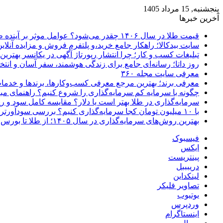
پنجشنبه, 15 مرداد 1405
آخرین خبرها
قیمت طلا در سال ۱۴۰۶ چقدر می‌شود؟ عوامل موثر بر آینده طلا
سایت بیدکالا؛ راهکار جامع خرید،و پلتفرم فروش و مزایده آنلاین 
تبلیغات کسب و کار؛ چرا انتشار رپورتاژ آگهی در یکانسر بهتری
روز داتا؛ رسانه‌ای جامع برای زندگی هوشمند، سفر آسان و انتخ
معرفی سایت مجله ۳۶۰
معرفی برند؛ بهترین مرجع معرفی کسب‌وکارها، برندها و خدمات
چگونه با سرمایه کم سرمایه‌گذاری را شروع کنیم؟ راهنمای مبت
سرمایه‌گذاری در طلا بهتر است یا دلار؟ مقایسه کامل سود و 
با ۱۰ میلیون تومان کجا سرمایه‌گذاری کنیم؟ بررسی سودآورترین گزینه‌ها
بهترین روش‌های سرمایه‌گذاری در سال ۱۴۰۵؛ از طلا تا بورس و ارز دیجیتال
فیسبوک
ایکس
پینتریست
دریبببل
لینکداین
تصاویر فلیکر
یوتیوب
وردپرس
اینستاگرام