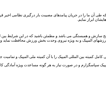
 نامه جامع و گویای جنابعالی به تاریخ ۲۳ ژوئن ۲۰۲۵ (۲) تیر (۱۴۰۴ که طی آن ما را در جریان پیامدهای 
یشان ابراز نمایم.
ح سازش و همبستگی می باشد و مطمئن باشید که در این شرایط بین الم
 ارزشهای المپیک و به ویژه نیروی وحدت بخش ورزش محافظت نماید و آنه
امل کمیته بین المللی المپیک را با آن کمیته ملی المپیک و تمامیت جامع
پیک سپاسگزارم و در صورت نیاز به هر گونه مساعدت ویژه آمادگی کام