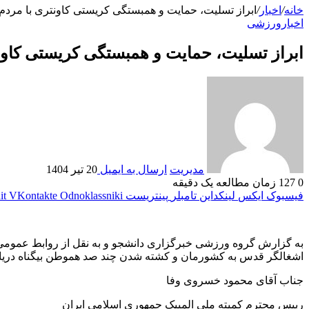
خانه
/
اخبار
/
ابراز تسلیت، حمایت و همبستگی کریستی کاونتری با مردم ای
اخبار
ورزشی
ابراز تسلیت، حمایت و همبستگی کریستی کاونتر
مدیریت
ارسال به ایمیل
20 تیر 1404
0
127
زمان مطالعه یک دقیقه
فیسبوک
ایکس
لینکداین
تامبلر
پینتریست
Odnoklassniki
VKontakte
it
به گزارش گروه ورزشی خبرگزاری دانشجو و به نقل از روابط عمومی کم
اشغالگر قدس به کشورمان و کشته شدن چند صد هموطن بیگناه دریا
جناب آقای محمود خسروی وفا
رییس محترم کمیته ملی المپیک جمهوری اسلامی ایران