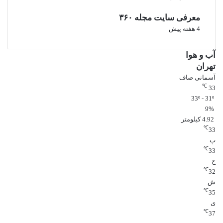
معرفی سایت مجله ۳۶۰
4 هفته پیش
آب و هوا
تهران
آسمانی صاف
℃
33
33º - 31º
9%
4.92 کیلومتر
℃
33
پ
℃
33
ج
℃
32
ش
℃
35
ی
℃
37