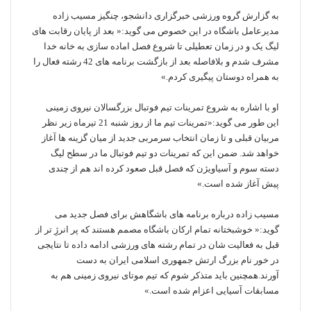
به گزارش گروه ورزشی خبرگزاری دانشجو، چنگیز مسیب زاده
مدیرعامل باشگاه در این خصوص می گوید:« بعد از پایان رقابت های
لیگ یک و در زمان تعطیلی تا شروع فصل اماده سازی به خانه خدا
مشرف شدم و بلافاصله بعد از بازگشت برنامه های 42 رشته فعال را
به همراه دوستان پیگیری کردم.»
او با اشاره به شروع تمرینات تیم فوتبال بزرگسالان نیروی زمینی
این طور می گوید:«تمرینات تیم ما از روز شنبه 21 تیرماه زیر نظر
مربیان قبلی و تا زمان انتخاب سرمربی جدید از میان گزینه ها آغاز
خواهد شد. ضمن این که تمرینات دو تیم فوتبال ما در سطح لیگ
دسته سوم و آسیاویژن که فصل قبل صعود کرده اند هم از چندی
پیش آغاز شده است.»
مسیب زاده درباره برنامه های باشگاهش برای فصل جدید می
گوید:« خوشبختانه تمام ارکان باشگاه مصمم هستند که پر انرژِ تر از
قبل به فعالیت شان در تمام رشته های ورزشی ادامه داده تا نتایجی
در خور نام بزرگ ارتش جمهوری اسلامی ایران به دست
آورند.همچنین باید متذکر شوم که تیم موتای نیروی زمینی هم به
مسابقات آسیایی اعزام شده است.»