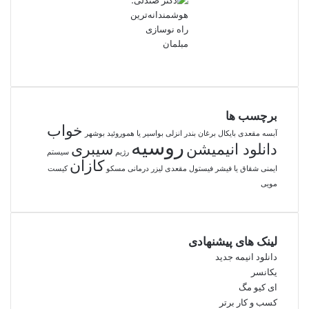
برچسب ها
خواب
آبسه مقعدی
بایکال
برغان
بندر انزلی
بواسیر یا هموروئید
بوشهر
روسیه
دانلود انیمیشن
سیبری
رژیم
سیستم
کازان
ایمنی
شقاق یا فیشر
فیستول مقعدی
لیزر درمانی
مسکو
کیست
مویی
لینک های پیشنهادی
دانلود انیمه جدید
یکانسر
ای کیو مگ
کسب و کار برتر