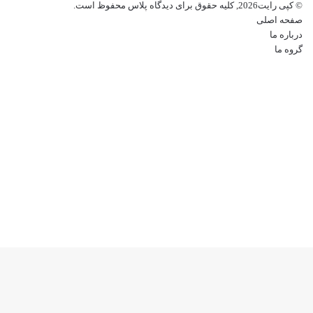
© کپی رایت2026, کلیه حقوق برای دیدگاه پلاس محفوظ است.
وارد
صفحه اصلی
کنید
درباره ما
گروه ما
فیسبوک
ایکس
پینتریست
دریبببل
لینکداین
تصاویر
فلیکر
یوتیوب
وردپرس
اینستاگرام
پی‌پال
گوگل
پلی
وایبر
ایکس
واتس
تلگرام
فیسبوک
آپ
کمه
ازگشت
ه
الا