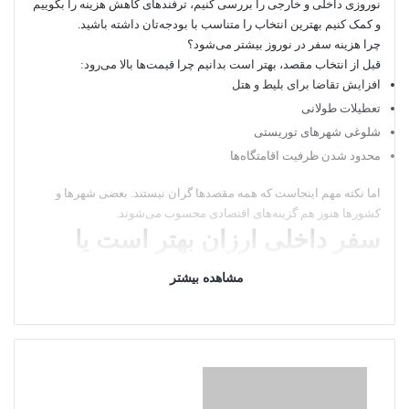
ی
نوروزی داخلی و خارجی را بررسی کنیم، ترفندهای کاهش هزینه را بگوییم
و کمک کنیم بهترین انتخاب را متناسب با بودجه‌تان داشته باشید.
م
چرا هزینه سفر در نوروز بیشتر می‌شود؟
ی
قبل از انتخاب مقصد، بهتر است بدانیم چرا قیمت‌ها بالا می‌رود:
ل
افزایش تقاضا برای بلیط و هتل
تعطیلات طولانی
شلوغی شهرهای توریستی
محدود شدن ظرفیت اقامتگاه‌ها
اما نکته مهم اینجاست که همه مقصدها گران نیستند. بعضی شهرها و
کشورها هنوز هم گزینه‌های اقتصادی محسوب می‌شوند.
سفر داخلی ارزان بهتر است یا
خارجی؟
مشاهده بیشتر
خیلی‌ها تصور می‌کنند سفر خارجی همیشه گران‌تر است، اما این باور
همیشه درست نیست. گاهی یک سفر خارجی اقتصادی حتی از سفر داخلی
هم ارزان‌تر تمام می‌شود.
اگر شرایط زیر را دارید، سفر داخلی گزینه بهتری است:
بودجه محدود