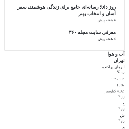
روز داتا؛ رسانه‌ای جامع برای زندگی هوشمند، سفر
سفر گروهی یکی از بهترین راه‌های کاهش هزینه است.
آسان و انتخاب بهتر
چطور سفر خارجی ارزان‌تری داشته
4 هفته پیش
باشیم
معرفی سایت مجله ۳۶۰
4 هفته پیش
چند نکته مهم:
آب و هوا
انتخاب کشور بدون ویزا
تهران
خرید بلیط در زمان مناسب
ابرهای پراکنده
سفر سبک و کم‌بار
℃
32
استفاده از حمل‌ونقل عمومی
33º - 30º
خوردن غذای محلی به جای رستوران لوکس
13%
4.02 کیلومتر
این موارد می‌تواند هزینه را تا حد زیادی کاهش دهد
℃
33
اشتباهاتی که هزینه سفر را زیاد
ج
℃
33
می‌کند
ش
℃
35
بعضی اشتباهات رایج:
ی