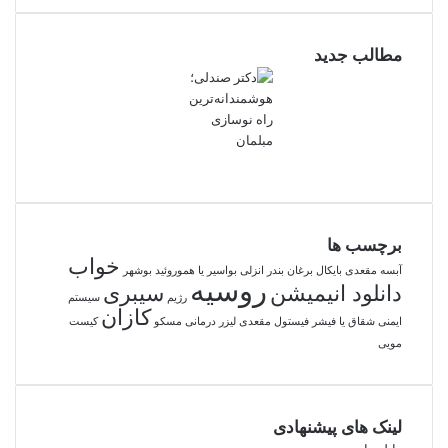
اگر بودجه بالاتر دارید:
مطالب جدید
کیش
دبی
کشورهای دورتر
مهم این است که سفر متناسب با شرایط مالی شما باشد.
برچسب ها
خواب
آبسه مقعدی
بایکال
برغان
بندر انزلی
بواسیر یا هموروئید
بوشهر
روسیه
دانلود انیمیشن
سیبری
رژیم
سیستم
کازان
ایمنی
شقاق یا فیشر
فیستول مقعدی
لیزر درمانی
مسکو
کیست
مویی
لینک های پیشنهادی