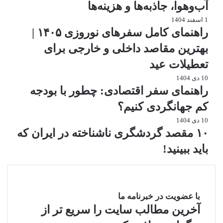
آب‌وهوا، جاذبه‌ها و هزینه‌ها
اقامتگاه سنتی به جای هتل لوکس
1 اسفند 1404
استفاده از حمل‌ونقل عمومی
راهنمای کامل سفرهای نوروزی ۱۴۰۵ |
بازدید از جاذبه‌های رایگان
بهترین مقاصد داخلی و خارجی برای
عطر بهار نارنج هم که خودش یک تجربه رایگان و فوق‌العاده است.
تعطیلات عید
شمال ایران؛ طبیعت ارزان و در
10 دی 1404
دسترس
راهنمای سفر اقتصادی: چطور با بودجه
کم جهانگردی کنیم؟
شهرهایی مثل رشت و مناطق اطراف آن گزینه‌های اقتصادی خوبی
10 دی 1404
هستند، مخصوصاً اگر:
۱۰ مقصد گردشگری ناشناخته در ایران که
با خودرو شخصی سفر کنید
ویلا را گروهی اجاره کنید
باید ببینید!
در مناطق کمتر شناخته‌شده اقامت کنید
طبیعت شمال در بهار یکی از زیباترین تجربه‌های سفر در ایران است.
ارزان‌ترین کشورهای خارجی برای
با عضویت در خبرنامه ما
آخرین مطالب سایت را سریع تر از
سفر نوروزی