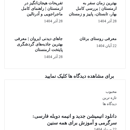
کشور گرجستان و شهر تفلیس یکی از بهترین گزینه‌های اقتصادی نوروزی
ن
بهترین زمان سفر به
تفریحات هیجان‌انگیز در
هستند.
ی
ارمنستان | بررسی کامل
ارمنستان | راهنمای کامل
دلایل محبوبیت:
د
بهار، تابستان، پاییز و زمستان
ماجراجویی و آدرنالین
عدم نیاز به ویزا
28 آذر 1404
28 آذر 1404
هزینه پایین غذا
جاذبه‌های رایگان
معرفی روستای برغان
جاهای دیدنی ایروان | معرفی
فاصله کم از ایران
بهترین جاذبه‌های گردشگری
22 آبان 1404
پایتخت ارمنستان
برای سفر چندروزه بسیار مناسب است.
28 آذر 1404
ارمنستان؛ مقصد نزدیک و کم‌هزینه
کشور ارمنستان و پایتخت آن ایروان هم گزینه اقتصادی خوبی محسوب
برای مشاهده دیدگاه ها کلیک نمایید
می‌شود.
ویژگی‌ها:
محبوب
سفر زمینی امکان‌پذیر
تازه ترین
هزینه اقامت مناسب
دیدگاه ها
فرهنگ متفاوت و جذاب
دانلود انیمیشن جدید و انیمه دوبله فارسی:
امنیت بالا
سرگرمی و آموزش برای همه سنین
برای کسانی که اولین سفر خارجی را تجربه می‌کنند انتخاب خوبی است.
22 مرداد 1404