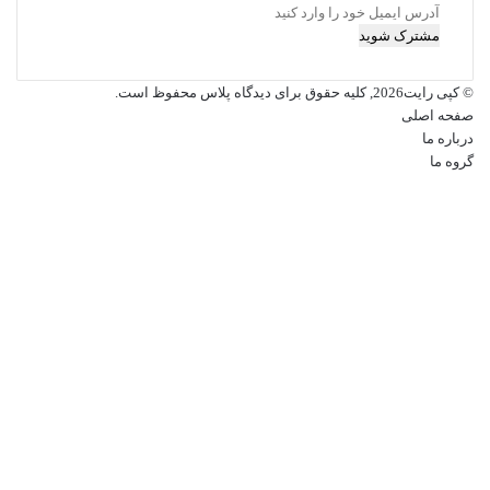
آدرس
ایمیل
خود
را
© کپی رایت2026, کلیه حقوق برای دیدگاه پلاس محفوظ است.
وارد
صفحه اصلی
کنید
درباره ما
گروه ما
فیسبوک
ایکس
پینتریست
دریبببل
لینکداین
تصاویر
فلیکر
یوتیوب
وردپرس
اینستاگرام
پی‌پال
گوگل
پلی
دکمه