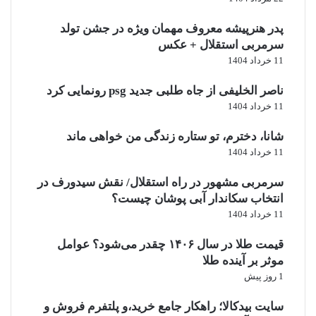
دبی؛ اگر هوشمند سفر کنید
پدر هنرپیشه معروف مهمان ویژه در جشن تولد
سرمربی استقلال + عکس
شاید عجیب باشد، اما دبی در کشور امارات متحده عربی هم می‌تواند
11 خرداد 1404
اقتصادی باشد، اگر:
بلیط ارزان پیدا کنید
ناصر الخلیفی از جاه طلبی جدید psg رونمایی کرد
هتل اقتصادی بگیرید
11 خرداد 1404
بیشتر تفریحات رایگان را انتخاب کنید
البته نسبت به گزینه‌های دیگر کمی گران‌تر است.
شانا، دخترم، تو ستاره زندگی من خواهی ماند
11 خرداد 1404
ترفندهای مهم برای کاهش هزینه
سرمربی مشهور در راه استقلال/ نقش سیدورف در
سفر نوروزی
انتخاب سکاندار آبی پوشان چیست؟
11 خرداد 1404
اگر این نکات را رعایت کنید، هزینه سفر شما به شکل قابل‌توجهی کمتر
می‌شود.
قیمت طلا در سال ۱۴۰۶ چقدر می‌شود؟ عوامل
رزرو زودتر از همه
موثر بر آینده طلا
هرچه زودتر رزرو کنید:
1 روز پیش
قیمت بلیط کمتر است
سایت بیدکالا؛ راهکار جامع خرید،و پلتفرم فروش و
گزینه‌های بیشتری دارید