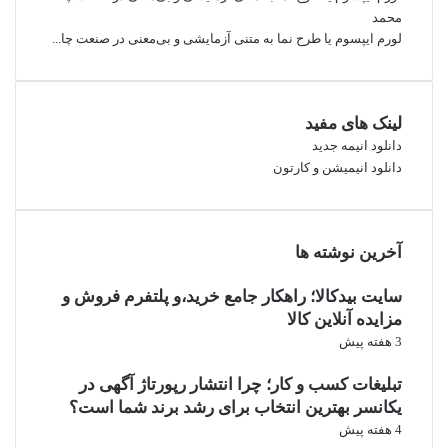
لزومی ندارد همیشه هتل لوکس بگیرید.
محمد
لورم ایپسوم یا طرح‌ نما به متنی آزمایشی و بی‌معنی در صنعت چا...
لینک های مفید
دانلود انیمه جدید
دانلود انیمیشن و کارتون
آخرین نوشته ها
سفر گروهی
سایت بیدکالا؛ راهکار جامع خرید،و پلتفرم فروش و
مزایده آنلاین کالا
3 هفته پیش
اگر چند نفر باشید:
تبلیغات کسب و کار؛ چرا انتشار رپورتاژ آگهی در
هزینه اقامت تقسیم می‌شود
یکانسر بهترین انتخاب برای رشد برند شما است؟
حمل‌ونقل ارزان‌تر می‌شود
4 هفته پیش
غذا اقتصادی‌تر می‌شود