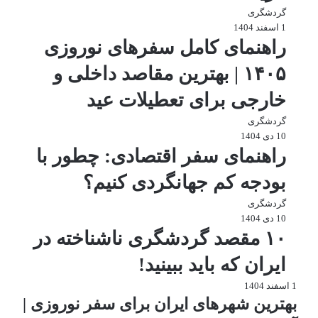
امکان سفر زمینی وجود دارد
گردشگری
1 اسفند 1404
اگر زود رزرو کنید، هزینه‌ها بسیار مناسب خواهد بود.
راهنمای کامل سفرهای نوروزی
قشم؛ سفر جنوبی ارزان‌تر از کیش
۱۴۰۵ | بهترین مقاصد داخلی و
جزیره قشم نسبت به بسیاری از مقاصد جنوبی ارزان‌تر است. دلیلش هم
خارجی برای تعطیلات عید
واضح است:
گردشگری
اقامتگاه‌های بومگردی زیاد
10 دی 1404
غذاهای محلی اقتصادی
راهنمای سفر اقتصادی: چطور با
جاذبه‌های طبیعی رایگان
بودجه کم جهانگردی کنیم؟
امکان سفر زمینی تا بندرعباس
گردشگری
در نوروز هوای قشم عالی است و طبیعت آن واقعاً دیدنی می‌شود.
10 دی 1404
شیراز؛ شهر گردشگری با هزینه
۱۰ مقصد گردشگری ناشناخته در
منطقی
ایران که باید ببینید!
1 اسفند 1404
شیراز در نوروز بسیار محبوب است، اما اگر کمی هوشمندانه سفر کنید
بهترین شهرهای ایران برای سفر نوروزی |
می‌تواند اقتصادی هم باشد.
راه‌های کاهش هزینه در شیراز: