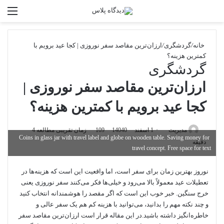
تغییر پوسته
منو
جستجو برا
خانه
/
گردشگری
/
ارزان‌ترین مقاصد سفر نوروزی | کجا عید برویم با
کمترین هزینه؟
گردشگری
ارزان‌ترین مقاصد سفر نوروزی |
کجا عید برویم با کمترین هزینه؟
مدیریت
ا
1 اسفند 1404
0
109
زمان تقریبی مطالعه 4
Coins in glass jar with travel label and globe on wooden table. Saving money for
دقیقه
ر
travel concept. Free space for text
س
ا
نوروز بهترین زمان برای سفر است، اما واقعیت این است که هزینه‌ها در
ل
تعطیلات عید معمولاً بالا می‌رود و خیلی‌ها فکر می‌کنند سفر نوروزی یعنی
ب
خرج سنگین. خبر خوب این است که اگر مقصد را هوشمندانه انتخاب کنید
ه
و چند نکته مهم را بدانید، می‌توانید با هزینه کم هم یک سفر عالی و
ا
خاطره‌انگیز داشته باشید.در این مقاله قرار است ارزان‌ترین مقاصد سفر