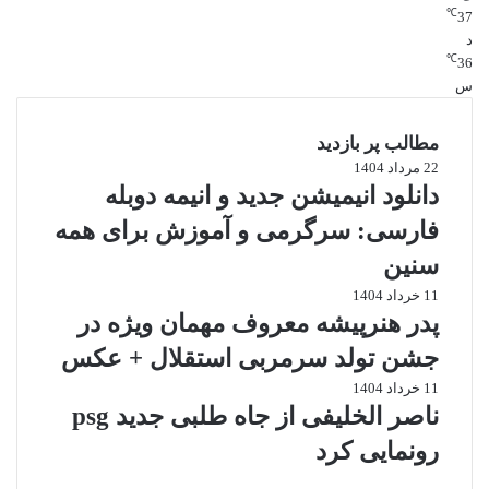
℃
رزرو دیرهنگام
37
د
انتخاب مقصد خیلی شلوغ
℃
36
برنامه‌ریزی نکردن
س
خریدهای غیرضروری
مطالب پر بازدید
انتخاب هتل گران بدون نیازبا کمی دقت می‌توانید از این اشتباهات
22 مرداد 1404
جلوگیری کنید.
دانلود انیمیشن جدید و انیمه دوبله
بهترین انتخاب برای هر بودجه
فارسی: سرگرمی و آموزش برای همه
اگر بودجه خیلی کم دارید:
سنین
11 خرداد 1404
سفر زمینی داخلی
پدر هنرپیشه معروف مهمان ویژه در
شمال یا شهرهای نزدیک
اقامت بومگردی
جشن تولد سرمربی استقلال + عکس
11 خرداد 1404
گر بودجه متوسط دارید:
ناصر الخلیفی از جاه طلبی جدید psg
رونمایی کرد
قشم یا مشهد
ترکیه یا گرجستان