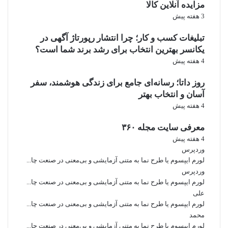
مزایده آنلاین کالا
استرس کمتر می‌شود
3 هفته پیش
بهترین زمان رزرو معمولاً دی تا بهمن است.
تبلیغات کسب و کار؛ چرا انتشار رپورتاژ آگهی در
انتخاب زمان خلوت‌تر
یکانسر بهترین انتخاب برای رشد برند شما است؟
4 هفته پیش
اوایل تعطیلات و روزهای پایانی معمولاً ارزان‌تر هستند. وسط نوروز
گران‌ترین زمان سفر است.
روز داتا؛ رسانه‌ای جامع برای زندگی هوشمند، سفر
سفر زمینی به جای هوایی
آسان و انتخاب بهتر
4 هفته پیش
اتوبوس، قطار یا خودرو شخصی می‌تواند هزینه را نصف کند.
اقامت اقتصادی انتخاب کنید
معرفی سایت مجله ۳۶۰
4 هفته پیش
گزینه‌های ارزان:
وردپرس
لورم ایپسوم یا طرح‌ نما به متنی آزمایشی و بی‌معنی در صنعت چا...
اقامتگاه بومگردی
وردپرس
لورم ایپسوم یا طرح‌ نما به متنی آزمایشی و بی‌معنی در صنعت چا...
هاستل
علی
خانه اجاره‌ای
لورم ایپسوم یا طرح‌ نما به متنی آزمایشی و بی‌معنی در صنعت چا...
هتل‌های ۲ یا ۳ ستاره
محمد
لورم ایپسوم یا طرح‌ نما به متنی آزمایشی و بی‌معنی در صنعت چا...