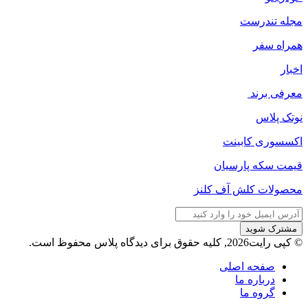
مجله‌ تندرست
همراه سفر
اخبار
معرفی برند
نوتک پلاس
اکسسوری کابینت
قیمت سکه پارسیان
محصولات کلش آف کلنز
آدرس
ایمیل
خود
© کپی رایت2026, کلیه حقوق برای دیدگاه پلاس محفوظ است.
را
وارد
صفحه اصلی
کنید
درباره ما
گروه ما