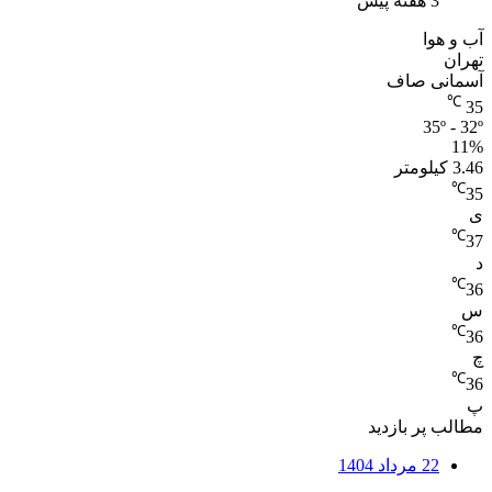
3 هفته پیش
آب و هوا
تهران
آسمانی صاف
℃
35
35º - 32º
11%
3.46 کیلومتر
℃
35
ی
℃
37
د
℃
36
س
℃
36
چ
℃
36
پ
مطالب پر بازدید
22 مرداد 1404