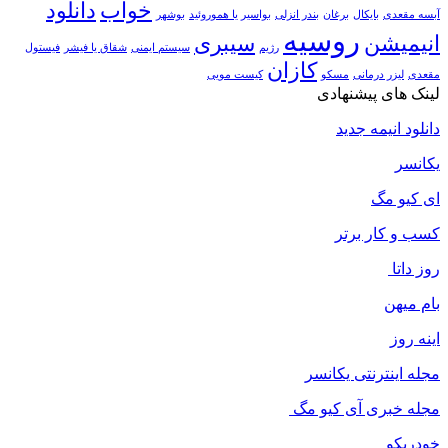
خواب
دانلود
آبسه مقعدی
بایکال
برغان
بندر انزلی
بواسیر یا هموروئید
بوشهر
روسیه
انیمیشن
سیبری
رژیم
سیستم ایمنی
شقاق یا فیشر
فیستول
کازان
مقعدی
لیزر درمانی
مسکو
کیست مویی
لینک های پیشنهادی
دانلود انیمه جدید
یکانسر
ای کیو مگ
کسب و کار برتر
روز داتا
بام میهن
اینه روز
مجله اینترنتی یکانسر
مجله خبری آی کیو مگ
خودریکو