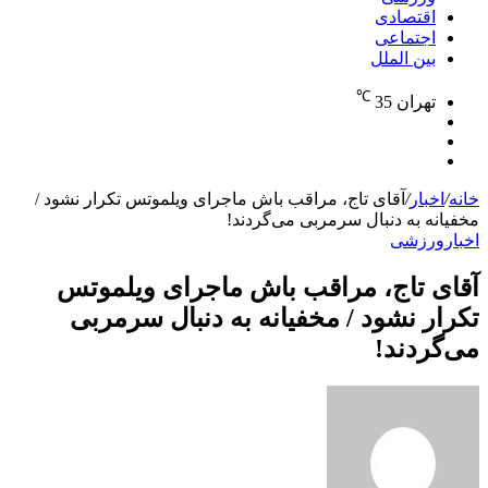
اقتصادی
اجتماعی
بین الملل
℃
تهران
35
نوشته
تغییر
تصادفی
جستجو
پوسته
برای
خانه
/
اخبار
/
آقای تاج، مراقب باش ماجرای ویلموتس تکرار نشود /
مخفیانه به دنبال سرمربی می‌گردند!
اخبار
ورزشی
آقای تاج، مراقب باش ماجرای ویلموتس
تکرار نشود / مخفیانه به دنبال سرمربی
می‌گردند!
ارسال
به
ایمیل