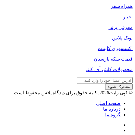
همراه سفر
اخبار
معرفی برند
نوتک پلاس
اکسسوری کابینت
قیمت سکه پارسیان
محصولات کلش آف کلنز
آدرس
ایمیل
خود
© کپی رایت2026, کلیه حقوق برای دیدگاه پلاس محفوظ است.
را
وارد
صفحه اصلی
کنید
درباره ما
گروه ما
فیسبوک
ایکس