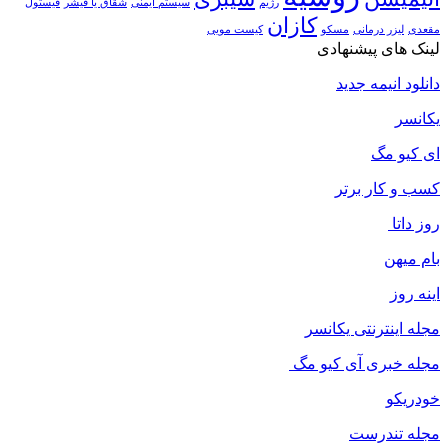
رژیم
سیستم ایمنی
شقاق یا فیشر
فیستول
کازان
مقعدی
لیزر درمانی
مسکو
کیست مویی
لینک های پیشنهادی
دانلود انیمه جدید
یکانسر
ای کیو مگ
کسب و کار برتر
روز داتا
بام میهن
اینه روز
مجله اینترنتی یکانسر
مجله خبری آی کیو مگ
خودریکو
مجله‌ تندرست