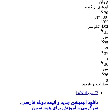
تهران
ابرهای پراکنده
℃
30
31º - 30º
19%
4.02 کیلومتر
℃
31
ش
℃
35
ی
℃
37
د
℃
36
س
℃
36
چ
مطالب پر بازدید
22 مرداد 1404
دانلود انیمیشن جدید و انیمه دوبله فارسی:
سرگرمی و آموزش برای همه سنین