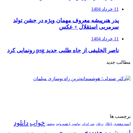
11 خرداد 1404
پدر هنرپیشه معروف مهمان ویژه در جشن تولد
سرمربی استقلال + عکس
11 خرداد 1404
ناصر الخلیفی از جاه طلبی جدید psg رونمایی کرد
مطالب جدید
برچسب ها
خواب
دانلود
آبسه مقعدی
بایکال
برغان
بندر انزلی
بواسیر یا هموروئید
بوشهر
روسیه
انیمیشن
سیبری