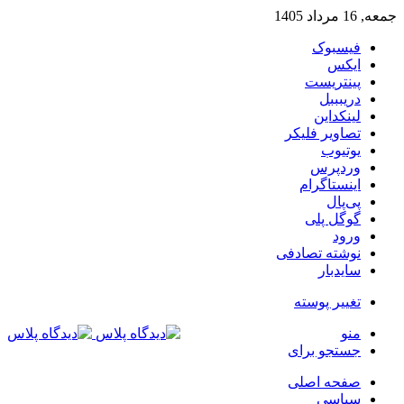
جمعه, 16 مرداد 1405
فیسبوک
ایکس
پینتریست
دریبببل
لینکداین
تصاویر فلیکر
یوتیوب
وردپرس
اینستاگرام
پی‌پال
گوگل پلی
ورود
نوشته تصادفی
سایدبار
تغییر پوسته
منو
جستجو برای
صفحه اصلی
سیاسی