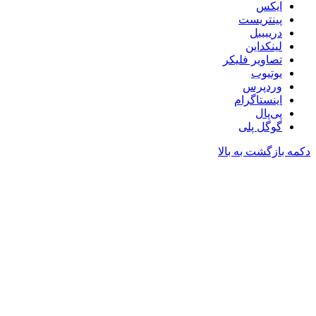
ایکس
پینتریست
دریبببل
لینکداین
تصاویر فلیکر
یوتیوب
وردپرس
اینستاگرام
پی‌پال
گوگل پلی
دکمه بازگشت به بالا