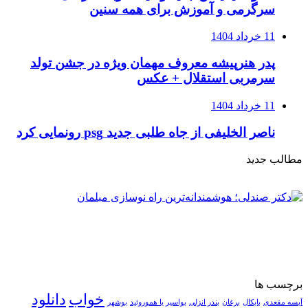
سرگرمی و آموزش برای همه سنین
11 خرداد 1404
پدر هنرپیشه معروف مهمان ویژه در جشن تولد
سرمربی استقلال + عکس
11 خرداد 1404
ناصر الخلیفی از جاه طلبی جدید psg رونمایی کرد
مطالب جدید
برچسب ها
خواب
دانلود
آبسه مقعدی
بایکال
برغان
بندر انزلی
بواسیر یا هموروئید
بوشهر