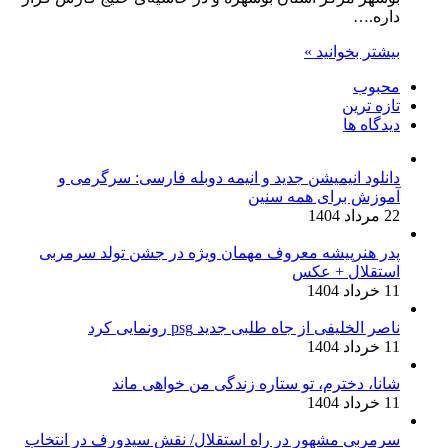
داره.…
بیشتر بخوانید »
محبوب
تازه ترین
دیدگاه ها
دانلود انیمیشن جدید و انیمه دوبله فارسی: سرگرمی و
آموزش برای همه سنین
22 مرداد 1404
پدر هنرپیشه معروف مهمان ویژه در جشن تولد سرمربی
استقلال + عکس
11 خرداد 1404
ناصر الخلیفی از جاه طلبی جدید psg رونمایی کرد
11 خرداد 1404
شانا، دخترم، تو ستاره زندگی من خواهی ماند
11 خرداد 1404
سرمربی مشهور در راه استقلال/ نقش سیدورف در انتخاب