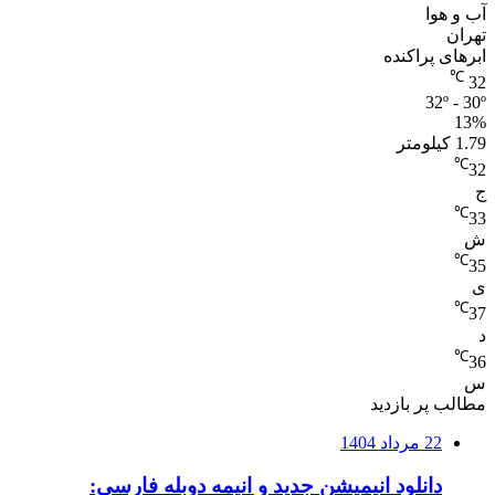
آب و هوا
تهران
ابرهای پراکنده
℃
32
32º - 30º
13%
1.79 کیلومتر
℃
32
ج
℃
33
ش
℃
35
ی
℃
37
د
℃
36
س
مطالب پر بازدید
22 مرداد 1404
دانلود انیمیشن جدید و انیمه دوبله فارسی: