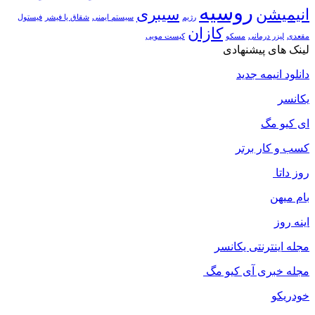
روسیه
انیمیشن
سیبری
رژیم
سیستم ایمنی
شقاق یا فیشر
فیستول
کازان
مقعدی
لیزر درمانی
مسکو
کیست مویی
لینک های پیشنهادی
دانلود انیمه جدید
یکانسر
ای کیو مگ
کسب و کار برتر
روز داتا
بام میهن
اینه روز
مجله اینترنتی یکانسر
مجله خبری آی کیو مگ
خودریکو