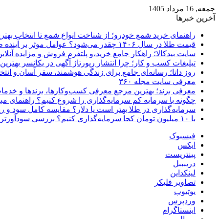
جمعه, 16 مرداد 1405
آخرین خبرها
راهنمای خرید شمع خودرو؛ از شناخت انواع شمع تا انتخاب بهتر
قیمت طلا در سال ۱۴۰۶ چقدر می‌شود؟ عوامل موثر بر آینده طلا
سایت بیدکالا؛ راهکار جامع خرید،و پلتفرم فروش و مزایده آنلاین 
تبلیغات کسب و کار؛ چرا انتشار رپورتاژ آگهی در یکانسر بهتری
روز داتا؛ رسانه‌ای جامع برای زندگی هوشمند، سفر آسان و انتخ
معرفی سایت مجله ۳۶۰
معرفی برند؛ بهترین مرجع معرفی کسب‌وکارها، برندها و خدمات
چگونه با سرمایه کم سرمایه‌گذاری را شروع کنیم؟ راهنمای مبت
سرمایه‌گذاری در طلا بهتر است یا دلار؟ مقایسه کامل سود و 
با ۱۰ میلیون تومان کجا سرمایه‌گذاری کنیم؟ بررسی سودآورترین گزینه‌ها
فیسبوک
ایکس
پینتریست
دریبببل
لینکداین
تصاویر فلیکر
یوتیوب
وردپرس
اینستاگرام