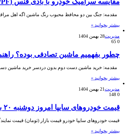
مقایسه سرامیک خودرو با بادی فنس (PPF) – کدوم بهتره؟
مقدمه: جنگ بین دو محافظ محبوب رنگ ماشین اگه اهل مراقب
بیشتر بخوانید »
مدیریت
28 بهمن 1404
65
0
چطور بفهمیم ماشین تصادفی بوده؟ راهن
مقدمه: خرید ماشین دست دوم بدون دردسر خرید ماشین دست
بیشتر بخوانید »
مدیریت
21 بهمن 1404
148
0
قیمت خودرو‌های سایپا امروز دوشنبه ۲۰ بهمن ۱۴۰۴
قیمت خودروهای سایپا خودرو قیمت بازار (تومان) قیمت نمایندگی (تومان) سهند S 1,030,000,000 642,352,000 سهند E اتوماتیک 92,000,000
بیشتر بخوانید »