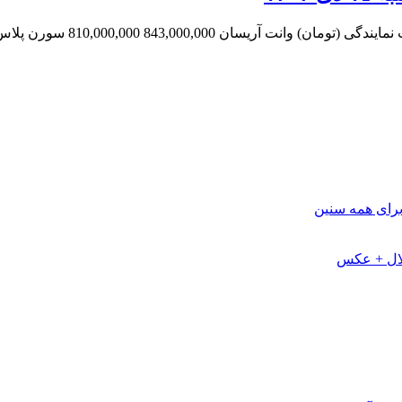
8 سورن پلاس (XU7P) 1,080,000,000 798,000,000 سورن پلاس…
برای همه سنین
لال + عکس