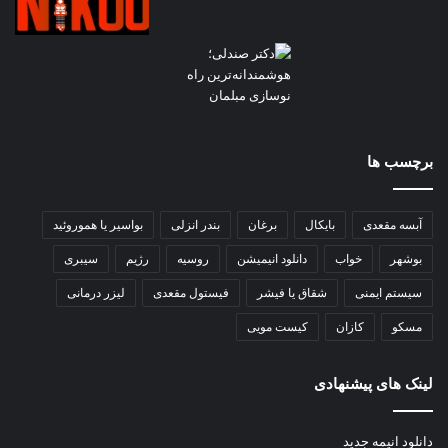
برچسب ها
آبسه مقعدی
بایکال
برغان
بندر انزلی
بواسیر یا هموروئید
بوشهر
خواب
دانلود انیمیشن
روسیه
رژیم
سیبری
سیستم ایمنی
شقاق یا فیشر
فیستول مقعدی
لیزر درمانی
مسکو
کازان
کیست مویی
لینک های پیشنهادی
دانلود انیمه جدید