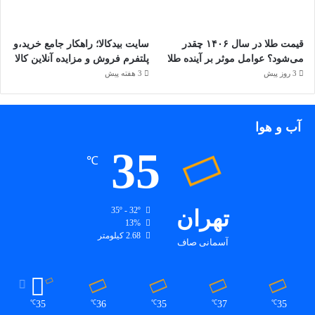
قیمت طلا در سال ۱۴۰۶ چقدر
سایت بیدکالا؛ راهکار جامع خرید،و
می‌شود؟ عوامل موثر بر آینده طلا
پلتفرم فروش و مزایده آنلاین کالا
3 روز پیش
3 هفته پیش
آب و هوا
35
℃
تهران
35º - 32º
13%
2.68 کیلومتر
آسمانی صاف
35
36
35
37
35
℃
℃
℃
℃
℃