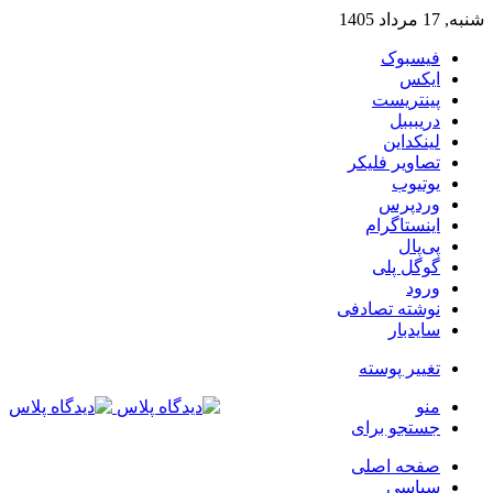
شنبه, 17 مرداد 1405
فیسبوک
ایکس
پینتریست
دریبببل
لینکداین
تصاویر فلیکر
یوتیوب
وردپرس
اینستاگرام
پی‌پال
گوگل پلی
ورود
نوشته تصادفی
سایدبار
تغییر پوسته
منو
جستجو برای
صفحه اصلی
سیاسی