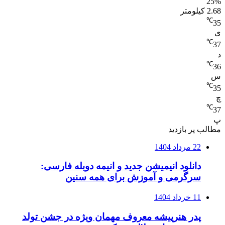
25%
2.68 کیلومتر
℃
35
ی
℃
37
د
℃
36
س
℃
35
چ
℃
37
پ
مطالب پر بازدید
22 مرداد 1404
دانلود انیمیشن جدید و انیمه دوبله فارسی:
سرگرمی و آموزش برای همه سنین
11 خرداد 1404
پدر هنرپیشه معروف مهمان ویژه در جشن تولد