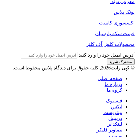
معرفی برند
نوتک پلاس
اکسسوری کابینت
قیمت سکه پارسیان
محصولات کلش آف کلنز
آدرس ایمیل خود را وارد کنید
© کپی رایت2026, کلیه حقوق برای دیدگاه پلاس محفوظ است.
صفحه اصلی
درباره ما
گروه ما
فیسبوک
ایکس
پینتریست
دریبببل
لینکداین
تصاویر فلیکر
یوتیوب