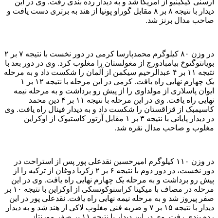
آرسنی کیکینیو از آمریکا شد و به دیدار رده بندی رفت. وی در این
دیدار با نتیجه ۸ بر ۸ مقابل گوراو پونیا از هند به برتری دست یافت و
صاحب مدال برنز شد.
در وزن ۸۰ کیلوگرم محمدپارسا کرمی در دور نخست با نتیجه ۷ بر ۲
بویانتوگتوخ بیامبادورج از مغولستان را مغلوب کرد. وی در دور بعد با
نتیجه ۱۱ بر ۴ عبدالرحیم سیکمن از آلمان را شکست داد و به مرحله
یک چهارم نهایی راه یافت. کرمی در این مرحله با نتیجه ۱۲ بر ۱
ایوان پاسلاری از مولداوی را از پیش رو برداشت و به مرحله نیمه
نهایی راه یافت. وی در این مرحله با نتیجه ۱۱ بر ۴ دین محمد
کاسیمبک از قزاقستان را شکست داد و به دیدار فینال راه یافت. وی
در دیدار پایانی با نتیجه ۳ بر ۱ مقابل آرتور کاستیوک از اوکراین
مغلوب و صاحب مدال نقره شد.
در وزن ۱۱۰ کیلوگرم امیرحسین نقدعلی پور پس از استراحت در
دور نخست، در دور دوم با نتیجه ۶ بر ۲ زکریا دوغان از ترکیه را از
پیش رو برداشت و به مرحله یک چهارم نهایی راه یافت. وی در این
مرحله در مصاف با میکیتا کراسنوکوتسکی از اوکراین با نتیجه ۱۰ بر
صفر پیروز شد و به مرحله نیمه نهایی راه یافت. نقدعلی پور در این
دیدار با نتیجه ۱۵ بر ۷ و ضربه فنی مغلوب لاکی از هند شد و به دیدار
رده بندی رفت. وی در این دیدار با نتیجه ۱۱ بر صفر مورنتاز