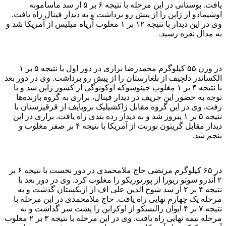
یافت. بوستانی در این مرحله با نتیجه ۶ بر ۵ از سد ماسامونه
اوشیمادو از ژاپن را از پیش رو برداشت و به دیدار فینال راه یافت.
وی در این دیدار با نتیجه ۱۲ بر ۱ مغلوب آریاه میلیس از آمریکا شد و
به مدال نقره رسید.
در وزن ۵۵ کیلوگرم محمدرضا براری در دور اول با نتیجه ۵ بر ۱
الکساندر دلچیف از بلغارستان را از پیش رو برداشت. وی در دور بعد
با نتیجه ۴ بر ۱ مغلوب جینوسوکه اوکونوگی از کشور ژاپن شد و با
توجه به حضور این حریف در دیدار فینال، براری به گروه بازنده‌ها
رفت. وی در این گروه مقابل ژاکشیلیک بروبایف از قرقیزستان با
نتیجه ۵ بر ۱ پیروز شد و به دیدار رده بندی راه یافت. براری در این
دیدار مقابل گریتون بورنت از آمریکا با نتیجه ۴ بر صفر مغلوب و
پنجم شد.
در ۶۵ کیلوگرم مرتضی حاج ملامحمدی در دور نخست با نتیجه ۶ بر
۲ آندرو سوتو ریورا از پورتوریکو را مغلوب کرد. وی در دور بعد با
نتیجه ۴ بر ۲ از سد شوخ الدین علی اف از ازبکستان گذشت و به
مرحله یک چهارم نهایی راه یافت. حاج ملامحمدی در این مرحله با
نتیجه ۷ بر ۴ ایوان زالیسکو از اوکراین را پشت سر گذاشت و به
مرحله نیمه نهایی راه یافت. وی در این مرحله با نتیجه ۳ بر ۲ مغلوب