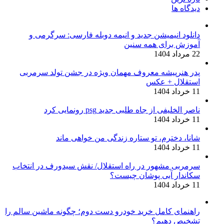
دیدگاه ها
دانلود انیمیشن جدید و انیمه دوبله فارسی: سرگرمی و
آموزش برای همه سنین
22 مرداد 1404
پدر هنرپیشه معروف مهمان ویژه در جشن تولد سرمربی
استقلال + عکس
11 خرداد 1404
ناصر الخلیفی از جاه طلبی جدید psg رونمایی کرد
11 خرداد 1404
شانا، دخترم، تو ستاره زندگی من خواهی ماند
11 خرداد 1404
سرمربی مشهور در راه استقلال/ نقش سیدورف در انتخاب
سکاندار آبی پوشان چیست؟
11 خرداد 1404
راهنمای کامل خرید خودرو دست دوم؛ چگونه ماشین سالم را
تشخیص دهیم؟