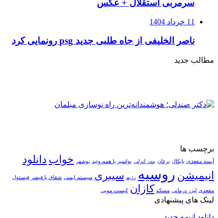
سرمربی استقلال + عکس
11 خرداد 1404
ناصر الخلیفی از جاه طلبی جدید psg رونمایی کرد
مطالب جدید
برچسب ها
خواب
دانلود
آبسه مقعدی
بایکال
برغان
بندر انزلی
بواسیر یا هموروئید
بوشهر
روسیه
انیمیشن
سیبری
رژیم
سیستم ایمنی
شقاق یا فیشر
فیستول
کازان
مقعدی
لیزر درمانی
مسکو
کیست مویی
لینک های پیشنهادی
دانلود انیمه جدید