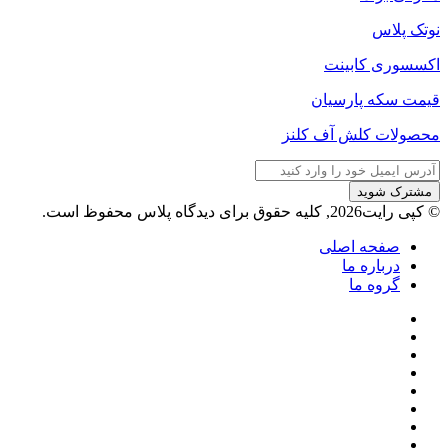
نوتک پلاس
اکسسوری کابینت
قیمت سکه پارسیان
محصولات کلش آف کلنز
آدرس
ایمیل
خود
© کپی رایت2026, کلیه حقوق برای دیدگاه پلاس محفوظ است.
را
وارد
صفحه اصلی
کنید
درباره ما
گروه ما
فیسبوک
ایکس
پینتریست
دریبببل
لینکداین
تصاویر
یوتیوب
فلیکر
وردپرس