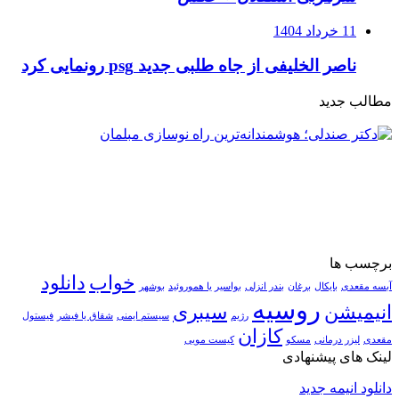
11 خرداد 1404
ناصر الخلیفی از جاه طلبی جدید psg رونمایی کرد
مطالب جدید
برچسب ها
خواب
دانلود
آبسه مقعدی
بایکال
برغان
بندر انزلی
بواسیر یا هموروئید
بوشهر
روسیه
انیمیشن
سیبری
رژیم
سیستم ایمنی
شقاق یا فیشر
فیستول
کازان
مقعدی
لیزر درمانی
مسکو
کیست مویی
لینک های پیشنهادی
دانلود انیمه جدید