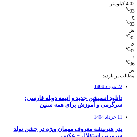
4.02 کیلومتر
℃
33
ج
℃
33
ش
℃
35
ی
℃
37
د
℃
36
س
مطالب پر بازدید
22 مرداد 1404
دانلود انیمیشن جدید و انیمه دوبله فارسی:
سرگرمی و آموزش برای همه سنین
11 خرداد 1404
پدر هنرپیشه معروف مهمان ویژه در جشن تولد
سرمربی استقلال + عکس