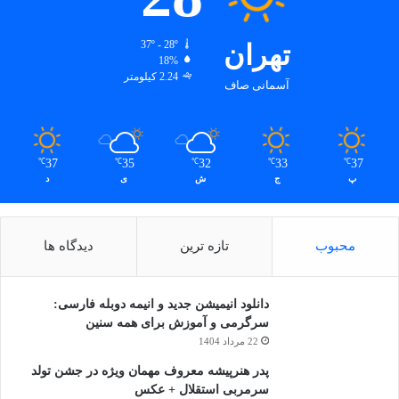
تهران
37º - 28º
18%
2.24 کیلومتر
آسمانی صاف
37
35
32
33
37
℃
℃
℃
℃
℃
پ
ج
ش
ی
د
محبوب
تازه ترین
دیدگاه ها
دانلود انیمیشن جدید و انیمه دوبله فارسی:
سرگرمی و آموزش برای همه سنین
22 مرداد 1404
پدر هنرپیشه معروف مهمان ویژه در جشن تولد
سرمربی استقلال + عکس