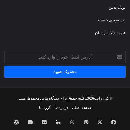
نوتک پلاس
اکسسوری کابینت
قیمت سکه پارسیان
آدرس
ایمیل
خود
را
وارد
کنید
© کپی رایت2026, کلیه حقوق برای دیدگاه پلاس محفوظ است.
صفحه اصلی
درباره ما
گروه ما
فیسبوک
ایکس
پینتریست
دریبببل
لینکداین
تصاویر
یوتیوب
وردپر