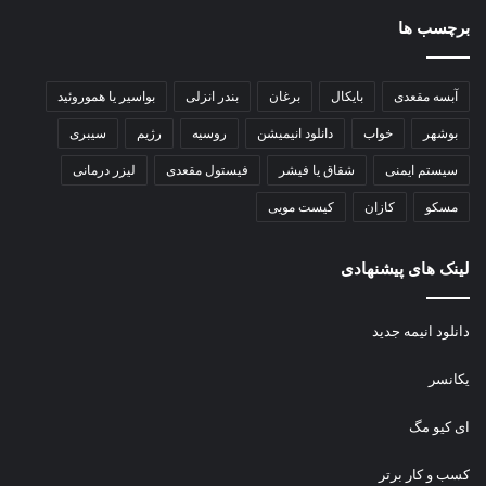
برچسب ها
آبسه مقعدی
بایکال
برغان
بندر انزلی
بواسیر یا هموروئید
بوشهر
خواب
دانلود انیمیشن
روسیه
رژیم
سیبری
سیستم ایمنی
شقاق یا فیشر
فیستول مقعدی
لیزر درمانی
مسکو
کازان
کیست مویی
لینک های پیشنهادی
دانلود انیمه جدید
یکانسر
ای کیو مگ
کسب و کار برتر