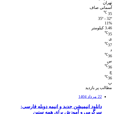
تهران
آسمانی صاف
℃
35
35º - 32º
11%
3.46 کیلومتر
℃
35
ی
℃
37
د
℃
36
س
℃
36
چ
℃
36
پ
مطالب پر بازدید
22 مرداد 1404
دانلود انیمیشن جدید و انیمه دوبله فارسی:
سرگرمی و آموزش برای همه سنین