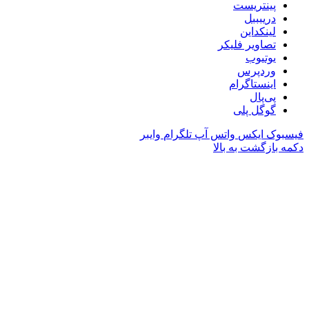
پینتریست
دریبببل
لینکداین
تصاویر فلیکر
یوتیوب
وردپرس
اینستاگرام
پی‌پال
گوگل پلی
فیسبوک
ایکس
واتس آپ
تلگرام
وایبر
دکمه بازگشت به بالا