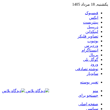
یکشنبه, 18 مرداد 1405
فیسبوک
ایکس
پینتریست
دریبببل
لینکداین
تصاویر فلیکر
یوتیوب
وردپرس
اینستاگرام
پی‌پال
گوگل پلی
ورود
نوشته تصادفی
سایدبار
تغییر پوسته
منو
جستجو برای
صفحه اصلی
سیاسی