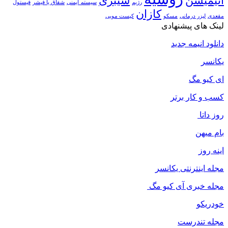
انیمیشن
سیبری
رژیم
سیستم ایمنی
شقاق یا فیشر
فیستول
کازان
مقعدی
لیزر درمانی
مسکو
کیست مویی
لینک های پیشنهادی
دانلود انیمه جدید
یکانسر
ای کیو مگ
کسب و کار برتر
روز داتا
بام میهن
اینه روز
مجله اینترنتی یکانسر
مجله خبری آی کیو مگ
خودریکو
مجله‌ تندرست