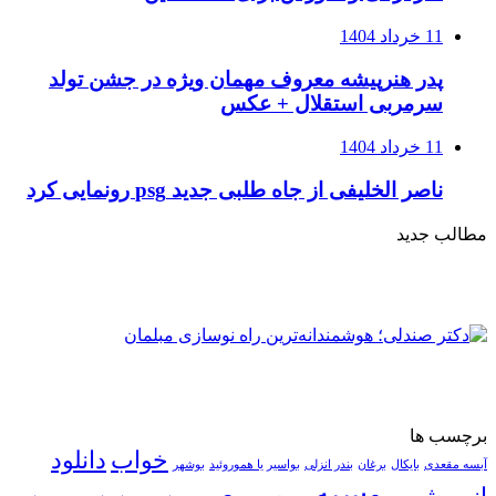
11 خرداد 1404
پدر هنرپیشه معروف مهمان ویژه در جشن تولد
سرمربی استقلال + عکس
11 خرداد 1404
ناصر الخلیفی از جاه طلبی جدید psg رونمایی کرد
مطالب جدید
برچسب ها
خواب
دانلود
آبسه مقعدی
بایکال
برغان
بندر انزلی
بواسیر یا هموروئید
بوشهر
روسیه