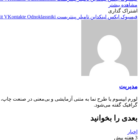
مشاهده بیشتر
اشتراک گذاری
فیسبوک
ایکس
لینکداین
تامبلر
پینتریست
Odnoklassniki
VKontakte
it
مدیریت
لورم ایپسوم یا طرح‌ نما به متنی آزمایشی و بی‌معنی در صنعت چاپ،
گرافیک گفته می‌شود.
بعدی را بخوانید
اخبار
3 هفته پیش