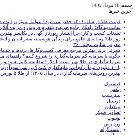
جمعه, 16 مرداد 1405
آخرین خبرها
قیمت طلا در سال ۱۴۰۶ چقدر می‌شود؟ عوامل موثر بر آینده طلا
سایت بیدکالا؛ راهکار جامع خرید،و پلتفرم فروش و مزایده آنلاین 
تبلیغات کسب و کار؛ چرا انتشار رپورتاژ آگهی در یکانسر بهتری
روز داتا؛ رسانه‌ای جامع برای زندگی هوشمند، سفر آسان و انتخ
معرفی سایت مجله ۳۶۰
معرفی برند؛ بهترین مرجع معرفی کسب‌وکارها، برندها و خدمات
چگونه با سرمایه کم سرمایه‌گذاری را شروع کنیم؟ راهنمای مبت
سرمایه‌گذاری در طلا بهتر است یا دلار؟ مقایسه کامل سود و 
با ۱۰ میلیون تومان کجا سرمایه‌گذاری کنیم؟ بررسی سودآورترین گزینه‌ها
بهترین روش‌های سرمایه‌گذاری در سال ۱۴۰۵؛ از طلا تا بورس و ارز دیجیتال
فیسبوک
ایکس
پینتریست
دریبببل
لینکداین
تصاویر فلیکر
یوتیوب
وردپرس
اینستاگرام