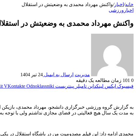
خانه
/
اخبار
/
واکنش مهرداد محمدی به وضعیتش در استقلال
اخبار
ورزشی
واکنش مهرداد محمدی به وضعیتش در استقلا
مدیریت
ارسال به ایمیل
24 تیر 1404
0
101
زمان مطالعه یک دقیقه
فیسبوک
ایکس
لینکداین
تامبلر
پینتریست
Odnoklassniki
VKontakte
it
به گزارش گروه ورزشی خبرگزاری دانشجو، مهرداد محمدی، بازیکن استق
به مدت یک سال هیچ فعالیتی در فضای مجازی نداشتم ولی با توجه به ل
محمدی ادامه داد: این فیلم مصدومیت من در باشگاه استقلال در یکی از مه