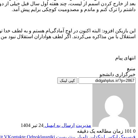
بعد از خارج کردن اسمم از لیست، چند هفته اول سال قبل خیلی از دوس
داشتم را ترک کنم و ماندم و مصدومیت کوچکی برایم پیش آمد.
این بازیکن افزود: البته اکنون در اوج آمادگی‌ام هستم و به لطف خد
استقلال با من مذاکره می‌کردند. اگر لطف هواداران استقلال نبود من د
انتهای پیام
منبع
خبرگزاری دانشجو
کپی لینک
مدیریت
ارسال به ایمیل
24 تیر 1404
0
101
زمان مطالعه یک دقیقه
فیسبوک
ایکس
لینکداین
تامبلر
پینتریست
Odnoklassniki
VKontakte
it