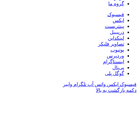
گروه ما
فیسبوک
ایکس
پینتریست
دریبببل
لینکداین
تصاویر فلیکر
یوتیوب
وردپرس
اینستاگرام
پی‌پال
گوگل پلی
فیسبوک
ایکس
واتس آپ
تلگرام
وایبر
دکمه بازگشت به بالا