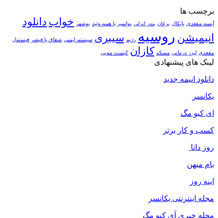
برچسب ها
خواب
دانلود
آبسه مقعدی
بایکال
برغان
بندر انزلی
بواسیر یا هموروئید
بوشهر
روسیه
انیمیشن
سیبری
رژیم
سیستم ایمنی
شقاق یا فیشر
فیستول
کازان
مقعدی
لیزر درمانی
مسکو
کیست مویی
لینک های پیشنهادی
دانلود انیمه جدید
یکانسر
ای کیو مگ
کسب و کار برتر
روز داتا
بام میهن
اینه روز
مجله اینترنتی یکانسر
مجله خبری آی کیو مگ