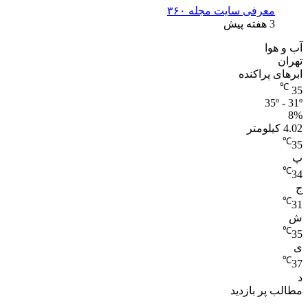
معرفی سایت مجله ۳۶۰
3 هفته پیش
آب و هوا
تهران
ابرهای پراکنده
℃
35
35º - 31º
8%
4.02 کیلومتر
℃
35
پ
℃
34
ج
℃
31
ش
℃
35
ی
℃
37
د
مطالب پر بازدید