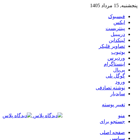
پنجشنبه, 15 مرداد 1405
فیسبوک
ایکس
پینتریست
دریبببل
لینکداین
تصاویر فلیکر
یوتیوب
وردپرس
اینستاگرام
پی‌پال
گوگل پلی
ورود
نوشته تصادفی
سایدبار
تغییر پوسته
منو
جستجو برای
صفحه اصلی
سیاسی