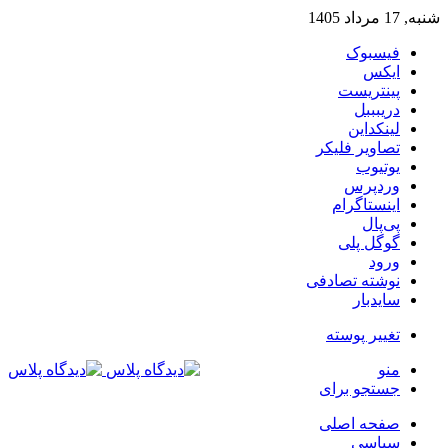
شنبه, 17 مرداد 1405
فیسبوک
ایکس
پینتریست
دریبببل
لینکداین
تصاویر فلیکر
یوتیوب
وردپرس
اینستاگرام
پی‌پال
گوگل پلی
ورود
نوشته تصادفی
سایدبار
تغییر پوسته
منو
جستجو برای
صفحه اصلی
سیاسی