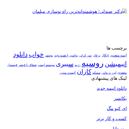
برچسب ها
خواب
دانلود
آبسه مقعدی
بایکال
برغان
بندر انزلی
بواسیر یا هموروئید
بوشهر
روسیه
انیمیشن
سیبری
رژیم
سیستم ایمنی
شقاق یا فیشر
فیستول
کازان
مقعدی
لیزر درمانی
مسکو
کیست مویی
لینک های پیشنهادی
دانلود انیمه جدید
یکانسر
ای کیو مگ
کسب و کار برتر
روز داتا