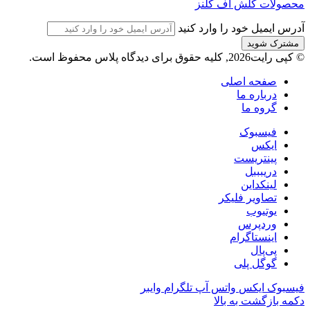
محصولات کلش آف کلنز
آدرس ایمیل خود را وارد کنید
© کپی رایت2026, کلیه حقوق برای دیدگاه پلاس محفوظ است.
صفحه اصلی
درباره ما
گروه ما
فیسبوک
ایکس
پینتریست
دریبببل
لینکداین
تصاویر فلیکر
یوتیوب
وردپرس
اینستاگرام
پی‌پال
گوگل پلی
فیسبوک
ایکس
واتس آپ
تلگرام
وایبر
دکمه بازگشت به بالا