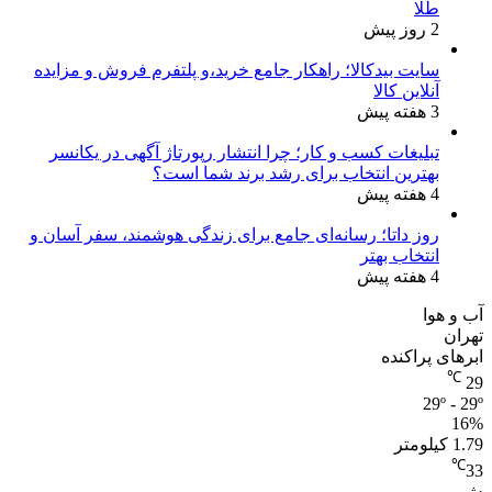
طلا
2 روز پیش
سایت بیدکالا؛ راهکار جامع خرید،و پلتفرم فروش و مزایده
آنلاین کالا
3 هفته پیش
تبلیغات کسب و کار؛ چرا انتشار رپورتاژ آگهی در یکانسر
بهترین انتخاب برای رشد برند شما است؟
4 هفته پیش
روز داتا؛ رسانه‌ای جامع برای زندگی هوشمند، سفر آسان و
انتخاب بهتر
4 هفته پیش
آب و هوا
تهران
ابرهای پراکنده
℃
29
29º - 29º
16%
1.79 کیلومتر
℃
33
ش