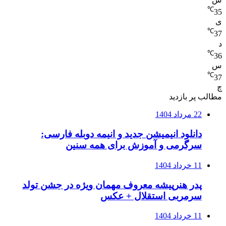
℃
35
ی
℃
37
د
℃
36
س
℃
37
چ
مطالب پر بازدید
22 مرداد 1404
دانلود انیمیشن جدید و انیمه دوبله فارسی:
سرگرمی و آموزش برای همه سنین
11 خرداد 1404
پدر هنرپیشه معروف مهمان ویژه در جشن تولد
سرمربی استقلال + عکس
11 خرداد 1404