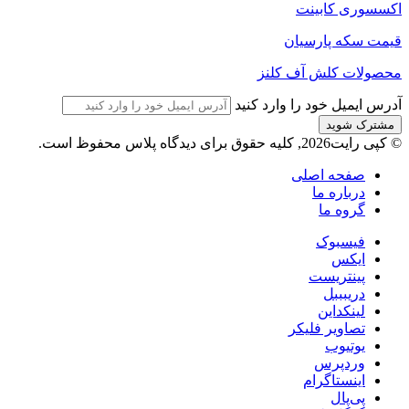
اکسسوری کابینت
قیمت سکه پارسیان
محصولات کلش آف کلنز
آدرس ایمیل خود را وارد کنید
© کپی رایت2026, کلیه حقوق برای دیدگاه پلاس محفوظ است.
صفحه اصلی
درباره ما
گروه ما
فیسبوک
ایکس
پینتریست
دریبببل
لینکداین
تصاویر فلیکر
یوتیوب
وردپرس
اینستاگرام
پی‌پال