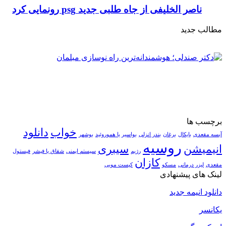
ناصر الخلیفی از جاه طلبی جدید psg رونمایی کرد
مطالب جدید
برچسب ها
خواب
دانلود
آبسه مقعدی
بایکال
برغان
بندر انزلی
بواسیر یا هموروئید
بوشهر
روسیه
انیمیشن
سیبری
رژیم
سیستم ایمنی
شقاق یا فیشر
فیستول
کازان
مقعدی
لیزر درمانی
مسکو
کیست مویی
لینک های پیشنهادی
دانلود انیمه جدید
یکانسر