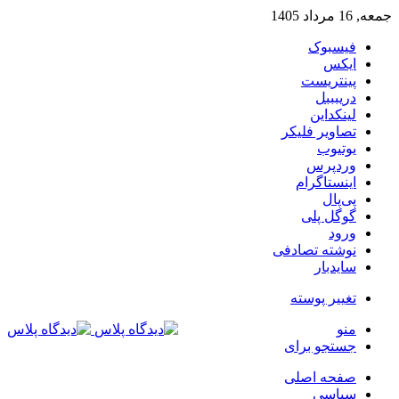
جمعه, 16 مرداد 1405
فیسبوک
ایکس
پینتریست
دریبببل
لینکداین
تصاویر فلیکر
یوتیوب
وردپرس
اینستاگرام
پی‌پال
گوگل پلی
ورود
نوشته تصادفی
سایدبار
تغییر پوسته
منو
جستجو برای
صفحه اصلی
سیاسی