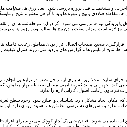
اجرایی و مشخصات فنی پروژه بررسی شود. ابعاد ورق ها، ضخامت ها، طو
 مقاطع فولادی و پیچ و مهره ها باید با گواهی معتبر و نتایج آزمایشگا
ل یا بریدگی لبه ها بررسی می شود. اگر در این مرحله نشانه ای از ن
چی نیز لازم است میزان سفت بودن پیچ ها، سالم بودن رزوه ها و در
رارگیری صحیح صفحات اتصال، تراز بودن مقاطع، رعایت فاصله ها و
ا، نتایج آزمایش ها و گزارش های بازدید فنی، روند کنترل کیفیت را 
جرای سازه است؛ زیرا بسیاری از مراحل نصب در ترازهایی انجام می ش
ی کند. تجهیزاتی مانند کمربند ایمنی متصل به نقطه مهار مطمئن، کفش 
ت نیز بدون رعایت اصول، کارایی لازم را ندارند.
 امکان ایجاد مشکل دارد، شناسایی و اصلاح شود. وجود سطح لغزنده، اب
 استاندارد و مسیرهای دسترسی مطمئن هم اهمیت زیادی دارد. این مسی
استفاده می شوند. افتادن حتی یک آچار کوچک می تواند برای افراد حا
ب تورهای ایمنی در بخش های حساس کمک می کند محیط کار کنترل پذ