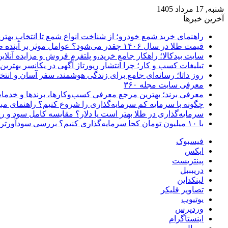
شنبه, 17 مرداد 1405
آخرین خبرها
راهنمای خرید شمع خودرو؛ از شناخت انواع شمع تا انتخاب بهتر
قیمت طلا در سال ۱۴۰۶ چقدر می‌شود؟ عوامل موثر بر آینده طلا
سایت بیدکالا؛ راهکار جامع خرید،و پلتفرم فروش و مزایده آنلاین 
تبلیغات کسب و کار؛ چرا انتشار رپورتاژ آگهی در یکانسر بهتری
روز داتا؛ رسانه‌ای جامع برای زندگی هوشمند، سفر آسان و انتخ
معرفی سایت مجله ۳۶۰
معرفی برند؛ بهترین مرجع معرفی کسب‌وکارها، برندها و خدمات
چگونه با سرمایه کم سرمایه‌گذاری را شروع کنیم؟ راهنمای مبت
سرمایه‌گذاری در طلا بهتر است یا دلار؟ مقایسه کامل سود و 
با ۱۰ میلیون تومان کجا سرمایه‌گذاری کنیم؟ بررسی سودآورترین گزینه‌ها
فیسبوک
ایکس
پینتریست
دریبببل
لینکداین
تصاویر فلیکر
یوتیوب
وردپرس
اینستاگرام