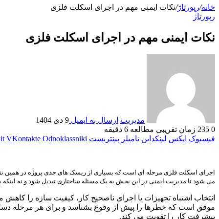
خانه
/
رپورتاژ
/
نکات ایمنی مهم در اجرای اسکلت فلزی
رپورتاژ
نکات ایمنی مهم در اجرای اسکلت فلزی
مدیریت
ارسال به ایمیل
9 دی 1404
0
235
زمان تقریبی مطالعه 6 دقیقه
فیسبوک
ایکس
لینکداین
تامبلر
پینتریست
Odnoklassniki
VKontakte
it
اجرای اسکلت فلزی مرحله ای است که بسیاری از ریسک های جدی پروژه در همین نقط
می شود تا مدیریت ایمنی در این بخش به یک مسئله ساختاری تبدیل شود و نه اینکه ی
انتخاب اشتباه تجهیزات یا اجرای ناصحیح کار، کیفیت سازه را کاهش م
موفق است که خطرها را پیش از وقوع بشناسد و برای هر مرحله دستور
پیشرفت کار را تقویت می کند.