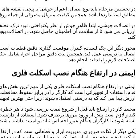
در نخستین مرحله، باید نوع اتصال، اعم از جوشی یا پیچی، نقشه های 
مطابق استانداردها باشد. همچنین کیفیت متریال مصرفی از جمله ورق ها،
در اتصالات جوشی، ابتدا ظاهر جوش از نظر یکنواختی، نبود ترک، تخلخ
ارزیابی می شود تا از سلامت آن اطمینان حاصل شود. در اتصالات پی
کند.
محور دیگر این چک لیست، کنترل موقعیت گذاری دقیق قطعات است. ق
اتصال به درستی عمل کند. همچنین ثبت دقیق مراحل اجرا، شامل عکس ه
اصلاحات لازم را با دقت انجام دهد.
ایمنی در ارتفاع هنگام نصب اسکلت فلزی
ایمنی در ارتفاع هنگام نصب اسکلت فلزی یکی از مهم ترین بخش های ا
قدم، استفاده از تجهیزاتی است که کارگر را در برابر سقوط محافظت م
ارزش پیدا می کند که به درستی استفاده شوند؛ زیرا حتی بهترین تجهیزا
محیط کار در ارتفاع باید قبل از شروع نصب بررسی شود تا هر خطری که
کند و لازم است پیش از ورود نیروها برطرف شود. استفاده از داربست
بسته شوند تا کارگران هنگام عبور احساس ثبات و امنیت داشته باشند.
یکی دیگر از نکات ضروری، مدیریت ابزار و قطعاتی است که در ارتفاع 
از کمربندهای مخصوص ابزار، قفل کردن وسایل در جای مناسب و نص