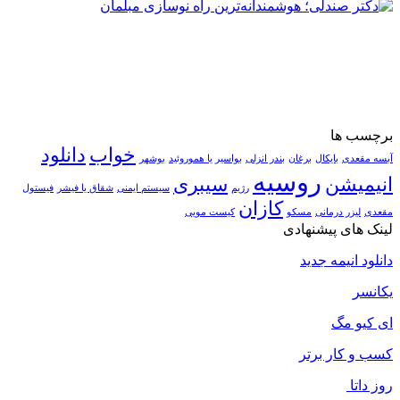
برچسب ها
خواب
دانلود
آبسه مقعدی
بایکال
برغان
بندر انزلی
بواسیر یا هموروئید
بوشهر
روسیه
انیمیشن
سیبری
رژیم
سیستم ایمنی
شقاق یا فیشر
فیستول
کازان
مقعدی
لیزر درمانی
مسکو
کیست مویی
لینک های پیشنهادی
دانلود انیمه جدید
یکانسر
ای کیو مگ
کسب و کار برتر
روز داتا