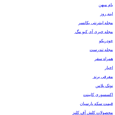
بام میهن
اینه روز
مجله اینترنتی یکانسر
مجله خبری آی کیو مگ
خودریکو
مجله‌ تندرست
همراه سفر
اخبار
معرفی برند
نوتک پلاس
اکسسوری کابینت
قیمت سکه پارسیان
محصولات کلش آف کلنز