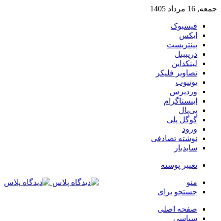
جمعه, 16 مرداد 1405
فیسبوک
ایکس
پینتریست
دریبببل
لینکداین
تصاویر فلیکر
یوتیوب
وردپرس
اینستاگرام
پی‌پال
گوگل پلی
ورود
نوشته تصادفی
سایدبار
تغییر پوسته
منو
جستجو برای
صفحه اصلی
سیاسی