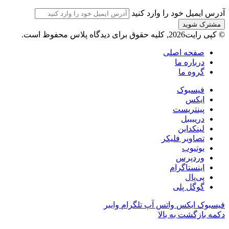
آدرس ایمیل خود را وارد کنید
© کپی رایت2026, کلیه حقوق برای دیدگاه پلاس محفوظ است.
صفحه اصلی
درباره ما
گروه ما
فیسبوک
ایکس
پینتریست
دریبببل
لینکداین
تصاویر فلیکر
یوتیوب
وردپرس
اینستاگرام
پی‌پال
گوگل پلی
فیسبوک
ایکس
واتس آپ
تلگرام
وایبر
دکمه بازگشت به بالا