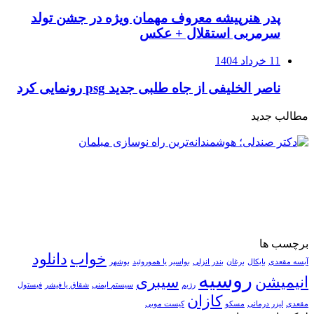
پدر هنرپیشه معروف مهمان ویژه در جشن تولد
سرمربی استقلال + عکس
11 خرداد 1404
ناصر الخلیفی از جاه طلبی جدید psg رونمایی کرد
مطالب جدید
برچسب ها
خواب
دانلود
آبسه مقعدی
بایکال
برغان
بندر انزلی
بواسیر یا هموروئید
بوشهر
روسیه
انیمیشن
سیبری
رژیم
سیستم ایمنی
شقاق یا فیشر
فیستول
کازان
مقعدی
لیزر درمانی
مسکو
کیست مویی