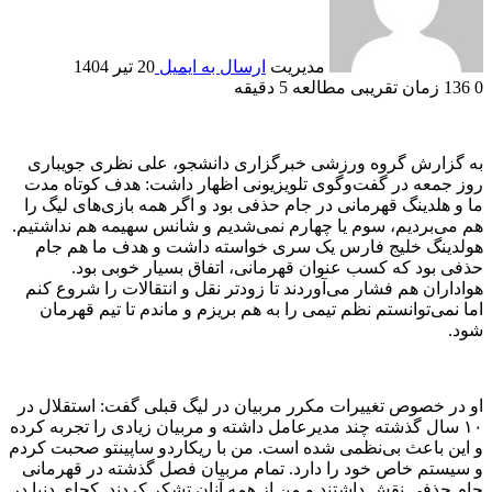
مدیریت
ارسال به ایمیل
20 تیر 1404
0
136
زمان تقریبی مطالعه 5 دقیقه
به گزارش گروه ورزشی خبرگزاری دانشجو، علی نظری جویباری
روز جمعه در گفت‌وگوی تلویزیونی اظهار داشت: هدف کوتاه مدت
ما و هلدینگ قهرمانی در جام حذفی بود و اگر همه بازی‌های لیگ را
هم می‌بردیم، سوم یا چهارم نمی‌شدیم و شانس سهیمه هم نداشتیم.
هولدینگ خلیج فارس یک سری خواسته داشت و هدف ما هم جام
حذفی بود که کسب عنوان قهرمانی، اتفاق بسیار خوبی بود.
هواداران هم فشار می‌آوردند تا زودتر نقل و انتقالات را شروع کنم
اما نمی‌توانستم نظم تیمی را به هم بریزم و ماندم تا تیم قهرمان
شود.
او در خصوص تغییرات مکرر مربیان در لیگ قبلی گفت: استقلال در
۱۰ سال گذشته چند مدیرعامل داشته و مربیان زیادی را تجربه کرده
و این باعث بی‌نظمی شده است. من با ریکاردو ساپینتو صحبت کردم
و سیستم خاص خود را دارد. تمام مربیان فصل گذشته در قهرمانی
جام حذفی نقش داشتند و من از همه آنان تشکر کردند. کجای دنیا در