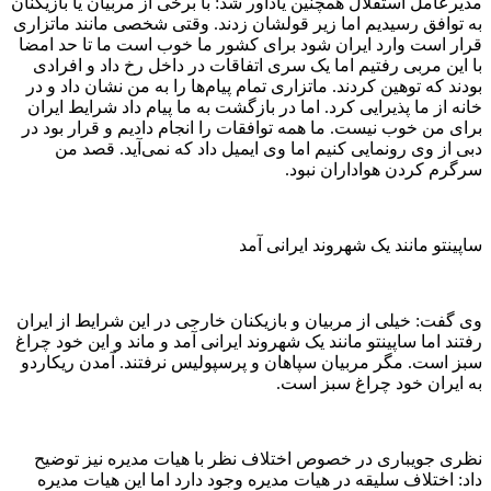
مدیرعامل استقلال همچنین یادآور شد: با برخی از مربیان یا بازیکنان
به توافق رسیدیم اما زیر قولشان زدند. وقتی شخصی مانند ماتزاری
قرار است وارد ایران شود برای کشور ما خوب است ما تا حد امضا
با این مربی رفتیم اما یک سری اتفاقات در داخل رخ داد و افرادی
بودند که توهین کردند. ماتزاری تمام پیام‌ها را به من نشان داد و در
خانه از ما پذیرایی کرد. اما در بازگشت به ما پیام داد شرایط ایران
برای من خوب نیست. ما همه توافقات را انجام دادیم و قرار بود در
دبی از وی رونمایی کنیم اما وی ایمیل داد که نمی‌آید. قصد من
سرگرم کردن هواداران نبود.
ساپینتو مانند یک شهروند ایرانی آمد
وی گفت: خیلی از مربیان و بازیکنان خارجی در این شرایط از ایران
رفتند اما ساپینتو مانند یک شهروند ایرانی آمد و ماند و این خود چراغ
سبز است. مگر مربیان سپاهان و پرسپولیس نرفتند. آمدن ریکاردو
به ایران خود چراغ سبز است.
نظری جویباری در خصوص اختلاف نظر با هیات مدیره نیز توضیح
داد: اختلاف سلیقه در هیات مدیره وجود دارد اما این هیات مدیره