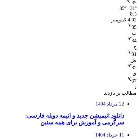
℃
35
35º - 31º
8%
4.02 کیلومتر
℃
35
پ
℃
34
ج
℃
31
ش
℃
35
ی
℃
37
د
مطالب پر بازدید
22 مرداد 1404
دانلود انیمیشن جدید و انیمه دوبله فارسی:
سرگرمی و آموزش برای همه سنین
11 خرداد 1404