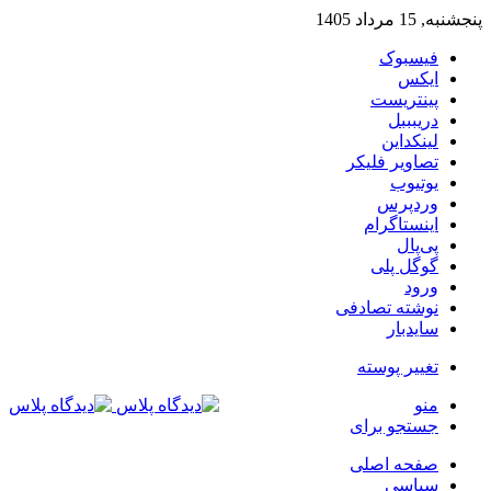
پنجشنبه, 15 مرداد 1405
فیسبوک
ایکس
پینتریست
دریبببل
لینکداین
تصاویر فلیکر
یوتیوب
وردپرس
اینستاگرام
پی‌پال
گوگل پلی
ورود
نوشته تصادفی
سایدبار
تغییر پوسته
منو
جستجو برای
صفحه اصلی
سیاسی