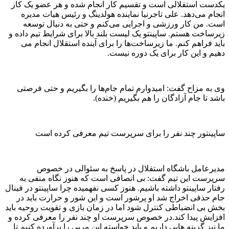
یکدست استقلالی است و تقسیم کار انجام شده و هر عضو یک کار
انجام می‌دهد. علی تاجرنیا نماینده هولدینگ و رئیس هیات مدیره
است. من کار ورزشی و اجرایی می‌کنم و حتی به دنبال توسعه
زیرساخت هستم. ساپینتو یک لیست بلند بالا برای شرایط تیم داده و
باید فراهم کنم. ما زیرساخت‌ها را برای آینده استقلال انجام می
دهیم و این کار برای یک دوره نیست.
وی به مزاح گفت: امیدوارم تمام جام‌ها را بگیریم و حتی فرصتی
باشد تا جام آزادگان را هم بگیریم (خنده).
ساپینتور چند نفر را برای سرپرست تیم معرفی کرده است
مدیرعامل باشگاه استقلال در پاسخ به سئوالی در خصوص
سرپرست این تیم گفت: بی انصافی است که هنوز نگاه منفی به
رفتار ساپینتو داشته باشیم. هنوز کسی نفهمیده چرا ساپینتو در فینال
جام حذفی اخراج شد او پرشور است و این شور و حرارت باید در
بخش بی انضباطی کنترل شود اما در زمان بازی و تقویت روحیه باید
افزایش پیدا کند.در خصوص سرپرست او چند نفر را معرفی کرده و
ما نیز گزینه هایی داریم و باید خواسته این مربی را برآورده کنیم تا