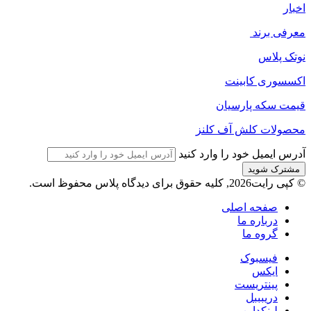
اخبار
معرفی برند
نوتک پلاس
اکسسوری کابینت
قیمت سکه پارسیان
محصولات کلش آف کلنز
آدرس ایمیل خود را وارد کنید
© کپی رایت2026, کلیه حقوق برای دیدگاه پلاس محفوظ است.
صفحه اصلی
درباره ما
گروه ما
فیسبوک
ایکس
پینتریست
دریبببل
لینکداین