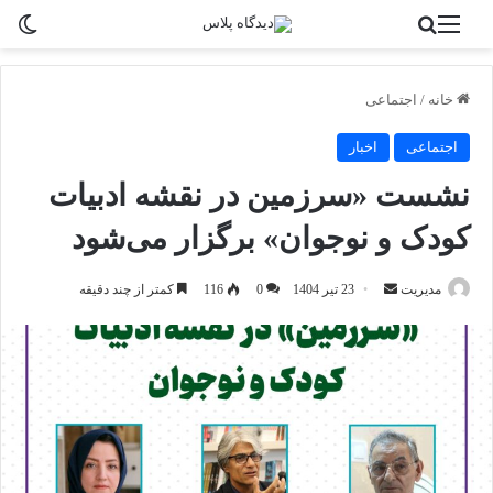
منو
جستجو برای
تغی
خانه
/
اجتماعی
اجتماعی
اخبار
نشست «سرزمین در نقشه ادبیات
کودک و نوجوان» برگزار می‌شود
ارسال
مدیریت
23 تیر 1404
0
116
کمتر از چند دقیقه
به
ایمیل