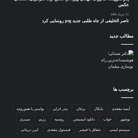
عکس
11 خرداد 1404
ناصر الخلیفی از جاه طلبی جدید psg رونمایی کرد
مطالب جدید
برچسب ها
آبسه مقعدی
بایکال
برغان
بندر انزلی
بواسیر یا هموروئید
بوشهر
خواب
دانلود انیمیشن
روسیه
رژیم
سیبری
سیستم ایمنی
شقاق یا فیشر
فیستول مقعدی
لیزر درمانی