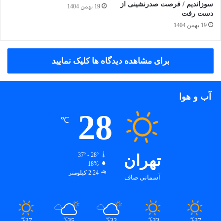
سوزاندیم / فرصت صدرنشینی از
19 بهمن 1404
دست رفت
19 بهمن 1404
برای مشاهده دیدگاه ها کلیک نمایید
آب و هوا
28
℃
تهران
37º - 28º
18%
2.24 کیلومتر
آسمانی صاف
37
35
32
33
37
℃
℃
℃
℃
℃