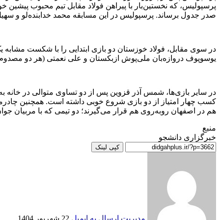
پرسپولیس، که نخستین‌بار با پیراهن فولاد مقابل تیم محبوب پیشین خو
صدر جدول برساند. پرسپولیس در این مسابقه محمد خدابنده‌لو و سهیل 
در سوی مقابل، فولاد خوزستان دو بازی ابتدایی را با شکست مشابه ی
یوسوپوف دروازه‌بان ملی‌پوش ازبکستان و علی نعمتی (هر دو مصدوم در تورنمنت کافا ۲۰۲۵) به میدان می‌روند تا شاید اولین امتیاز
در سایر بازی‌ها، شمس آذر قزوین پس از دو تساوی متوالی در خانه ب
کسب چهار امتیاز از دو بازی شروع خوبی داشته است. همچنین چادرملو
هم در اصفهان روبه‌روی هم قرار می‌گیرند؛ دو تیمی که با مربیان جوا
منبع
خبرگزاری دانشجو
کپی لینک
مدیریت
ارسال به ایمیل
22 شهریور 1404