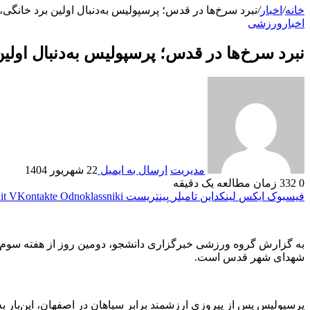
خانه
/
اخبار
/
نبرد سرخ‌ها در قدس؛ پرسپولیس به‌دنبال اولین برد خانگی، ف
اخبار
ورزشی
نبرد سرخ‌ها در قدس؛ پرسپولیس به‌دنبال اولین 
مدیریت
ارسال به ایمیل
22 شهریور 1404
0
332
زمان مطالعه یک دقیقه
فیسبوک
ایکس
لینکداین
تامبلر
پینتریست
Odnoklassniki
VKontakte
it
به گزارش گروه ورزشی خبرگزاری دانشجو، دومین روز از هفته سوم لیگ
شهدای شهر قدس است.
پرسپولیس پس از پیروزی ارزشمند برابر سپاهان در اصفهان، این‌بار ب