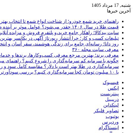
شنبه, 17 مرداد 1405
آخرین خبرها
راهنمای خرید شمع خودرو؛ از شناخت انواع شمع تا انتخاب بهتر
قیمت طلا در سال ۱۴۰۶ چقدر می‌شود؟ عوامل موثر بر آینده طلا
سایت بیدکالا؛ راهکار جامع خرید،و پلتفرم فروش و مزایده آنلاین 
تبلیغات کسب و کار؛ چرا انتشار رپورتاژ آگهی در یکانسر بهتری
روز داتا؛ رسانه‌ای جامع برای زندگی هوشمند، سفر آسان و انتخ
معرفی سایت مجله ۳۶۰
معرفی برند؛ بهترین مرجع معرفی کسب‌وکارها، برندها و خدمات
چگونه با سرمایه کم سرمایه‌گذاری را شروع کنیم؟ راهنمای مبت
سرمایه‌گذاری در طلا بهتر است یا دلار؟ مقایسه کامل سود و 
با ۱۰ میلیون تومان کجا سرمایه‌گذاری کنیم؟ بررسی سودآورترین گزینه‌ها
فیسبوک
ایکس
پینتریست
دریبببل
لینکداین
تصاویر فلیکر
یوتیوب
وردپرس
اینستاگرام