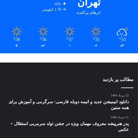
تهران
16%
1.79 کیلومتر
ابرهای پراکنده
36
36
37
35
33
℃
℃
℃
℃
℃
ش
ی
د
س
چ
مطالب پر بازدید
22 مرداد 1404
دانلود انیمیشن جدید و انیمه دوبله فارسی: سرگرمی و آموزش برای
همه سنین
11 خرداد 1404
پدر هنرپیشه معروف مهمان ویژه در جشن تولد سرمربی استقلال +
عکس