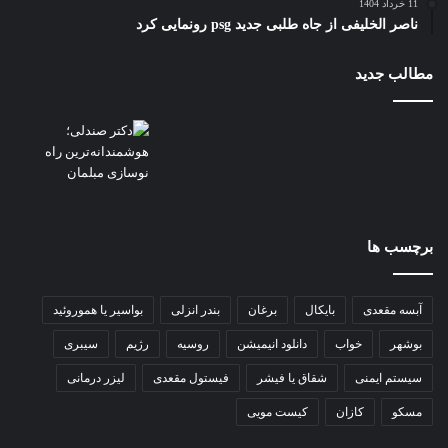
11 خرداد 1404
ناصر الخلیفی از جاه طلبی جدید psg رونمایی کرد
مطالب جدید
برچسب ها
آبسه مقعدی
بایکال
برغان
بندر انزلی
بواسیر یا هموروئید
بوشهر
خواب
دانلود انیمیشن
روسیه
رژیم
سیبری
سیستم ایمنی
شقاق یا فیشر
فیستول مقعدی
لیزر درمانی
مسکو
کازان
کیست مویی