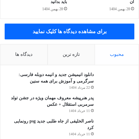
ترکیب پیشنهادی برای هفته
آن
باید بدانید
28 بهمن 1404
28 بهمن 1404
دوشنبه: تخم‌مرغ آبپز + نان سبوس‌دار + سبزی
سه‌شنبه: اوتمیل + دارچین + گردو
برای مشاهده دیدگاه ها کلیک نمایید
چهارشنبه: ماست یونانی + میوه فصل
پنجشنبه: اسموتی سبز با پودر پروتئین
جمعه: املت سبزیجات + نان سبوس‌دار
محبوب
تازه ترین
دیدگاه ها
شنبه: تخم‌مرغ + آووکادو
یکشنبه: اوتمیل + توت‌فرنگی + بادام
دانلود انیمیشن جدید و انیمه دوبله فارسی:
سرگرمی و آموزش برای همه سنین
22 مرداد 1404
پدر هنرپیشه معروف مهمان ویژه در جشن تولد
سرمربی استقلال + عکس
11 خرداد 1404
ناصر الخلیفی از جاه طلبی جدید psg رونمایی
کرد
11 خرداد 1404