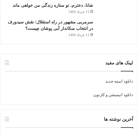
شانا، دخترم، تو ستاره زندگی من خواهی ماند
11 خرداد 1404
سرمربی مشهور در راه استقلال/ نقش سیدورف
در انتخاب سکاندار آبی پوشان چیست؟
11 خرداد 1404
جمع‌بندی
ناشتا سالم و مناسب:
لینک های مفید
جلوی پرخوری بعدی رو می‌گیره
سوخت و انرژی کافی به بدن میده
دانلود انیمه جدید
متابولیسم رو فعال می‌کنه
کمک می‌کنه لاغر بمونی و صبح پرانرژی باشی
دانلود انیمیشن و کارتون
کپی لینک
آخرین نوشته ها