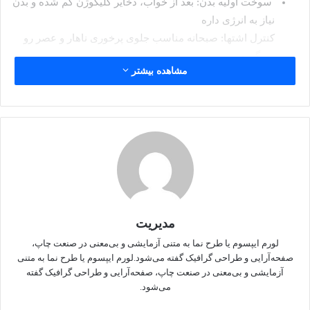
سوخت اولیه بدن: بعد از خواب، ذخایر گلیکوژن کم شده و بدن
نیاز به انرژی داره
کنترل اشتها: صبحانه مناسب جلوی پرخوری ناهار و عصر رو
می‌گیره
مشاهده بیشتر
چربی‌سوزی: پروتئین و فیبر متابولیسم رو فعال می‌کنه
تمرکز و روحیه بهتر: مغز با قند پایدار و انرژی کافی بهتر کار
می‌کن
صبحانه‌های عالی برای لاغری
1️⃣ تخم‌مرغ
پروتئین بالا
مدیریت
سیری طولانی
می‌تونه به شکل آبپز، نیمرو یا املت ساده باشه
لورم ایپسوم یا طرح‌ نما به متنی آزمایشی و بی‌معنی در صنعت چاپ،
صفحه‌آرایی و طراحی گرافیک گفته می‌شود.لورم ایپسوم یا طرح‌ نما به متنی
آزمایشی و بی‌معنی در صنعت چاپ، صفحه‌آرایی و طراحی گرافیک گفته
2️⃣ اوتمیل (جو دوسر)
می‌شود.
فیبر زیاد