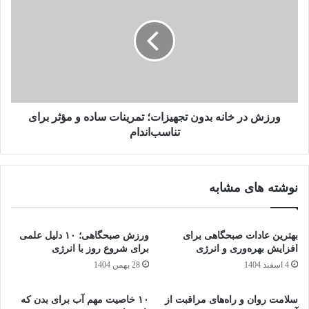
این‌ها:
قند خون رو سریع بالا می‌برن
چربی شکم ذخیره می‌کنن
احساس گرسنگی بعدی شدید ایجاد می‌کنن
ورزش در خانه بدون تجهیزات؛ تمرینات ساده و مؤثر برای
نکات طلایی برای صبحانه لاغرکننده
تناسب‌اندام
نوشته های مشابه
پروتئین فراموش نشه: تخم‌مرغ، لبنیات، مغزها
فیبر زیاد بخور: جو، میوه، سبزیجات
بهترین عادات صبحگاهی برای
ورزش صبحگاهی؛ ۱۰ دلیل علمی
قند و شکر کم: حتی عسل و شیره هم محدود باشه
افزایش بهره‌وری و انرژی
برای شروع روز با انرژی
چربی سالم اضافه کن: آووکادو، مغزها
4 اسفند 1404
28 بهمن 1404
آب کافی بنوش: قبل و بعد صبحانه
سلامت روان و راه‌های مراقبت از
۱۰ خاصیت مهم آب برای بدن که