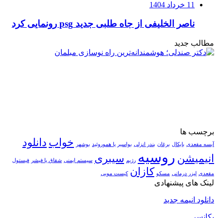
11 خرداد 1404
ناصر الخلیفی از جاه طلبی جدید psg رونمایی کرد
مطالب جدید
برچسب ها
خواب
دانلود
آبسه مقعدی
بایکال
برغان
بندر انزلی
بواسیر یا هموروئید
بوشهر
روسیه
انیمیشن
سیبری
رژیم
سیستم ایمنی
شقاق یا فیشر
فیستول
کازان
مقعدی
لیزر درمانی
مسکو
کیست مویی
لینک های پیشنهادی
دانلود انیمه جدید
یکانسر