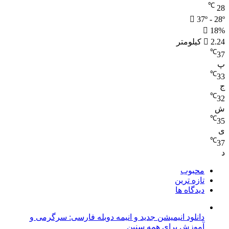
℃
28
37º - 28º
18%
2.24 کیلومتر
℃
37
پ
℃
33
ج
℃
32
ش
℃
35
ی
℃
37
د
محبوب
تازه ترین
دیدگاه ها
دانلود انیمیشن جدید و انیمه دوبله فارسی: سرگرمی و
آموزش برای همه سنین