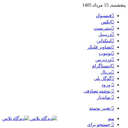
پنجشنبه, 15 مرداد 1405
فیسبوک
ایکس
پینتریست
دریبببل
لینکداین
تصاویر فلیکر
یوتیوب
وردپرس
اینستاگرام
پی‌پال
گوگل پلی
ورود
نوشته تصادفی
سایدبار
تغییر پوسته
منو
جستجو برای