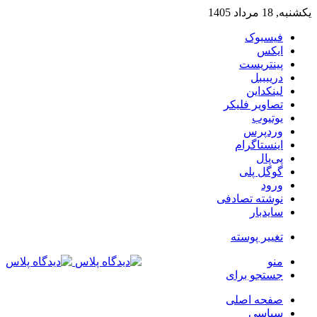
یکشنبه, 18 مرداد 1405
فیسبوک
ایکس
پینتریست
دریبببل
لینکداین
تصاویر فلیکر
یوتیوب
وردپرس
اینستاگرام
پی‌پال
گوگل پلی
ورود
نوشته تصادفی
سایدبار
تغییر پوسته
منو
جستجو برای
صفحه اصلی
سیاسی