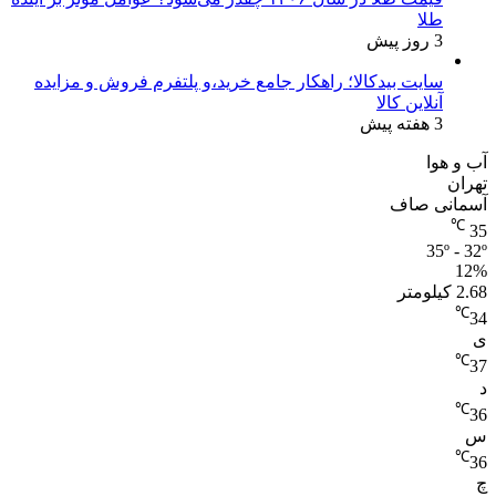
طلا
3 روز پیش
سایت بیدکالا؛ راهکار جامع خرید،و پلتفرم فروش و مزایده
آنلاین کالا
3 هفته پیش
آب و هوا
تهران
آسمانی صاف
℃
35
35º - 32º
12%
2.68 کیلومتر
℃
34
ی
℃
37
د
℃
36
س
℃
36
چ