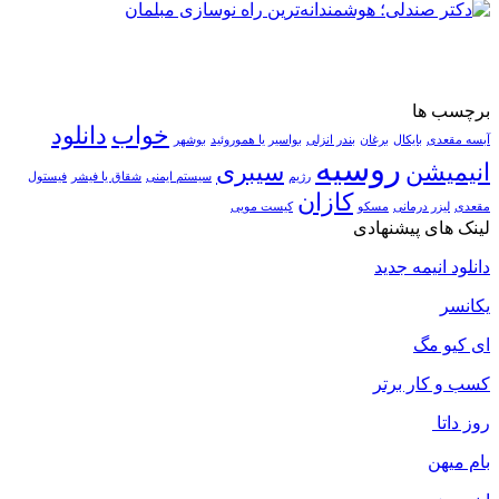
برچسب ها
خواب
دانلود
آبسه مقعدی
بایکال
برغان
بندر انزلی
بواسیر یا هموروئید
بوشهر
روسیه
انیمیشن
سیبری
رژیم
سیستم ایمنی
شقاق یا فیشر
فیستول
کازان
مقعدی
لیزر درمانی
مسکو
کیست مویی
لینک های پیشنهادی
دانلود انیمه جدید
یکانسر
ای کیو مگ
کسب و کار برتر
روز داتا
بام میهن