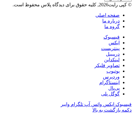
© کپی رایت2026, کلیه حقوق برای دیدگاه پلاس محفوظ است.
صفحه اصلی
درباره ما
گروه ما
فیسبوک
ایکس
پینتریست
دریبببل
لینکداین
تصاویر فلیکر
یوتیوب
وردپرس
اینستاگرام
پی‌پال
گوگل پلی
فیسبوک
ایکس
واتس آپ
تلگرام
وایبر
دکمه بازگشت به بالا