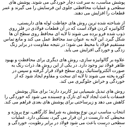
پوشش مناسب، به سرعت دچار خوردگی می شوند. پوشش های
سطحی و عملیات محافظتی جلوی این فرسایش را می گیرند و عمر
قطعات را افزایش می دهند.
از شناخته شده ترین روش های حفاظت لوله های داربستی،
گالوانیزه کردن فولاد است که در آن قطعات فولادی در فلز روی
ذوب شده فرو برده می شوند تا لایه ای محافظ روی سطح آن ها
شکل گیرد. این لایه به عنوان سد محافظ عمل می کند و مانع تماس
مستقیم فولاد با محیط می شود؛ در نتیجه مقاومت در برابر زنگ
زدگی و خوردگی افزایش می یابد.
علاوه بر گالوانیزه سازی، روش های دیگری برای محافظت و بهبود
ظاهر فولاد نیز وجود دارد. در یکی از این روش ها، ذرات رنگ به
صورت الکترواستاتیک روی سطح فولاد قرار گرفته و سپس در
کوره پخته می شوند تا لایه ای سخت و مقاوم ایجاد شود که از
خوردگی و خراش جلوگیری می کند.
روش های تبدیل شیمیایی نیز کاربرد دارند؛ برای مثال پوشش
فسفات باعث ایجاد لایه ای نازک و چسبنده می شود که خوردگی را
کاهش می دهد و زیرساختی برای پوشش های بعدی فراهم می کند.
انتخاب مناسب ترین نوع پوشش به شرایط کارگاهی، نوع پروژه و
محیطی که داربست در آن قرار می گیرد، بستگی دارد. عملیات
سطحی درست باعث می شود فولاد در برابر رطوبت، خوردگی و