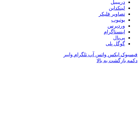
دریبببل
لینکداین
تصاویر فلیکر
یوتیوب
وردپرس
اینستاگرام
پی‌پال
گوگل پلی
فیسبوک
ایکس
واتس آپ
تلگرام
وایبر
دکمه بازگشت به بالا