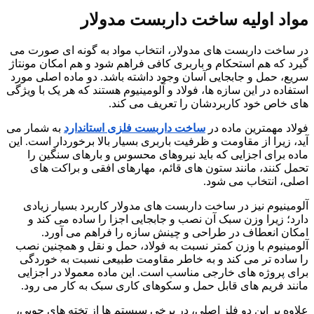
مواد اولیه ساخت داربست مدولار
در ساخت داربست های مدولار، انتخاب مواد به گونه ای صورت می
گیرد که هم استحکام و باربری کافی فراهم شود و هم امکان مونتاژ
سریع، حمل و جابجایی آسان وجود داشته باشد. دو ماده اصلی مورد
استفاده در این سازه ها، فولاد و آلومینیوم هستند که هر یک با ویژگی
های خاص خود کاربردشان را تعریف می کند.
فولاد مهمترین ماده در
ساخت داربست فلزی استاندارد
به شمار می
آید، زیرا از مقاومت و ظرفیت باربری بسیار بالا برخوردار است. این
ماده برای اجزایی که باید نیروهای محسوس و بارهای سنگین را
تحمل کنند، مانند ستون های قائم، مهارهای افقی و براکت های
اصلی، انتخاب می شود.
آلومینیوم نیز در ساخت داربست های مدولار کاربرد بسیار زیادی
دارد؛ زیرا وزن سبک آن نصب و جابجایی اجزا را ساده می کند و
امکان انعطاف در طراحی و چینش سازه را فراهم می آورد.
آلومینیوم با وزن کمتر نسبت به فولاد، حمل و نقل و همچنین نصب
را ساده تر می کند و به خاطر مقاومت طبیعی نسبت به خوردگی
برای پروژه های خارجی مناسب است. این ماده معمولا در اجزایی
مانند فریم های قابل حمل و سکوهای کاری سبک به کار می رود.
علاوه بر این دو فلز اصلی، در برخی سیستم ها از تخته های چوبی،