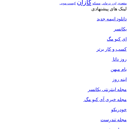
کازان
مقعدی
لیزر درمانی
مسکو
کیست مویی
لینک های پیشنهادی
دانلود انیمه جدید
یکانسر
ای کیو مگ
کسب و کار برتر
روز داتا
بام میهن
اینه روز
مجله اینترنتی یکانسر
مجله خبری آی کیو مگ
خودریکو
مجله‌ تندرست