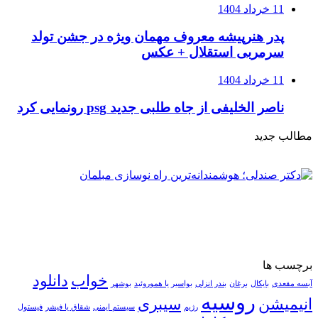
11 خرداد 1404
پدر هنرپیشه معروف مهمان ویژه در جشن تولد
سرمربی استقلال + عکس
11 خرداد 1404
ناصر الخلیفی از جاه طلبی جدید psg رونمایی کرد
مطالب جدید
برچسب ها
خواب
دانلود
آبسه مقعدی
بایکال
برغان
بندر انزلی
بواسیر یا هموروئید
بوشهر
روسیه
انیمیشن
سیبری
رژیم
سیستم ایمنی
شقاق یا فیشر
فیستول