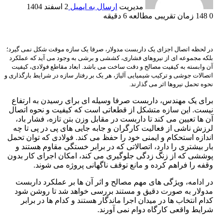
مدیریت
ارسال به ایمیل
2 اسفند 1404
0
148
زمان تقریبی مطالعه 6 دقیقه
در لحظه اتصال اجزای یک داربست مدولار، صرفا یک سازه موقت شکل نمی گیرد؛
بلکه مجموعه ای از نیروهای فشاری، کششی و برشی به وجود می آید که عملکرد
آن وابسته به کیفیت مصالح و دقت ساخت می باشد. ابعاد مقاطع فولادی، کیفیت
اتصالات جوشی و ترکیب شیمیایی آلیاژ، هر یک بر رفتار سازه در شرایط بارگذاری و
نحوه تحمل نیروها اثر می گذارند.
برای یک مهندس، داربست صرفا وسیله ای برای رسیدن به ارتفاع
نیست. این سازه متشکل از قطعاتی است که کیفیت و نحوه اتصال
آن ها تعیین می کند تا داربست در مقابل وزن بتن تازه، فشار باد،
لرزش ناشی از فعالیت کارگران و جابه جایی های پی در پی تا چه
اندازه استحکام و ایمنی خود را حفظ می کند. فولادی که توان تحمل
بار بیشتری را دارد، اتصالاتی که در برابر خستگی مقاوم هستند و
پوششی که از زنگ زدگی جلوگیری می کند، امکان اجرای کار بدون
وقفه را فراهم کرده و مانع توقف ناگهانی پروژه می شوند.
در ادامه، ویژگی های مهم مصالح و اثر آن ها بر عملکرد داربست
مدولار به صورت دقیق و مستند بررسی خواهد شد تا روشن شود
کدام انتخاب ها در میدان اجرا ماندگار هستند و کدام ها در برابر
شرایط واقعی کارگاه دوام نمی آورند.