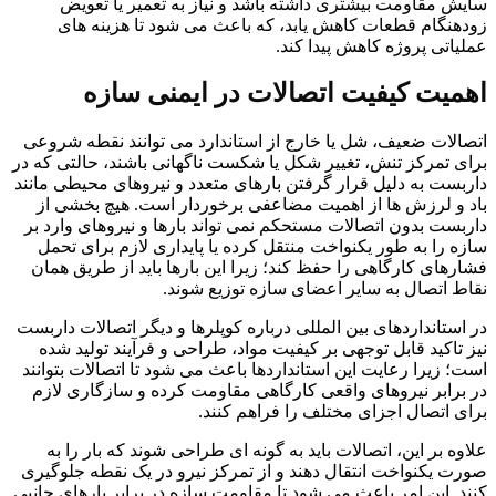
سایش مقاومت بیشتری داشته باشد و نیاز به تعمیر یا تعویض
زودهنگام قطعات کاهش یابد، که باعث می شود تا هزینه های
عملیاتی پروژه کاهش پیدا کند.
اهمیت کیفیت اتصالات در ایمنی سازه
اتصالات ضعیف، شل یا خارج از استاندارد می توانند نقطه شروعی
برای تمرکز تنش، تغییر شکل یا شکست ناگهانی باشند، حالتی که در
داربست به دلیل قرار گرفتن بارهای متعدد و نیروهای محیطی مانند
باد و لرزش ها از اهمیت مضاعفی برخوردار است. هیچ بخشی از
داربست بدون اتصالات مستحکم نمی تواند بارها و نیروهای وارد بر
سازه را به طور یکنواخت منتقل کرده یا پایداری لازم برای تحمل
فشارهای کارگاهی را حفظ کند؛ زیرا این بارها باید از طریق همان
نقاط اتصال به سایر اعضای سازه توزیع شوند.
در استانداردهای بین المللی درباره کوپلرها و دیگر اتصالات داربست
نیز تاکید قابل توجهی بر کیفیت مواد، طراحی و فرآیند تولید شده
است؛ زیرا رعایت این استانداردها باعث می شود تا اتصالات بتوانند
در برابر نیروهای واقعی کارگاهی مقاومت کرده و سازگاری لازم
برای اتصال اجزای مختلف را فراهم کنند.
علاوه بر این، اتصالات باید به گونه ای طراحی شوند که بار را به
صورت یکنواخت انتقال دهند و از تمرکز نیرو در یک نقطه جلوگیری
کنند. این امر باعث می شود تا مقاومت سازه در برابر بارهای جانبی