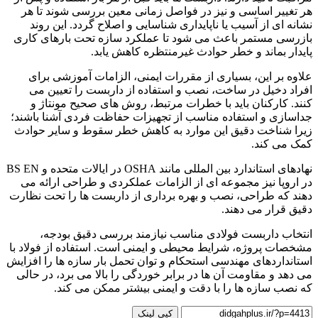
هر تغییر اساسی و نیز در فواصل زمانی معین بررسی شوند تا هر
نشانه ای از آسیب یا ناپایداری شناسایی و اصلاح گردد. این روند
بازرسی مستمر باعث می شود تا عملکرد سازه تحت بارهای کاری
پایدار بماند و خطر حوادث غیرمنتظره کاهش یابد.
علاوه بر این، بسیاری از مقررات ایمنی، الزامات آموزشی برای
افراد دخیل در ساخت، نصب و استفاده از داربست را تعیین می
کنند. کارکنان باید با خطرات مرتبط، روش های صحیح مونتاژ و
جداسازی و استفاده مناسب از تجهیزات حفاظت فردی آشنا باشند؛
زیرا شناخت دقیق این موارد به کاهش خطر سقوط و سایر حوادث
کمک می کند.
نهادهای استاندارد بین المللی مانند OSHA در ایالات متحده و BS EN
در اروپا نیز مجموعه ای از الزامات عملکردی و طراحی ارائه می
دهند که طراحی، نصب و بهره برداری از داربست ها را تحت نظارت
دقیق قرار می دهند.
انتخاب داربست فولادی مناسب نیازمند بررسی دقیق بودجه،
مشخصات پروژه، شرایط محیطی و ایمنی است. استفاده از فولاد با
استانداردهای مهندسی استحکام و توان تحمل بار سازه ها را افزایش
می دهد و مقاومت آن ها در برابر خوردگی را بالا می برد، در حالی
که نصب سازه ها را با دقت و ایمنی بیشتر ممکن می کند.
کپی لینک