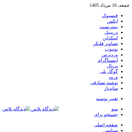
جمعه, 16 مرداد 1405
فیسبوک
ایکس
پینتریست
دریبببل
لینکداین
تصاویر فلیکر
یوتیوب
وردپرس
اینستاگرام
پی‌پال
گوگل پلی
ورود
نوشته تصادفی
سایدبار
تغییر پوسته
منو
جستجو برای
صفحه اصلی
سیاسی