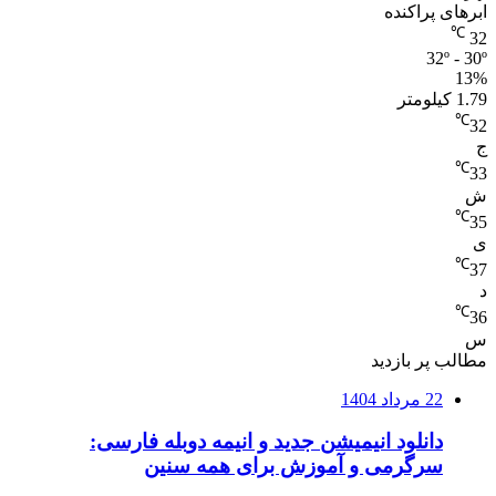
ابرهای پراکنده
℃
32
32º - 30º
13%
1.79 کیلومتر
℃
32
ج
℃
33
ش
℃
35
ی
℃
37
د
℃
36
س
مطالب پر بازدید
22 مرداد 1404
دانلود انیمیشن جدید و انیمه دوبله فارسی:
سرگرمی و آموزش برای همه سنین