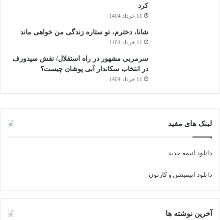
کرد
11 خرداد 1404
3. ماندگاری طولانی‌تر
شانا، دخترم، تو ستاره زندگی من خواهی ماند
عمر مفید بادی فنس معمولاً بین ۵ تا ۱۰ ساله، بسته به کیفیت و
11 خرداد 1404
نگهداری.
سرمربی مشهور در راه استقلال/ نقش سیدورف
در انتخاب سکاندار آبی پوشان چیست؟
4. حفظ رنگ فابریک بدنه
11 خرداد 1404
چون رنگ زیر فیلم هیچ‌وقت مستقیم در معرض نور و هوا نیست، مثل
روز اول می‌مونه.
5. امکان جدا کردن بدون آسیب
لینک های مفید
در صورت نیاز می‌شه فیلم رو جدا کرد، بدون اینکه به رنگ آسیب
بزنه.
دانلود انیمه جدید
معایب سرامیک و بادی فنس
دانلود انیمیشن و کارتون
هیچکدوم بی‌نقص نیستن، پس واقع‌گرایانه ببینیم
آخرین نوشته ها