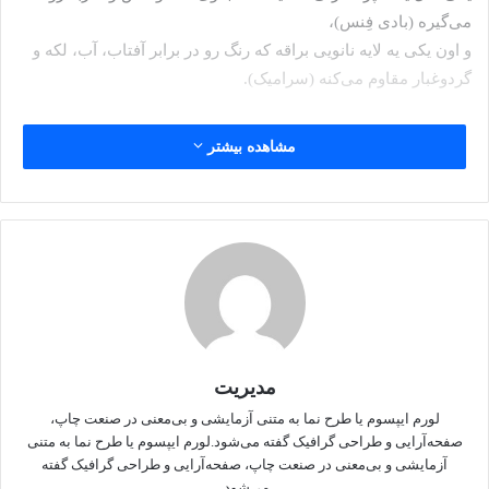
می‌گیره (بادی فِنس)،
و اون یکی یه لایه نانویی براقه که رنگ رو در برابر آفتاب، آب، لکه و
گردوغبار مقاوم می‌کنه (سرامیک).
اما سوال اصلی اینه:
مشاهده بیشتر
کدوم بهتره؟ کدوم ارزش هزینه داره؟ بیاین با هم دقیق بررسی کنیم
سرامیک خودرو چیه؟
سرامیک خودرو در واقع یه پوشش نانویی شفافه که با رنگ بدنه
ترکیب می‌شه و یه لایه محافظ روی اون ایجاد می‌کنه.
وقتی این پوشش روی بدنه پاشیده می‌شه، بعد از پخت یا خشک
شدن، یه سطح خیلی صاف و براق تشکیل می‌ده که:
مدیریت
جلوی اشعه UV خورشید رو می‌گیره
لورم ایپسوم یا طرح‌ نما به متنی آزمایشی و بی‌معنی در صنعت چاپ،
صفحه‌آرایی و طراحی گرافیک گفته می‌شود.لورم ایپسوم یا طرح‌ نما به متنی
خاصیت آب‌گریزی (هیدروفوبیک) داره
آزمایشی و بی‌معنی در صنعت چاپ، صفحه‌آرایی و طراحی گرافیک گفته
شستن ماشین رو خیلی راحت‌تر می‌کنه
می‌شود.