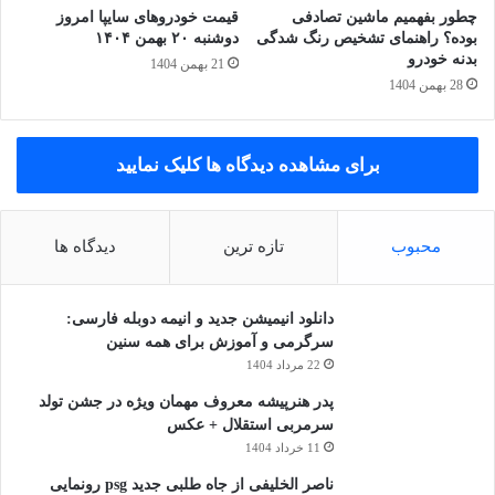
چطور بفهمیم ماشین تصادفی
قیمت خودرو‌های سایپا امروز
بوده؟ راهنمای تشخیص رنگ شدگی
دوشنبه ۲۰ بهمن ۱۴۰۴
بدنه خودرو
21 بهمن 1404
28 بهمن 1404
برای مشاهده دیدگاه ها کلیک نمایید
محبوب
تازه ترین
دیدگاه ها
مزایای بادی فنس (PPF)
دانلود انیمیشن جدید و انیمه دوبله فارسی:
سرگرمی و آموزش برای همه سنین
1. محافظت واقعی در برابر خط و خش
22 مرداد 1404
اگه سنگ یا شاخه به بدنه برخورد کنه، معمولاً فیلم آسیب می‌بینه نه
پدر هنرپیشه معروف مهمان ویژه در جشن تولد
رنگ زیرش.
سرمربی استقلال + عکس
11 خرداد 1404
2. ترمیم خودکار در برابر خش‌های جزئی
ناصر الخلیفی از جاه طلبی جدید psg رونمایی
بعضی از فیلم‌ها با گرمای آفتاب یا باد گرم، خودشونو ترمیم می‌کنن!