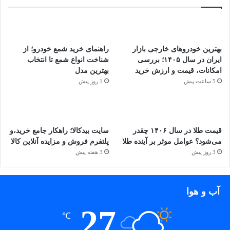
معایب سرامیک:
جلوی خط و خش‌های واقعی رو نمی‌گیره
نصب حرفه‌ای لازمه؛ اشتباه در اجرا باعث لک یا هاله می‌شه
بهترین خودروهای خارجی بازار
راهنمای خرید شمع خودرو؛ از
ماندگاری کمتر (۲ تا ۵ سال)
ایران در سال ۱۴۰۵؛ بررسی
شناخت انواع شمع تا انتخاب
در صورت آسیب، باید کل پنل دوباره پوشش داده بش
امکانات، قیمت و ارزش خرید
بهترین مدل
5 ساعت پیش
1 روز پیش
معایب بادی فنس:
هزینه بالا (به‌خصوص برای کل بدنه)
نصب سخت و حساس، باید نصاب حرفه‌ای انجام بده
قیمت طلا در سال ۱۴۰۶ چقدر
سایت بیدکالا؛ راهکار جامع خرید،و
ممکنه در لبه‌ها بلند بشه اگه درست نصب نشه
می‌شود؟ عوامل موثر بر آینده طلا
پلتفرم فروش و مزایده آنلاین کالا
3 روز پیش
3 هفته پیش
ظاهر کمی پلاستیکی در برندهای بی‌کیفیت
تفاوت هزینه‌ها
آب و هوا
به‌صورت حدودی در بازار ایران (۱۴۰۴):
27
℃