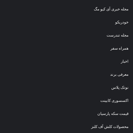
انتخاب کنی، باید ببینی برات چی مهم‌تره:
مجله خبری آی کیو مگ
ظاهر یا محافظت کامل؟
خودریکو
مجله‌ تندرست
کپی لینک
همراه سفر
اخبار
معرفی برند
نوتک پلاس
اکسسوری کابینت
قیمت سکه پارسیان
محصولات کلش آف کلنز