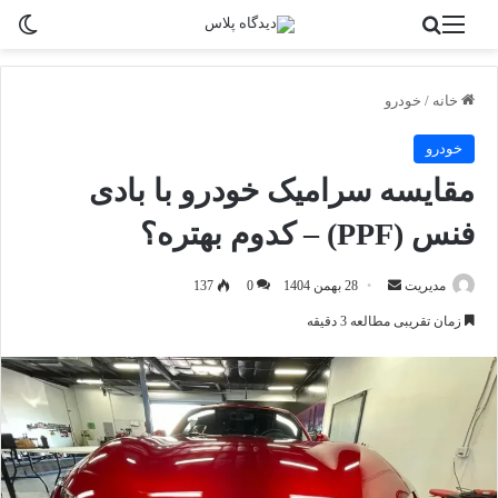
منو
جستجو برای
تغی
خانه
/
خودرو
خودرو
مقایسه سرامیک خودرو با بادی
فنس (PPF) – کدوم بهتره؟
ارسال
مدیریت
28 بهمن 1404
0
137
به
زمان تقریبی مطالعه 3 دقیقه
ایمیل