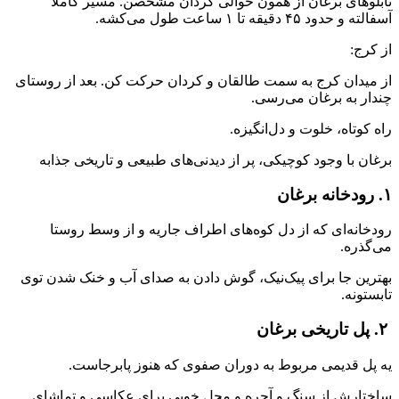
تابلوهای برغان از همون حوالی کردان مشخصن. مسیر کاملاً
آسفالته و حدود ۴۵ دقیقه تا ۱ ساعت طول می‌کشه.
از کرج:
از میدان کرج به سمت طالقان و کردان حرکت کن. بعد از روستای
چندار به برغان می‌رسی.
راه کوتاه، خلوت و دل‌انگیزه.
برغان با وجود کوچیکی، پر از دیدنی‌های طبیعی و تاریخی جذابه
۱. رودخانه برغان
رودخانه‌ای که از دل کوه‌های اطراف جاریه و از وسط روستا
می‌گذره.
بهترین جا برای پیک‌نیک، گوش دادن به صدای آب و خنک شدن توی
تابستونه.
۲. پل تاریخی برغان
یه پل قدیمی مربوط به دوران صفوی که هنوز پابرجاست.
ساختارش از سنگ و آجره و محل خوبی برای عکاسی و تماشای