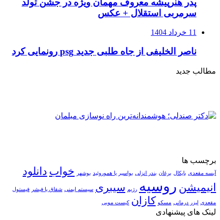
پدر هنرپیشه معروف مهمان ویژه در جشن تولد
سرمربی استقلال + عکس
11 خرداد 1404
ناصر الخلیفی از جاه طلبی جدید psg رونمایی کرد
مطالب جدید
برچسب ها
خواب
دانلود
آبسه مقعدی
بایکال
برغان
بندر انزلی
بواسیر یا هموروئید
بوشهر
روسیه
انیمیشن
سیبری
رژیم
سیستم ایمنی
شقاق یا فیشر
فیستول
کازان
مقعدی
لیزر درمانی
مسکو
کیست مویی
لینک های پیشنهادی