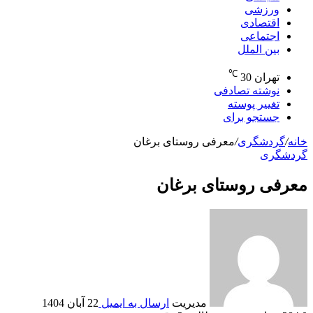
ورزشی
اقتصادی
اجتماعی
بین الملل
℃
تهران
30
نوشته تصادفی
تغییر پوسته
جستجو برای
خانه
/
گردشگری
/
معرفی روستای برغان
گردشگری
معرفی روستای برغان
مدیریت
ارسال به ایمیل
22 آبان 1404