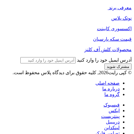
معرفی برند
نوتک پلاس
اکسسوری کابینت
قیمت سکه پارسیان
محصولات کلش آف کلنز
آدرس ایمیل خود را وارد کنید
© کپی رایت2026, کلیه حقوق برای دیدگاه پلاس محفوظ است.
صفحه اصلی
درباره ما
گروه ما
فیسبوک
ایکس
پینتریست
دریبببل
لینکداین
تصاویر فلیکر