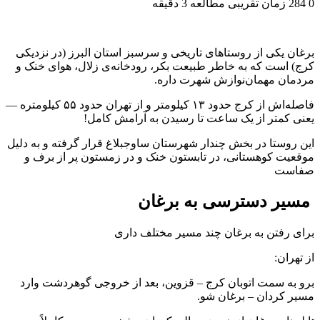
0
284
زمان تقریبی مطالعه 3 دقیقه
برغان یکی از روستاهای تاریخی و سرسبز استان البرز (در نزدیکی
کرج) است که به خاطر طبیعت بکر، رودخانه‌ی زلال، هوای خنک و
مردمان مهمان‌نوازش شهرت داره.
فاصله‌اش از کرج حدود ۱۳ کیلومتر و از تهران حدود ۵۵ کیلومتره —
یعنی کمتر از یک ساعت تا رسیدن به آرامش کامل!
این روستا در بخش چندار شهرستان ساوجبلاغ قرار گرفته و به دلیل
موقعیت کوهستانی، در تابستون خنک و در زمستون پر از برف و
صفاست
مسیر دسترسی به برغان
برای رفتن به برغان چند مسیر مختلف داری
از تهران:
برو به سمت اتوبان کرج – قزوین، بعد از خروجی گوهردشت وارد
مسیر کردان – برغان شو.