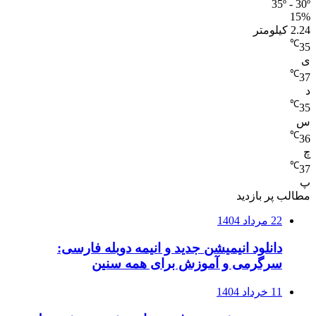
35º - 30º
15%
2.24 کیلومتر
℃
35
ی
℃
37
د
℃
35
س
℃
36
چ
℃
37
پ
مطالب پر بازدید
22 مرداد 1404
دانلود انیمیشن جدید و انیمه دوبله فارسی:
سرگرمی و آموزش برای همه سنین
11 خرداد 1404