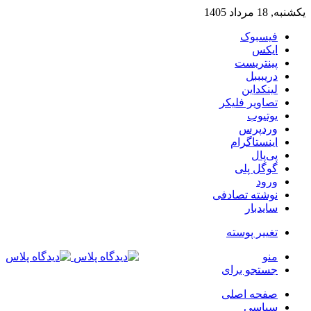
یکشنبه, 18 مرداد 1405
فیسبوک
ایکس
پینتریست
دریبببل
لینکداین
تصاویر فلیکر
یوتیوب
وردپرس
اینستاگرام
پی‌پال
گوگل پلی
ورود
نوشته تصادفی
سایدبار
تغییر پوسته
منو
جستجو برای
صفحه اصلی
سیاسی