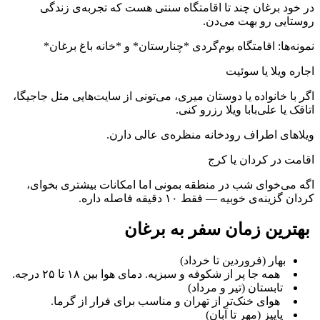
در خود برغان چند تا اقامتگاه سنتی هست که تجربه‌ی زندگی
روستایی رو بهت می‌دن.
نمونه‌ها: اقامتگاه بوم‌گردی *چنارستان* و *خانه باغ برغان*
اجاره ویلا یا سوئیت
اگر با خانواده یا دوستان میری، می‌تونی از سایت‌هایی مثل جاجیگا،
اتاقک یا علی‌بابا ویلا رزرو کنی.
ویلاهای اطراف رودخانه منظره‌ی عالی دارن.
اقامت در کردان یا کرج
اگه می‌خوای شب در منطقه بمونی اما امکانات بیشتری بخوای،
کردان گزینه‌ی خوبیه — فقط ۱۰ دقیقه فاصله داره.
بهترین زمان سفر به برغان
بهار (فروردین تا خرداد)
همه جا پر از شکوفه و سبزیه. دمای هوا بین ۱۸ تا ۲۵ درجه.
تابستان (تیر و مرداد)
هوای خنک‌تر از تهران و مناسب برای فرار از گرما.
پاییز (مهر تا آبان)