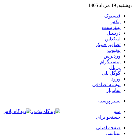
دوشنبه, 19 مرداد 1405
فیسبوک
ایکس
پینتریست
دریبببل
لینکداین
تصاویر فلیکر
یوتیوب
وردپرس
اینستاگرام
پی‌پال
گوگل پلی
ورود
نوشته تصادفی
سایدبار
تغییر پوسته
منو
جستجو برای
صفحه اصلی
سیاسی