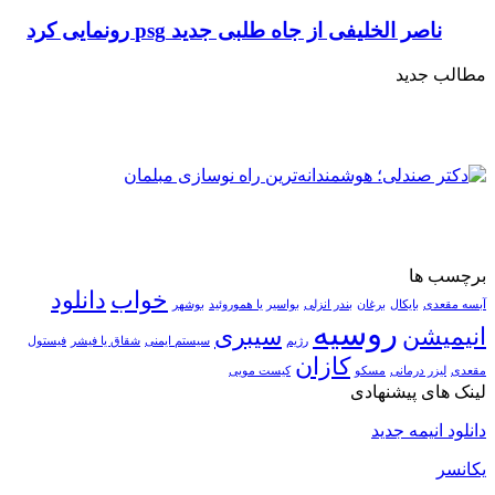
ناصر الخلیفی از جاه طلبی جدید psg رونمایی کرد
مطالب جدید
برچسب ها
خواب
دانلود
آبسه مقعدی
بایکال
برغان
بندر انزلی
بواسیر یا هموروئید
بوشهر
روسیه
انیمیشن
سیبری
رژیم
سیستم ایمنی
شقاق یا فیشر
فیستول
کازان
مقعدی
لیزر درمانی
مسکو
کیست مویی
لینک های پیشنهادی
دانلود انیمه جدید
یکانسر