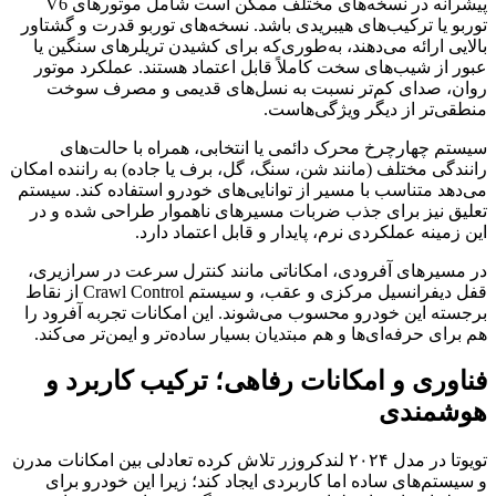
پیشرانه در نسخه‌های مختلف ممکن است شامل موتورهای V6
توربو یا ترکیب‌های هیبریدی باشد. نسخه‌های توربو قدرت و گشتاور
بالایی ارائه می‌دهند، به‌طوری‌که برای کشیدن تریلرهای سنگین یا
عبور از شیب‌های سخت کاملاً قابل اعتماد هستند. عملکرد موتور
روان، صدای کم‌تر نسبت به نسل‌های قدیمی و مصرف سوخت
منطقی‌تر از دیگر ویژگی‌هاست.
سیستم چهارچرخ محرک دائمی یا انتخابی، همراه با حالت‌های
رانندگی مختلف (مانند شن، سنگ، گل، برف یا جاده) به راننده امکان
می‌دهد متناسب با مسیر از توانایی‌های خودرو استفاده کند. سیستم
تعلیق نیز برای جذب ضربات مسیرهای ناهموار طراحی شده و در
این زمینه عملکردی نرم، پایدار و قابل اعتماد دارد.
در مسیرهای آفرودی، امکاناتی مانند کنترل سرعت در سرازیری،
قفل دیفرانسیل مرکزی و عقب، و سیستم Crawl Control از نقاط
برجسته این خودرو محسوب می‌شوند. این امکانات تجربه آفرود را
هم برای حرفه‌ای‌ها و هم مبتدیان بسیار ساده‌تر و ایمن‌تر می‌کند.
فناوری و امکانات رفاهی؛ ترکیب کاربرد و
هوشمندی
تویوتا در مدل ۲۰۲۴ لندکروزر تلاش کرده تعادلی بین امکانات مدرن
و سیستم‌های ساده اما کاربردی ایجاد کند؛ زیرا این خودرو برای