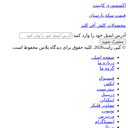
اکسسوری کابینت
قیمت سکه پارسیان
محصولات کلش آف کلنز
آدرس ایمیل خود را وارد کنید
© کپی رایت2026, کلیه حقوق برای دیدگاه پلاس محفوظ است.
صفحه اصلی
درباره ما
گروه ما
فیسبوک
ایکس
پینتریست
دریبببل
لینکداین
تصاویر فلیکر
یوتیوب
وردپرس
اینستاگرام
پی‌پال