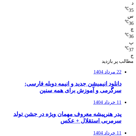
د
℃
35
س
℃
36
چ
℃
36
پ
℃
37
ج
مطالب پر بازدید
22 مرداد 1404
دانلود انیمیشن جدید و انیمه دوبله فارسی:
سرگرمی و آموزش برای همه سنین
11 خرداد 1404
پدر هنرپیشه معروف مهمان ویژه در جشن تولد
سرمربی استقلال + عکس
11 خرداد 1404