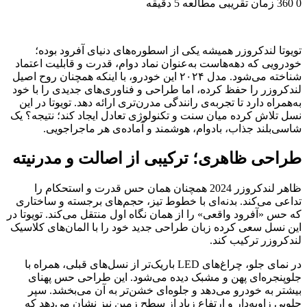
0
360
زمان تقریبی مطالعه 5 دقیقه
تویوتا لندکروزر همیشه یکی از اسطوره‌های دنیای آفرود بوده؛
خودرویی که دهه‌هاست به‌عنوان نماد دوام، قدرت و قابلیت اعتماد
شناخته می‌شود. مدل ۲۰۲۴ این خودرو، با اینکه همچنان روح اصیل
لندکروزر را حفظ کرده، اما طراحی و فناوری‌های جدیدی را با خود
به‌همراه دارد تا تجربه‌ی رانندگی مدرن‌تری ارائه دهد. تویوتا در این
نسل تلاش کرده میان سنت و تکنولوژی تعادل ایجاد کند؛ نتیجه؟ یک
شاسی‌بلند جذاب، بادوام، هوشمند و آماده‌ی هر ماجراجویی.
طراحی ظاهری؛ ترکیبی از اصالت و مدرنیته
ظاهر لندکروزر 2024 همچنان همان حس قدرت و استحکام را
تداعی می‌کند. بدنه‌ای با خطوط تیز، حجم‌های برجسته و ساختاری
که حس «آفرود واقعی» را از همان نگاه اول منتقل می‌کند. تویوتا در
این نسل سعی کرده زبان طراحی جدید خود را با المان‌های کلاسیک
لندکروزر ترکیب کند.
در نمای جلو، چراغ‌های LED باریک‌تر از نسل‌های قبلی، همراه با
جلوپنجره‌ای پهن و مشبک دیده می‌شود. این طراحی حس پهنای
بیشتر به خودرو می‌دهد و جلوه‌ای خشن‌تر به آن می‌بخشد. سپر
جلویی زاویه‌دار و ارتفاع زیاد از سطح زمین نیز نشان می‌دهد که